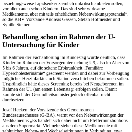
beziehungsweise Lipidsenker ziemlich unkritisch anbieten sollen,
vor allem auch schon Kindern. Das sind sehr wirksame
Medikamente, aber mit teils erheblichem Nebenwirkungspotenzial“,
so die KBV-Vorstände Andreas Gassen, Stefan Hofmeister und
Sybille Steiner.
Behandlung schon im Rahmen der U-
Untersuchung für Kinder
Im Rahmen der Fachanhörung im Bundestag wurde deutlich, dass
Kinder im Rahmen der Vorsorgeuntersuchung U9, also im Alter von
5 bis 6 Jahren, auf die seltene Erbkrankheit „Familiäre
Hypercholesterinämie“ gescreent werden und dabei zur Vorbeugung
möglicher Herzinfarkte auch Statine verschrieben bekommen sollen.
Ursprünglich hätte dieses Screening bereits bei Neugeborenen im
Rahmen der U1 (am ersten Lebenstag) erfolgen sollen. Damit
konnte sich der Gesundheitsminister jedoch offenbar nicht
durchsetzen.
Josef Hecken, der Vorsitzende des Gemeinsamen
Bundesausschusses (G-BA), warnt vor den Nebenwirkungen der
Medikamente: „Es handelt sich dabei nicht um Pfefferminzbonbons
aus dem Supermarkt. Vielmehr stehen diese Medikamente mit
zahlreichen Neben- und Wechselwirkungen in Verbindung, etwa