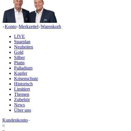
Konto
Merkzettel
Warenkorb
LIVE
Sparplan
Neuheiten
Gold
Silber
Platin
Palladium
Kupfer
Krisenschutz
Historisch
Limitiert
Themen
Zubehör
News
Über uns
Kundenkonto