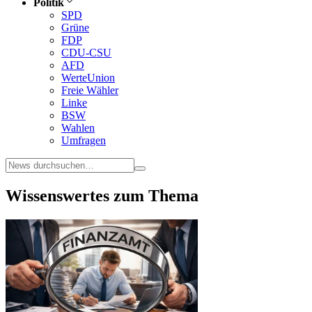
Politik
SPD
Grüne
FDP
CDU-CSU
AFD
WerteUnion
Freie Wähler
Linke
BSW
Wahlen
Umfragen
Wissenswertes zum Thema