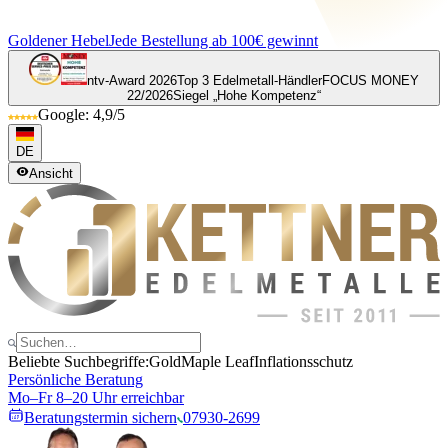
Goldener Hebel
Jede Bestellung ab 100€ gewinnt
ntv-Award 2026
Top 3 Edelmetall-Händler
FOCUS MONEY
22/2026
Siegel „Hohe Kompetenz“
Google: 4,9/5
DE
Ansicht
Beliebte Suchbegriffe:
Gold
Maple Leaf
Inflationsschutz
Persönliche Beratung
Mo–Fr 8–20 Uhr erreichbar
Beratungstermin sichern
07930-2699