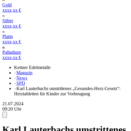
Gold
xxxx,xx €
Silber
xxxx,xx €
Platin
xxxx,xx €
Palladium
xxxx,xx €
Kettner Edelmetalle
Magazin
News
SPD
Karl Lauterbachs umstrittenes „Gesundes-Herz-Gesetz“:
Herztabletten für Kinder zur Vorbeugung
21.07.2024
09:20 Uhr
Karl Lauterbachs umstrittenes