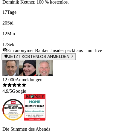
Dominik Kettner
.
100 % kostenlos.
17
Tage
:
20
Std.
:
12
Min.
:
17
Sek.
Ein anonymer Banken-Insider packt aus – nur live
JETZT KOSTENLOS ANMELDEN
12.000
Anmeldungen
4,9/5
Google
Die Stimmen des Abends