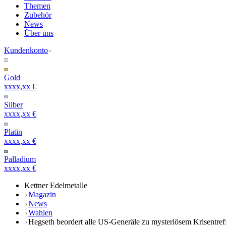
Themen
Zubehör
News
Über uns
Kundenkonto
Gold
xxxx,xx €
Silber
xxxx,xx €
Platin
xxxx,xx €
Palladium
xxxx,xx €
Kettner Edelmetalle
Magazin
News
Wahlen
Hegseth beordert alle US-Generäle zu mysteriösem Krisentre