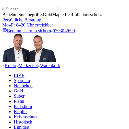
Beliebte Suchbegriffe:
Gold
Maple Leaf
Inflationsschutz
Persönliche Beratung
Mo–Fr 8–20 Uhr erreichbar
Beratungstermin sichern
07930-2699
Konto
Merkzettel
Warenkorb
LIVE
Sparplan
Neuheiten
Gold
Silber
Platin
Palladium
Kupfer
Krisenschutz
Historisch
Limitiert