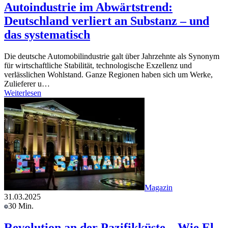
Autoindustrie im Abwärtstrend:
Deutschland verliert an Substanz – und
das systematisch
Die deutsche Automobilindustrie galt über Jahrzehnte als Synonym
für wirtschaftliche Stabilität, technologische Exzellenz und
verlässlichen Wohlstand. Ganze Regionen haben sich um Werke,
Zulieferer u…
Weiterlesen
Magazin
31.03.2025
30 Min.
Revolution an der Pazifikküste – Wie El