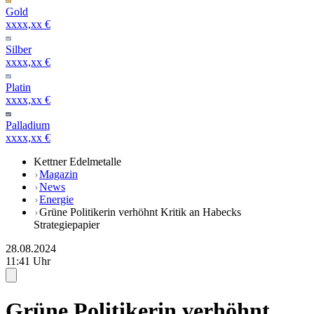
Gold
xxxx,xx €
Silber
xxxx,xx €
Platin
xxxx,xx €
Palladium
xxxx,xx €
Kettner Edelmetalle
Magazin
News
Energie
Grüne Politikerin verhöhnt Kritik an Habecks
Strategiepapier
28.08.2024
11:41 Uhr
Grüne Politikerin verhöhnt