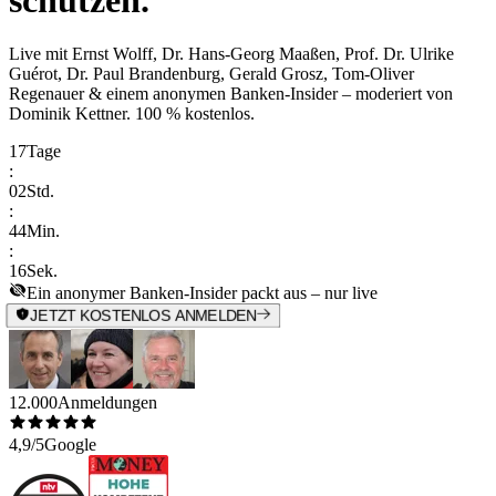
schützen.
Live mit
Ernst Wolff, Dr. Hans-Georg Maaßen, Prof. Dr. Ulrike
Guérot, Dr. Paul Brandenburg, Gerald Grosz, Tom-Oliver
Regenauer & einem anonymen Banken-Insider
– moderiert von
Dominik Kettner
.
100 % kostenlos.
17
Tage
:
02
Std.
:
44
Min.
:
16
Sek.
Ein anonymer Banken-Insider packt aus – nur live
JETZT KOSTENLOS ANMELDEN
12.000
Anmeldungen
4,9/5
Google