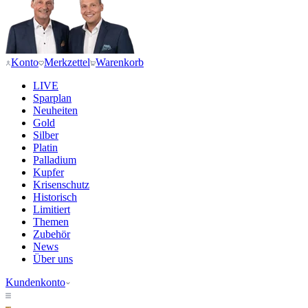
Konto
Merkzettel
Warenkorb
LIVE
Sparplan
Neuheiten
Gold
Silber
Platin
Palladium
Kupfer
Krisenschutz
Historisch
Limitiert
Themen
Zubehör
News
Über uns
Kundenkonto