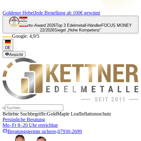
Goldener Hebel
Jede Bestellung ab 100€ gewinnt
ntv-Award 2026
Top 3 Edelmetall-Händler
FOCUS MONEY
22/2026
Siegel „Hohe Kompetenz“
Google: 4,9/5
DE
Ansicht
Beliebte Suchbegriffe:
Gold
Maple Leaf
Inflationsschutz
Persönliche Beratung
Mo–Fr 8–20 Uhr erreichbar
Beratungstermin sichern
07930-2699