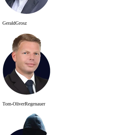
Gerald
Grosz
Tom-Oliver
Regenauer