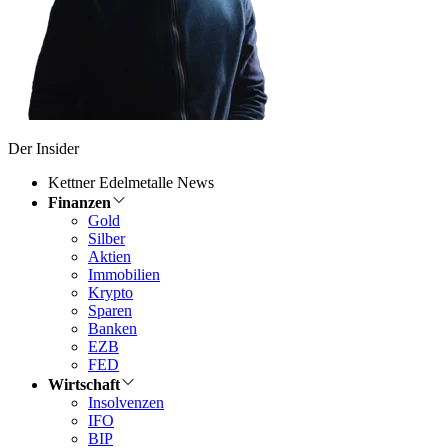
Der Insider
Kettner Edelmetalle News
Finanzen
Gold
Silber
Aktien
Immobilien
Krypto
Sparen
Banken
EZB
FED
Wirtschaft
Insolvenzen
IFO
BIP