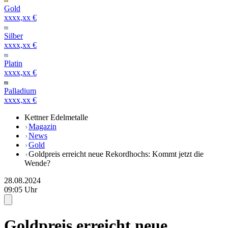
Gold
xxxx,xx €
Silber
xxxx,xx €
Platin
xxxx,xx €
Palladium
xxxx,xx €
Kettner Edelmetalle
Magazin
News
Gold
Goldpreis erreicht neue Rekordhochs: Kommt jetzt die
Wende?
28.08.2024
09:05 Uhr
Goldpreis erreicht neue