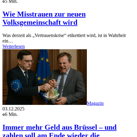
5 Min.
Wie Misstrauen zur neuen
Volksgemeinschaft wird
Was derzeit als „Vertrauenskrise“ etikettiert wird, ist in Wahrheit
ein…
Weiterlesen
Magazin
03.12.2025
6 Min.
Immer mehr Geld aus Brüssel – und
zahlen soll am Ende wieder die