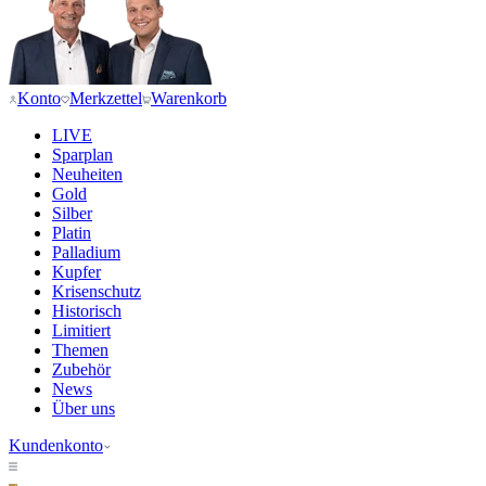
Konto
Merkzettel
Warenkorb
LIVE
Sparplan
Neuheiten
Gold
Silber
Platin
Palladium
Kupfer
Krisenschutz
Historisch
Limitiert
Themen
Zubehör
News
Über uns
Kundenkonto