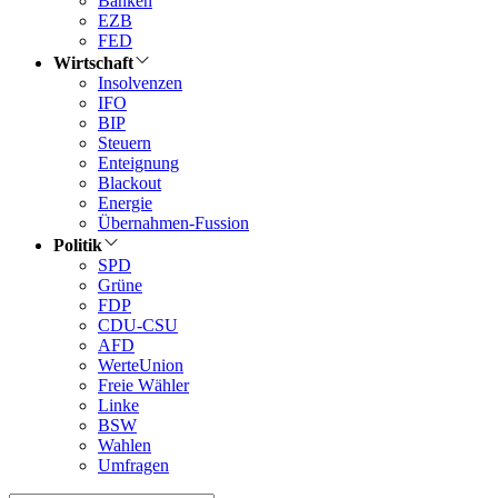
Banken
EZB
FED
Wirtschaft
Insolvenzen
IFO
BIP
Steuern
Enteignung
Blackout
Energie
Übernahmen-Fussion
Politik
SPD
Grüne
FDP
CDU-CSU
AFD
WerteUnion
Freie Wähler
Linke
BSW
Wahlen
Umfragen