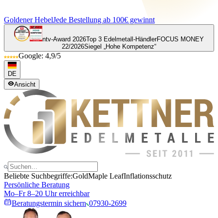
Goldener Hebel
Jede Bestellung ab 100€ gewinnt
ntv-Award 2026
Top 3 Edelmetall-Händler
FOCUS MONEY
22/2026
Siegel „Hohe Kompetenz“
Google: 4,9/5
DE
Ansicht
Beliebte Suchbegriffe:
Gold
Maple Leaf
Inflationsschutz
Persönliche Beratung
Mo–Fr 8–20 Uhr erreichbar
Beratungstermin sichern
07930-2699