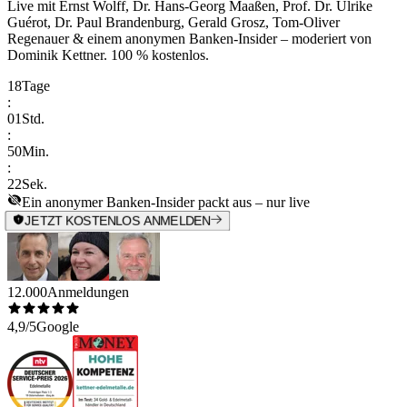
Live mit
Ernst Wolff, Dr. Hans-Georg Maaßen, Prof. Dr. Ulrike
Guérot, Dr. Paul Brandenburg, Gerald Grosz, Tom-Oliver
Regenauer & einem anonymen Banken-Insider
– moderiert von
Dominik Kettner
.
100 % kostenlos.
18
Tage
:
01
Std.
:
50
Min.
:
22
Sek.
Ein anonymer Banken-Insider packt aus – nur live
JETZT KOSTENLOS ANMELDEN
12.000
Anmeldungen
4,9/5
Google