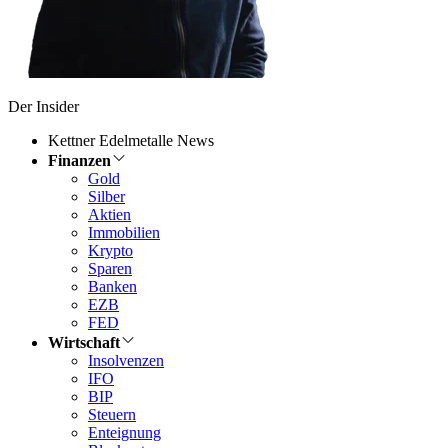
Der Insider
Kettner Edelmetalle News
Finanzen
Gold
Silber
Aktien
Immobilien
Krypto
Sparen
Banken
EZB
FED
Wirtschaft
Insolvenzen
IFO
BIP
Steuern
Enteignung