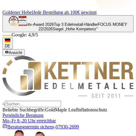
Goldener Hebel
Jede Bestellung ab 100€ gewinnt
ntv-Award 2026
Top 3 Edelmetall-Händler
FOCUS MONEY
22/2026
Siegel „Hohe Kompetenz“
Google: 4,9/5
DE
Ansicht
Beliebte Suchbegriffe:
Gold
Maple Leaf
Inflationsschutz
Persönliche Beratung
Mo–Fr 8–20 Uhr erreichbar
Beratungstermin sichern
07930-2699