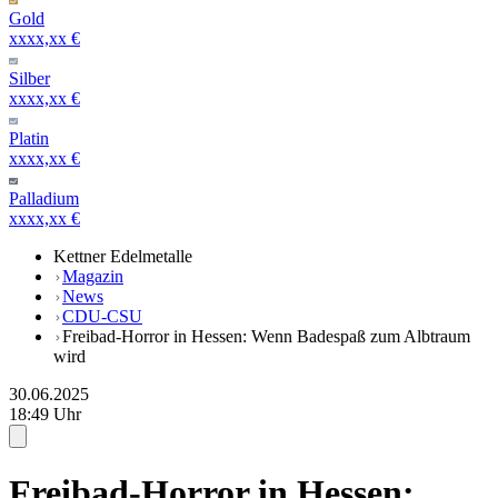
Gold
xxxx,xx €
Silber
xxxx,xx €
Platin
xxxx,xx €
Palladium
xxxx,xx €
Kettner Edelmetalle
Magazin
News
CDU-CSU
Freibad-Horror in Hessen: Wenn Badespaß zum Albtraum
wird
30.06.2025
18:49 Uhr
Freibad-Horror in Hessen: