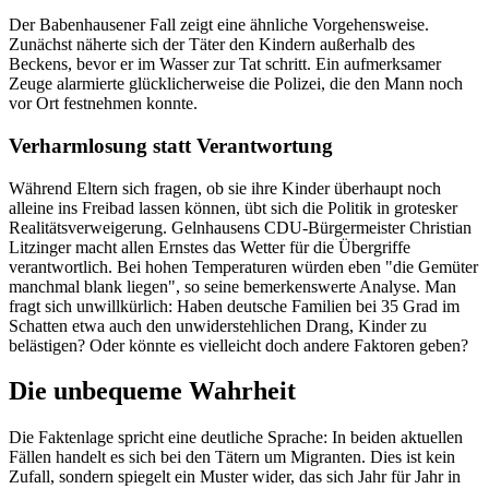
Der Babenhausener Fall zeigt eine ähnliche Vorgehensweise.
Zunächst näherte sich der Täter den Kindern außerhalb des
Beckens, bevor er im Wasser zur Tat schritt. Ein aufmerksamer
Zeuge alarmierte glücklicherweise die Polizei, die den Mann noch
vor Ort festnehmen konnte.
Verharmlosung statt Verantwortung
Während Eltern sich fragen, ob sie ihre Kinder überhaupt noch
alleine ins Freibad lassen können, übt sich die Politik in grotesker
Realitätsverweigerung. Gelnhausens CDU-Bürgermeister Christian
Litzinger macht allen Ernstes das Wetter für die Übergriffe
verantwortlich. Bei hohen Temperaturen würden eben "die Gemüter
manchmal blank liegen", so seine bemerkenswerte Analyse. Man
fragt sich unwillkürlich: Haben deutsche Familien bei 35 Grad im
Schatten etwa auch den unwiderstehlichen Drang, Kinder zu
belästigen? Oder könnte es vielleicht doch andere Faktoren geben?
Die unbequeme Wahrheit
Die Faktenlage spricht eine deutliche Sprache: In beiden aktuellen
Fällen handelt es sich bei den Tätern um Migranten. Dies ist kein
Zufall, sondern spiegelt ein Muster wider, das sich Jahr für Jahr in