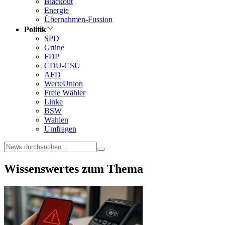
Blackout
Energie
Übernahmen-Fussion
Politik
SPD
Grüne
FDP
CDU-CSU
AFD
WerteUnion
Freie Wähler
Linke
BSW
Wahlen
Umfragen
Wissenswertes zum Thema