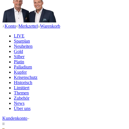
Konto
Merkzettel
Warenkorb
LIVE
Sparplan
Neuheiten
Gold
Silber
Platin
Palladium
Kupfer
Krisenschutz
Historisch
Limitiert
Themen
Zubehör
News
Über uns
Kundenkonto