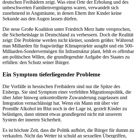
deutschen Freibädern zeigt. Was einst Orte der Erholung und des
unbeschwerten Familienvergnügens waren, verwandelt sich
zunehmend in Angsträume, in denen Eltern ihre Kinder keine
Sekunde aus den Augen lassen dürfen.
Die neue Große Koalition unter Friedrich Merz hatte versprochen,
die Sicherheitslage in Deutschland zu verbessern. Doch die Realität
zeigt: Die Probleme werden nicht kleiner, sondern größer. Während
man Milliarden für fragwürdige Klimaprojekte ausgibt und ein 500-
Milliarden-Sondervermögen für Infrastruktur plant, fehlt es offenbar
am politischen Willen, die grundlegendste Aufgabe des Staates zu
erfüllen: den Schutz seiner Bürger.
Ein Symptom tieferliegender Probleme
Die Vorfälle in hessischen Freibädern sind nur die Spitze des
Eisbergs. Sie sind Symptom einer verfehlten Migrationspolitik, die
über Jahre hinweg unkontrollierte Zuwanderung zugelassen und
Integration vernachlässigt hat. Wenn ein Mann mit über vier
Promille Alkohol im Blut noch in der Lage ist, gezielt Kinder zu
belästigen, dann stimmt etwas grundlegend nicht mit unserem
System der inneren Sicherheit.
Es ist höchste Zeit, dass die Politik aufhört, die Bürger für dumm zu
verkaufen. Nicht das Wetter ist schuld an sexuellen Übergriffen,