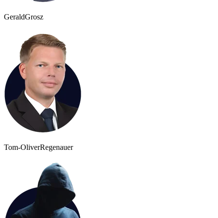
Gerald
Grosz
Tom-Oliver
Regenauer