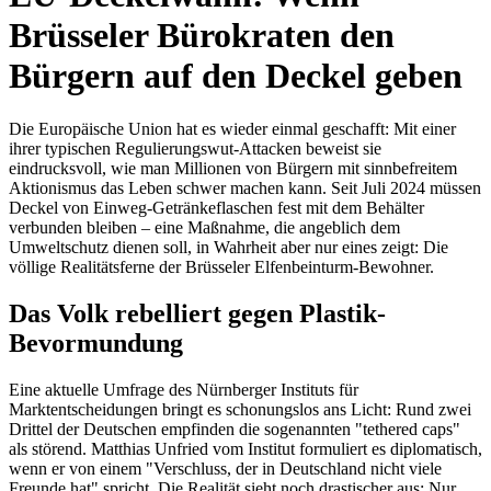
Brüsseler Bürokraten den
Bürgern auf den Deckel geben
Die Europäische Union hat es wieder einmal geschafft: Mit einer
ihrer typischen Regulierungswut-Attacken beweist sie
eindrucksvoll, wie man Millionen von Bürgern mit sinnbefreitem
Aktionismus das Leben schwer machen kann. Seit Juli 2024 müssen
Deckel von Einweg-Getränkeflaschen fest mit dem Behälter
verbunden bleiben – eine Maßnahme, die angeblich dem
Umweltschutz dienen soll, in Wahrheit aber nur eines zeigt: Die
völlige Realitätsferne der Brüsseler Elfenbeinturm-Bewohner.
Das Volk rebelliert gegen Plastik-
Bevormundung
Eine aktuelle Umfrage des Nürnberger Instituts für
Marktentscheidungen bringt es schonungslos ans Licht: Rund zwei
Drittel der Deutschen empfinden die sogenannten "tethered caps"
als störend. Matthias Unfried vom Institut formuliert es diplomatisch,
wenn er von einem "Verschluss, der in Deutschland nicht viele
Freunde hat" spricht. Die Realität sieht noch drastischer aus: Nur