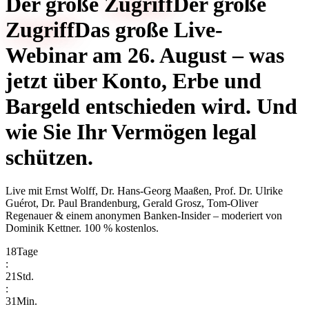
Der große
Zugriff
Der große
Zugriff
Das große Live-
Webinar am 26. August – was
jetzt über Konto, Erbe und
Bargeld entschieden wird. Und
wie Sie Ihr Vermögen legal
schützen.
Live mit
Ernst Wolff, Dr. Hans-Georg Maaßen, Prof. Dr. Ulrike
Guérot, Dr. Paul Brandenburg, Gerald Grosz, Tom-Oliver
Regenauer & einem anonymen Banken-Insider
– moderiert von
Dominik Kettner
.
100 % kostenlos.
18
Tage
:
21
Std.
:
31
Min.