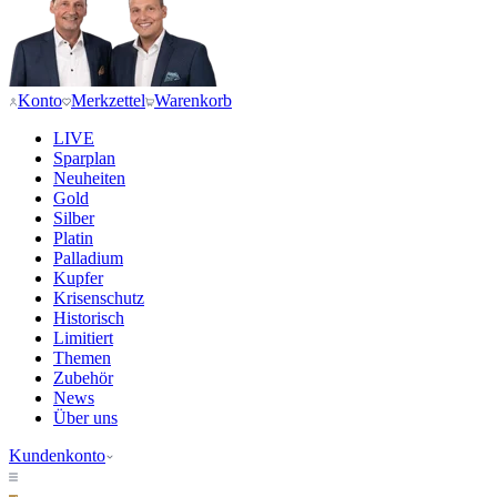
Konto
Merkzettel
Warenkorb
LIVE
Sparplan
Neuheiten
Gold
Silber
Platin
Palladium
Kupfer
Krisenschutz
Historisch
Limitiert
Themen
Zubehör
News
Über uns
Kundenkonto