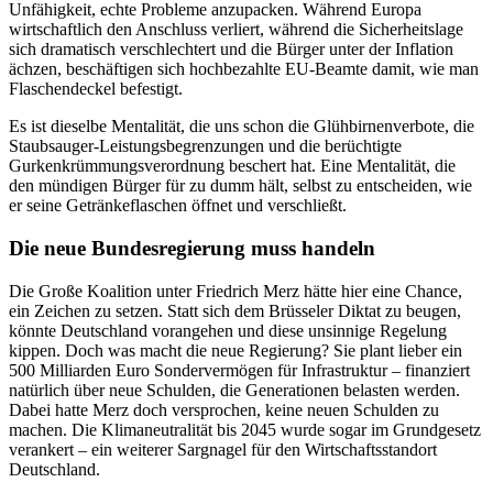
Unfähigkeit, echte Probleme anzupacken. Während Europa
wirtschaftlich den Anschluss verliert, während die Sicherheitslage
sich dramatisch verschlechtert und die Bürger unter der Inflation
ächzen, beschäftigen sich hochbezahlte EU-Beamte damit, wie man
Flaschendeckel befestigt.
Es ist dieselbe Mentalität, die uns schon die Glühbirnenverbote, die
Staubsauger-Leistungsbegrenzungen und die berüchtigte
Gurkenkrümmungsverordnung beschert hat. Eine Mentalität, die
den mündigen Bürger für zu dumm hält, selbst zu entscheiden, wie
er seine Getränkeflaschen öffnet und verschließt.
Die neue Bundesregierung muss handeln
Die Große Koalition unter Friedrich Merz hätte hier eine Chance,
ein Zeichen zu setzen. Statt sich dem Brüsseler Diktat zu beugen,
könnte Deutschland vorangehen und diese unsinnige Regelung
kippen. Doch was macht die neue Regierung? Sie plant lieber ein
500 Milliarden Euro Sondervermögen für Infrastruktur – finanziert
natürlich über neue Schulden, die Generationen belasten werden.
Dabei hatte Merz doch versprochen, keine neuen Schulden zu
machen. Die Klimaneutralität bis 2045 wurde sogar im Grundgesetz
verankert – ein weiterer Sargnagel für den Wirtschaftsstandort
Deutschland.