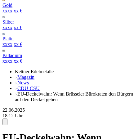
Gold
xxxx,xx €
Silber
xxxx,xx €
Platin
xxxx,xx €
Palladium
xxxx,xx €
Kettner Edelmetalle
Magazin
News
CDU-CSU
EU-Deckelwahn: Wenn Brüsseler Bürokraten den Bürgern
auf den Deckel geben
22.06.2025
18:12 Uhr
EU-Deckelwahn: Wenn