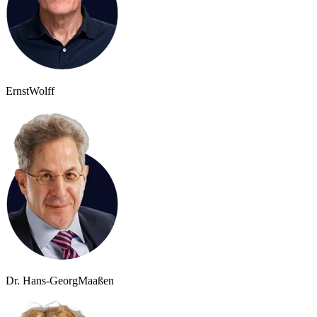
Ernst
Wolff
Dr. Hans-Georg
Maaßen