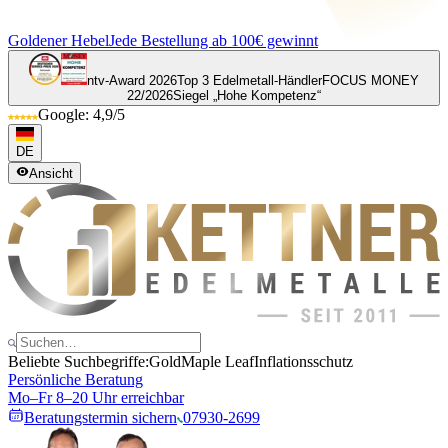
Goldener Hebel
Jede Bestellung ab 100€ gewinnt
ntv-Award 2026
Top 3 Edelmetall-Händler
FOCUS MONEY
22/2026
Siegel „Hohe Kompetenz“
Google: 4,9/5
DE
Ansicht
Beliebte Suchbegriffe:
Gold
Maple Leaf
Inflationsschutz
Persönliche Beratung
Mo–Fr 8–20 Uhr erreichbar
Beratungstermin sichern
07930-2699