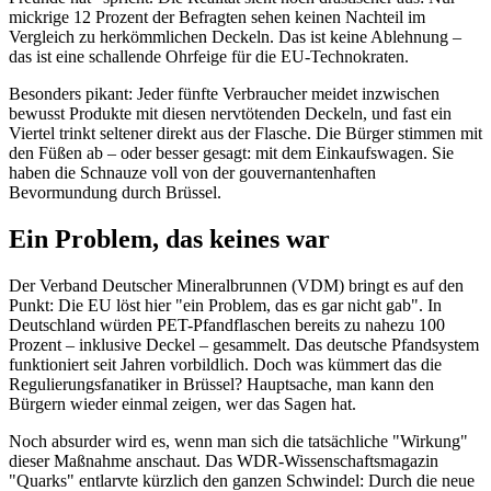
mickrige 12 Prozent der Befragten sehen keinen Nachteil im
Vergleich zu herkömmlichen Deckeln. Das ist keine Ablehnung –
das ist eine schallende Ohrfeige für die EU-Technokraten.
Besonders pikant: Jeder fünfte Verbraucher meidet inzwischen
bewusst Produkte mit diesen nervtötenden Deckeln, und fast ein
Viertel trinkt seltener direkt aus der Flasche. Die Bürger stimmen mit
den Füßen ab – oder besser gesagt: mit dem Einkaufswagen. Sie
haben die Schnauze voll von der gouvernantenhaften
Bevormundung durch Brüssel.
Ein Problem, das keines war
Der Verband Deutscher Mineralbrunnen (VDM) bringt es auf den
Punkt: Die EU löst hier "ein Problem, das es gar nicht gab". In
Deutschland würden PET-Pfandflaschen bereits zu nahezu 100
Prozent – inklusive Deckel – gesammelt. Das deutsche Pfandsystem
funktioniert seit Jahren vorbildlich. Doch was kümmert das die
Regulierungsfanatiker in Brüssel? Hauptsache, man kann den
Bürgern wieder einmal zeigen, wer das Sagen hat.
Noch absurder wird es, wenn man sich die tatsächliche "Wirkung"
dieser Maßnahme anschaut. Das WDR-Wissenschaftsmagazin
"Quarks" entlarvte kürzlich den ganzen Schwindel: Durch die neue