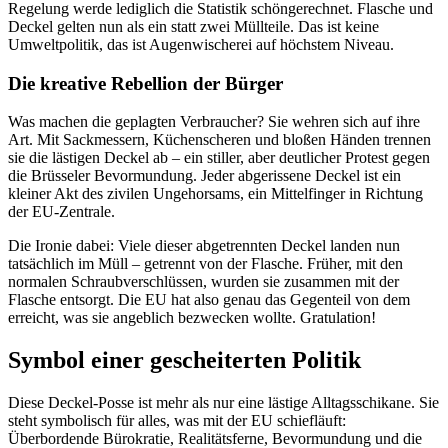
Regelung werde lediglich die Statistik schöngerechnet. Flasche und
Deckel gelten nun als ein statt zwei Müllteile. Das ist keine
Umweltpolitik, das ist Augenwischerei auf höchstem Niveau.
Die kreative Rebellion der Bürger
Was machen die geplagten Verbraucher? Sie wehren sich auf ihre
Art. Mit Sackmessern, Küchenscheren und bloßen Händen trennen
sie die lästigen Deckel ab – ein stiller, aber deutlicher Protest gegen
die Brüsseler Bevormundung. Jeder abgerissene Deckel ist ein
kleiner Akt des zivilen Ungehorsams, ein Mittelfinger in Richtung
der EU-Zentrale.
Die Ironie dabei: Viele dieser abgetrennten Deckel landen nun
tatsächlich im Müll – getrennt von der Flasche. Früher, mit den
normalen Schraubverschlüssen, wurden sie zusammen mit der
Flasche entsorgt. Die EU hat also genau das Gegenteil von dem
erreicht, was sie angeblich bezwecken wollte. Gratulation!
Symbol einer gescheiterten Politik
Diese Deckel-Posse ist mehr als nur eine lästige Alltagsschikane. Sie
steht symbolisch für alles, was mit der EU schiefläuft:
Überbordende Bürokratie, Realitätsferne, Bevormundung und die