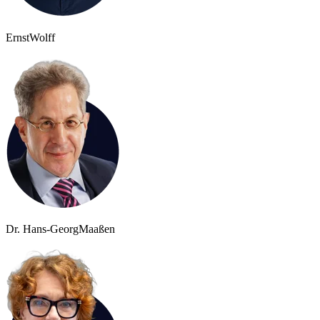
Ernst
Wolff
Dr. Hans-Georg
Maaßen