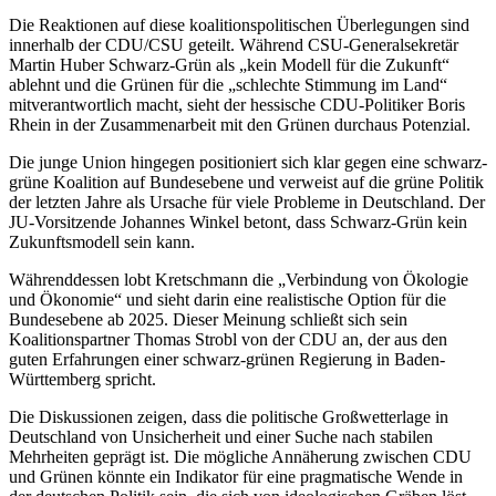
Die Reaktionen auf diese koalitionspolitischen Überlegungen sind
innerhalb der CDU/CSU geteilt. Während CSU-Generalsekretär
Martin Huber Schwarz-Grün als „kein Modell für die Zukunft“
ablehnt und die Grünen für die „schlechte Stimmung im Land“
mitverantwortlich macht, sieht der hessische CDU-Politiker Boris
Rhein in der Zusammenarbeit mit den Grünen durchaus Potenzial.
Die junge Union hingegen positioniert sich klar gegen eine schwarz-
grüne Koalition auf Bundesebene und verweist auf die grüne Politik
der letzten Jahre als Ursache für viele Probleme in Deutschland. Der
JU-Vorsitzende Johannes Winkel betont, dass Schwarz-Grün kein
Zukunftsmodell sein kann.
Währenddessen lobt Kretschmann die „Verbindung von Ökologie
und Ökonomie“ und sieht darin eine realistische Option für die
Bundesebene ab 2025. Dieser Meinung schließt sich sein
Koalitionspartner Thomas Strobl von der CDU an, der aus den
guten Erfahrungen einer schwarz-grünen Regierung in Baden-
Württemberg spricht.
Die Diskussionen zeigen, dass die politische Großwetterlage in
Deutschland von Unsicherheit und einer Suche nach stabilen
Mehrheiten geprägt ist. Die mögliche Annäherung zwischen CDU
und Grünen könnte ein Indikator für eine pragmatische Wende in