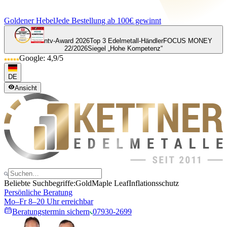
Goldener Hebel
Jede Bestellung ab 100€ gewinnt
ntv-Award 2026
Top 3 Edelmetall-Händler
FOCUS MONEY
22/2026
Siegel „Hohe Kompetenz“
Google: 4,9/5
DE
Ansicht
Beliebte Suchbegriffe:
Gold
Maple Leaf
Inflationsschutz
Persönliche Beratung
Mo–Fr 8–20 Uhr erreichbar
Beratungstermin sichern
07930-2699