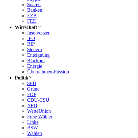
Sparen
Banken
EZB
FED
Wirtschaft
Insolvenzen
IFO
BIP
Steuern
Enteignung
Blackout
Energie
Übernahmen-Fussion
Politik
SPD
Grüne
FDP
CDU-CSU
AFD
WerteUnion
Freie Wähler
Linke
BSW
Wahlen