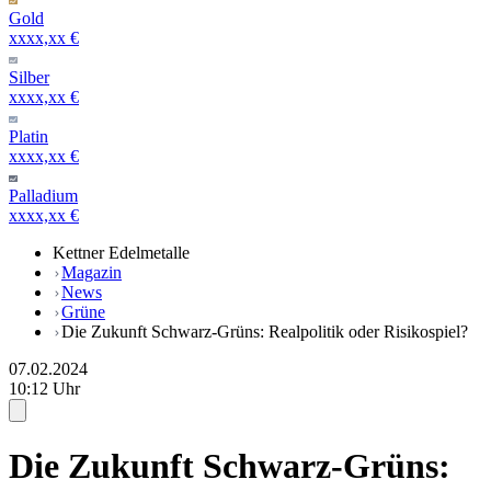
Gold
xxxx,xx €
Silber
xxxx,xx €
Platin
xxxx,xx €
Palladium
xxxx,xx €
Kettner Edelmetalle
Magazin
News
Grüne
Die Zukunft Schwarz-Grüns: Realpolitik oder Risikospiel?
07.02.2024
10:12 Uhr
Die Zukunft Schwarz-Grüns: