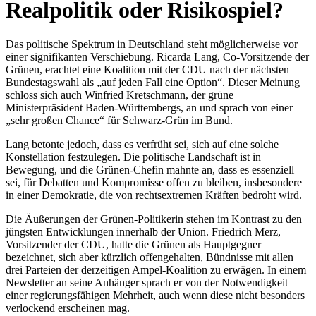
Realpolitik oder Risikospiel?
Das politische Spektrum in Deutschland steht möglicherweise vor
einer signifikanten Verschiebung. Ricarda Lang, Co-Vorsitzende der
Grünen, erachtet eine Koalition mit der CDU nach der nächsten
Bundestagswahl als „auf jeden Fall eine Option“. Dieser Meinung
schloss sich auch Winfried Kretschmann, der grüne
Ministerpräsident Baden-Württembergs, an und sprach von einer
„sehr großen Chance“ für Schwarz-Grün im Bund.
Lang betonte jedoch, dass es verfrüht sei, sich auf eine solche
Konstellation festzulegen. Die politische Landschaft ist in
Bewegung, und die Grünen-Chefin mahnte an, dass es essenziell
sei, für Debatten und Kompromisse offen zu bleiben, insbesondere
in einer Demokratie, die von rechtsextremen Kräften bedroht wird.
Die Äußerungen der Grünen-Politikerin stehen im Kontrast zu den
jüngsten Entwicklungen innerhalb der Union. Friedrich Merz,
Vorsitzender der CDU, hatte die Grünen als Hauptgegner
bezeichnet, sich aber kürzlich offengehalten, Bündnisse mit allen
drei Parteien der derzeitigen Ampel-Koalition zu erwägen. In einem
Newsletter an seine Anhänger sprach er von der Notwendigkeit
einer regierungsfähigen Mehrheit, auch wenn diese nicht besonders
verlockend erscheinen mag.