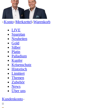
Konto
Merkzettel
Warenkorb
LIVE
Sparplan
Neuheiten
Gold
Silber
Platin
Palladium
Kupfer
Krisenschutz
Historisch
Limitiert
Themen
Zubehör
News
Über uns
Kundenkonto