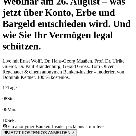
Webinar am 26. August – was
jetzt über Konto, Erbe und
Bargeld entschieden wird. Und
wie Sie Ihr Vermögen legal
schützen.
Live mit
Ernst Wolff, Dr. Hans-Georg Maaßen, Prof. Dr. Ulrike
Guérot, Dr. Paul Brandenburg, Gerald Grosz, Tom-Oliver
Regenauer & einem anonymen Banken-Insider
– moderiert von
Dominik Kettner
.
100 % kostenlos.
17
Tage
:
08
Std.
:
06
Min.
:
10
Sek.
Ein anonymer Banken-Insider packt aus – nur live
JETZT KOSTENLOS ANMELDEN