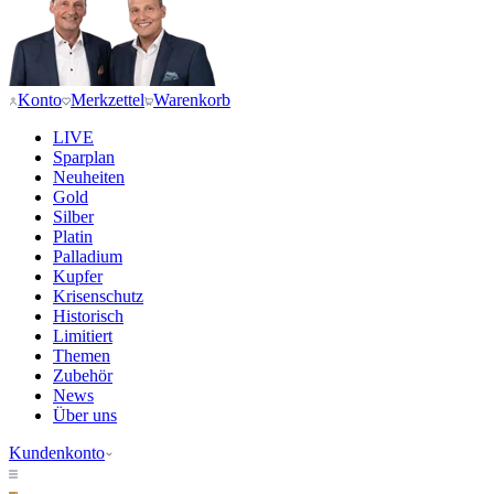
Konto
Merkzettel
Warenkorb
LIVE
Sparplan
Neuheiten
Gold
Silber
Platin
Palladium
Kupfer
Krisenschutz
Historisch
Limitiert
Themen
Zubehör
News
Über uns
Kundenkonto