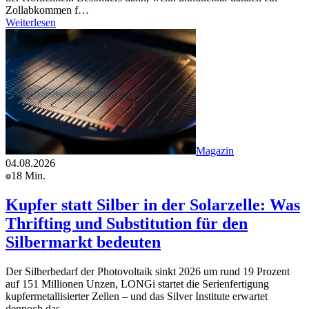
Zollabkommen f…
Weiterlesen
Magazin
04.08.2026
18 Min.
Kupfer statt Silber in der Solarzelle: Was
Thrifting und Substitution für den
Silbermarkt bedeuten
Der Silberbedarf der Photovoltaik sinkt 2026 um rund 19 Prozent
auf 151 Millionen Unzen, LONGi startet die Serienfertigung
kupfermetallisierter Zellen – und das Silver Institute erwartet
dennoch das …