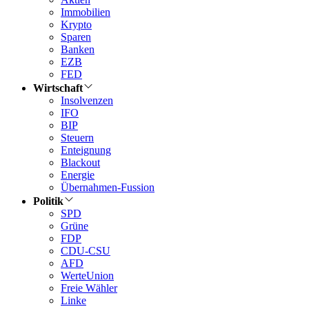
Immobilien
Krypto
Sparen
Banken
EZB
FED
Wirtschaft
Insolvenzen
IFO
BIP
Steuern
Enteignung
Blackout
Energie
Übernahmen-Fussion
Politik
SPD
Grüne
FDP
CDU-CSU
AFD
WerteUnion
Freie Wähler
Linke