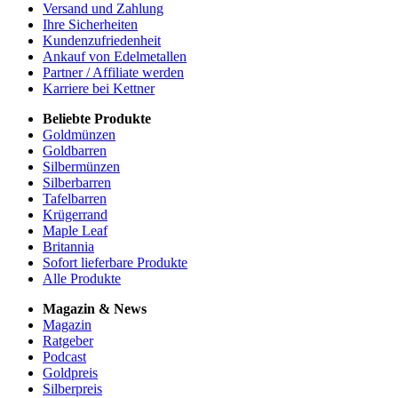
Versand und Zahlung
Ihre Sicherheiten
Kundenzufriedenheit
Ankauf von Edelmetallen
Partner / Affiliate werden
Karriere bei Kettner
Beliebte Produkte
Goldmünzen
Goldbarren
Silbermünzen
Silberbarren
Tafelbarren
Krügerrand
Maple Leaf
Britannia
Sofort lieferbare Produkte
Alle Produkte
Magazin & News
Magazin
Ratgeber
Podcast
Goldpreis
Silberpreis