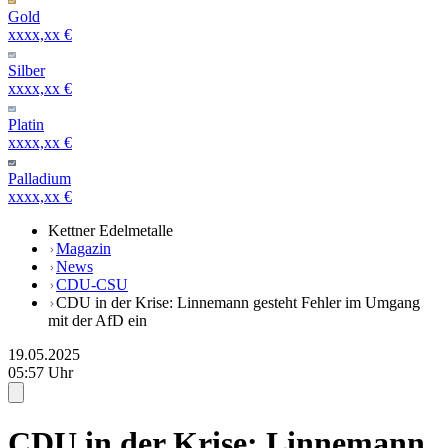
Gold
xxxx,xx €
Silber
xxxx,xx €
Platin
xxxx,xx €
Palladium
xxxx,xx €
Kettner Edelmetalle
Magazin
News
CDU-CSU
CDU in der Krise: Linnemann gesteht Fehler im Umgang
mit der AfD ein
19.05.2025
05:57 Uhr
CDU in der Krise: Linnemann