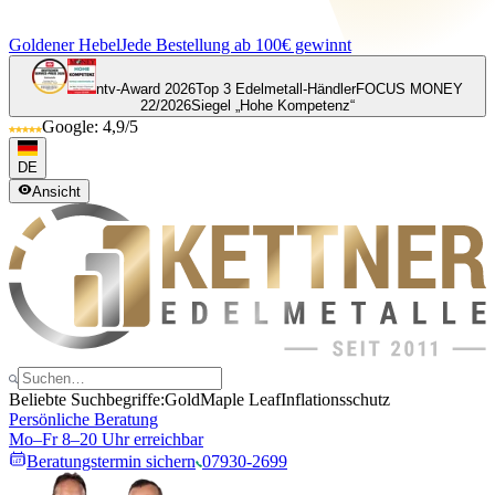
Goldener Hebel
Jede Bestellung ab 100€ gewinnt
ntv-Award 2026
Top 3 Edelmetall-Händler
FOCUS MONEY
22/2026
Siegel „Hohe Kompetenz“
Google: 4,9/5
DE
Ansicht
Beliebte Suchbegriffe:
Gold
Maple Leaf
Inflationsschutz
Persönliche Beratung
Mo–Fr 8–20 Uhr erreichbar
Beratungstermin sichern
07930-2699