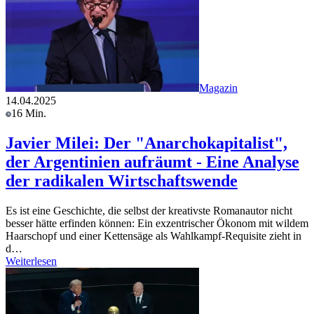
Magazin
14.04.2025
16 Min.
Javier Milei: Der "Anarchokapitalist",
der Argentinien aufräumt - Eine Analyse
der radikalen Wirtschaftswende
Es ist eine Geschichte, die selbst der kreativste Romanautor nicht
besser hätte erfinden können: Ein exzentrischer Ökonom mit wildem
Haarschopf und einer Kettensäge als Wahlkampf-Requisite zieht in
d…
Weiterlesen