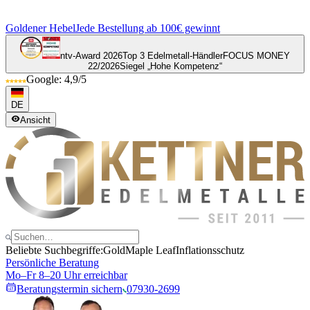
Goldener Hebel
Jede Bestellung ab 100€ gewinnt
ntv-Award 2026
Top 3 Edelmetall-Händler
FOCUS MONEY
22/2026
Siegel „Hohe Kompetenz“
Google: 4,9/5
DE
Ansicht
Beliebte Suchbegriffe:
Gold
Maple Leaf
Inflationsschutz
Persönliche Beratung
Mo–Fr 8–20 Uhr erreichbar
Beratungstermin sichern
07930-2699