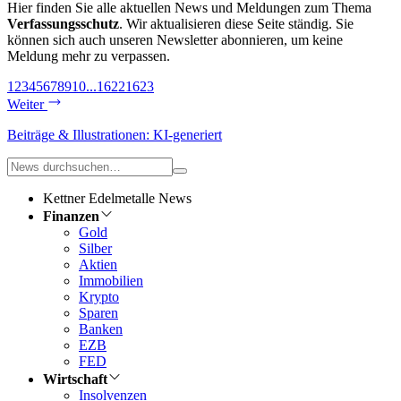
Hier finden Sie alle aktuellen News und Meldungen zum Thema
Verfassungsschutz
. Wir aktualisieren diese Seite ständig. Sie
können sich auch unseren Newsletter abonnieren, um keine
Meldung mehr zu verpassen.
1
2
3
4
5
6
7
8
9
10
...
1622
1623
Weiter
Beiträge & Illustrationen: KI-generiert
Kettner Edelmetalle News
Finanzen
Gold
Silber
Aktien
Immobilien
Krypto
Sparen
Banken
EZB
FED
Wirtschaft
Insolvenzen