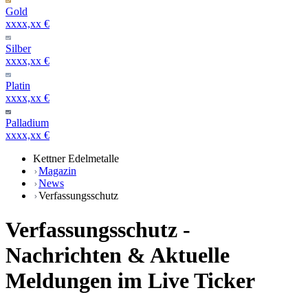
Gold
xxxx,xx €
Silber
xxxx,xx €
Platin
xxxx,xx €
Palladium
xxxx,xx €
Kettner Edelmetalle
Magazin
News
Verfassungsschutz
Verfassungsschutz -
Nachrichten & Aktuelle
Meldungen im Live Ticker