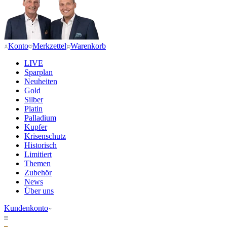
Konto
Merkzettel
Warenkorb
LIVE
Sparplan
Neuheiten
Gold
Silber
Platin
Palladium
Kupfer
Krisenschutz
Historisch
Limitiert
Themen
Zubehör
News
Über uns
Kundenkonto