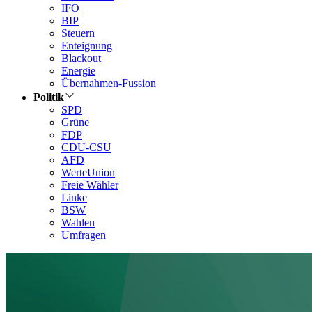
IFO
BIP
Steuern
Enteignung
Blackout
Energie
Übernahmen-Fussion
Politik
SPD
Grüne
FDP
CDU-CSU
AFD
WerteUnion
Freie Wähler
Linke
BSW
Wahlen
Umfragen