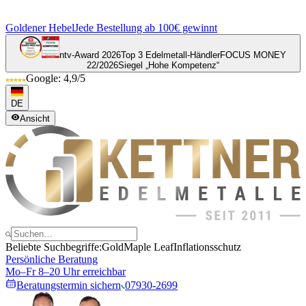
Goldener Hebel
Jede Bestellung ab 100€ gewinnt
ntv-Award 2026
Top 3 Edelmetall-Händler
FOCUS MONEY
22/2026
Siegel „Hohe Kompetenz“
Google: 4,9/5
DE
Ansicht
Beliebte Suchbegriffe:
Gold
Maple Leaf
Inflationsschutz
Persönliche Beratung
Mo–Fr 8–20 Uhr erreichbar
Beratungstermin sichern
07930-2699