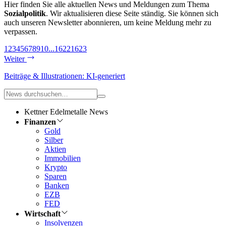
Hier finden Sie alle aktuellen News und Meldungen zum Thema
Sozialpolitik
. Wir aktualisieren diese Seite ständig. Sie können sich
auch unseren Newsletter abonnieren, um keine Meldung mehr zu
verpassen.
1
2
3
4
5
6
7
8
9
10
...
1622
1623
Weiter
Beiträge & Illustrationen: KI-generiert
Kettner Edelmetalle News
Finanzen
Gold
Silber
Aktien
Immobilien
Krypto
Sparen
Banken
EZB
FED
Wirtschaft
Insolvenzen