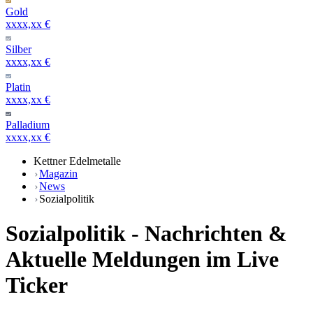
Gold
xxxx,xx €
Silber
xxxx,xx €
Platin
xxxx,xx €
Palladium
xxxx,xx €
Kettner Edelmetalle
Magazin
News
Sozialpolitik
Sozialpolitik - Nachrichten &
Aktuelle Meldungen im Live
Ticker