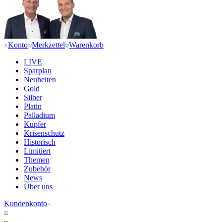
Konto
Merkzettel
Warenkorb
LIVE
Sparplan
Neuheiten
Gold
Silber
Platin
Palladium
Kupfer
Krisenschutz
Historisch
Limitiert
Themen
Zubehör
News
Über uns
Kundenkonto