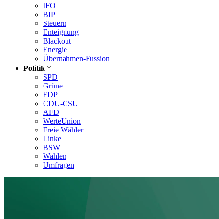
IFO
BIP
Steuern
Enteignung
Blackout
Energie
Übernahmen-Fussion
Politik
SPD
Grüne
FDP
CDU-CSU
AFD
WerteUnion
Freie Wähler
Linke
BSW
Wahlen
Umfragen