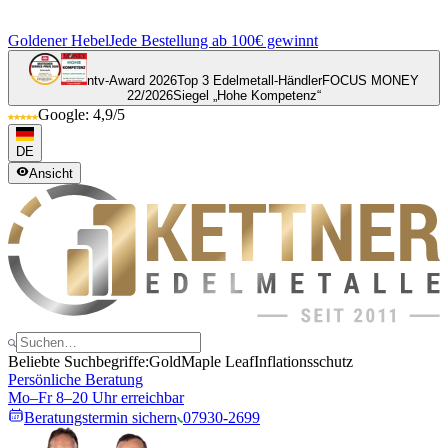
Goldener Hebel
Jede Bestellung ab 100€ gewinnt
ntv-Award 2026
Top 3 Edelmetall-Händler
FOCUS MONEY
22/2026
Siegel „Hohe Kompetenz“
Google: 4,9/5
DE
Ansicht
Beliebte Suchbegriffe:
Gold
Maple Leaf
Inflationsschutz
Persönliche Beratung
Mo–Fr 8–20 Uhr erreichbar
Beratungstermin sichern
07930-2699