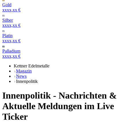
Gold
xxxx,xx €
Silber
xxxx,xx €
Platin
xxxx,xx €
Palladium
xxxx,xx €
Kettner Edelmetalle
Magazin
News
Innenpolitik
Innenpolitik - Nachrichten &
Aktuelle Meldungen im Live
Ticker