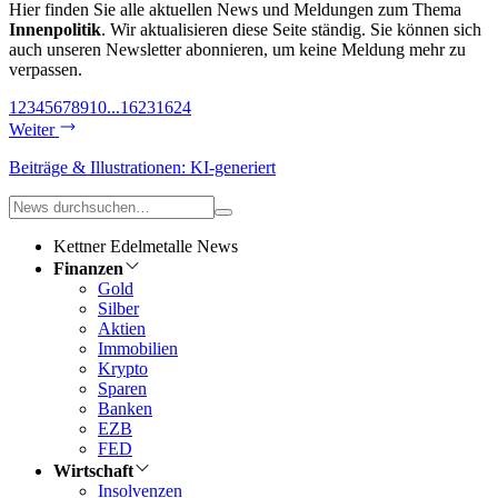
Hier finden Sie alle aktuellen News und Meldungen zum Thema
Innenpolitik
. Wir aktualisieren diese Seite ständig. Sie können sich
auch unseren Newsletter abonnieren, um keine Meldung mehr zu
verpassen.
1
2
3
4
5
6
7
8
9
10
...
1623
1624
Weiter
Beiträge & Illustrationen: KI-generiert
Kettner Edelmetalle News
Finanzen
Gold
Silber
Aktien
Immobilien
Krypto
Sparen
Banken
EZB
FED
Wirtschaft
Insolvenzen