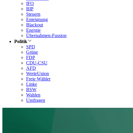
IFO
BIP
Steuern
Enteignung
Blackout
Energie
Übernahmen-Fussion
Politik
SPD
Grüne
FDP
CDU-CSU
AFD
WerteUnion
Freie Wähler
Linke
BSW
Wahlen
Umfragen