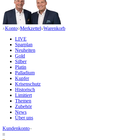
Konto
Merkzettel
Warenkorb
LIVE
Sparplan
Neuheiten
Gold
Silber
Platin
Palladium
Kupfer
Krisenschutz
Historisch
Limitiert
Themen
Zubehör
News
Über uns
Kundenkonto