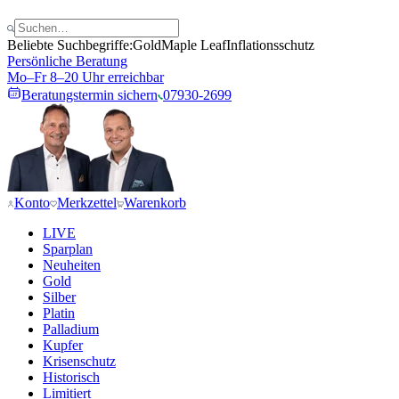
Beliebte Suchbegriffe:
Gold
Maple Leaf
Inflationsschutz
Persönliche Beratung
Mo–Fr 8–20 Uhr erreichbar
Beratungstermin sichern
07930-2699
Konto
Merkzettel
Warenkorb
LIVE
Sparplan
Neuheiten
Gold
Silber
Platin
Palladium
Kupfer
Krisenschutz
Historisch
Limitiert