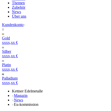
Themen
Zubehör
News
Über uns
Kundenkonto
Gold
xxxx,xx €
Silber
xxxx,xx €
Platin
xxxx,xx €
Palladium
xxxx,xx €
Kettner Edelmetalle
Magazin
News
Eu-kommission