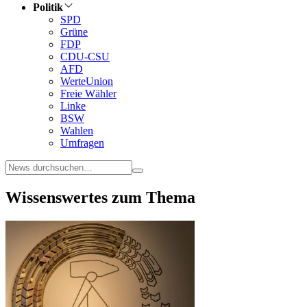
Politik
SPD
Grüne
FDP
CDU-CSU
AFD
WerteUnion
Freie Wähler
Linke
BSW
Wahlen
Umfragen
Wissenswertes zum Thema