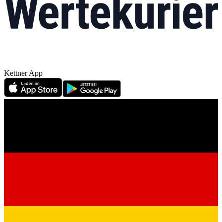
Kettner App