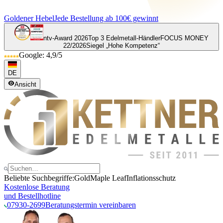
Goldener Hebel
Jede Bestellung ab 100€ gewinnt
ntv-Award 2026
Top 3 Edelmetall-Händler
FOCUS MONEY
22/2026
Siegel „Hohe Kompetenz“
Google: 4,9/5
DE
Ansicht
Beliebte Suchbegriffe:
Gold
Maple Leaf
Inflationsschutz
Kostenlose Beratung
und Bestellhotline
07930-2699
Beratungstermin vereinbaren