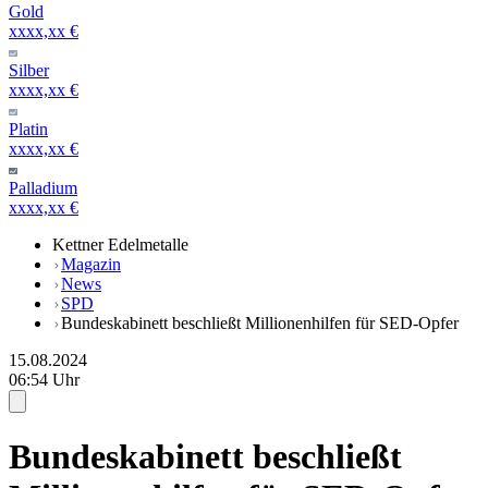
Gold
xxxx,xx €
Silber
xxxx,xx €
Platin
xxxx,xx €
Palladium
xxxx,xx €
Kettner Edelmetalle
Magazin
News
SPD
Bundeskabinett beschließt Millionenhilfen für SED-Opfer
15.08.2024
06:54 Uhr
Bundeskabinett beschließt