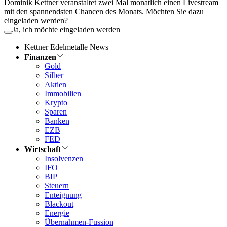
Dominik Kettner veranstaltet zwei Mal monatlich einen Livestream
mit den spannendsten Chancen des Monats. Möchten Sie dazu
eingeladen werden?
Ja, ich möchte eingeladen werden
Kettner Edelmetalle News
Finanzen
Gold
Silber
Aktien
Immobilien
Krypto
Sparen
Banken
EZB
FED
Wirtschaft
Insolvenzen
IFO
BIP
Steuern
Enteignung
Blackout
Energie
Übernahmen-Fussion