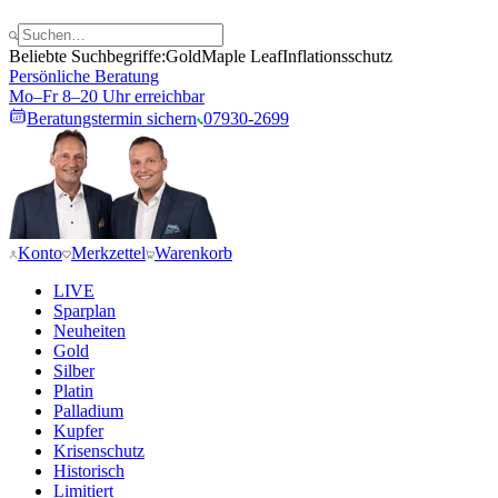
Beliebte Suchbegriffe:
Gold
Maple Leaf
Inflationsschutz
Persönliche Beratung
Mo–Fr 8–20 Uhr erreichbar
Beratungstermin sichern
07930-2699
Konto
Merkzettel
Warenkorb
LIVE
Sparplan
Neuheiten
Gold
Silber
Platin
Palladium
Kupfer
Krisenschutz
Historisch
Limitiert