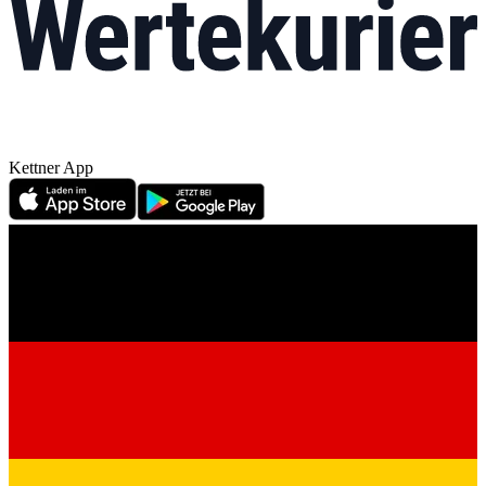
Kettner App