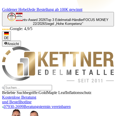
Goldener Hebel
Jede Bestellung ab 100€ gewinnt
ntv-Award 2026
Top 3 Edelmetall-Händler
FOCUS MONEY
22/2026
Siegel „Hohe Kompetenz“
Google: 4,9/5
DE
Ansicht
Beliebte Suchbegriffe:
Gold
Maple Leaf
Inflationsschutz
Kostenlose Beratung
und Bestellhotline
07930-2699
Beratungstermin vereinbaren