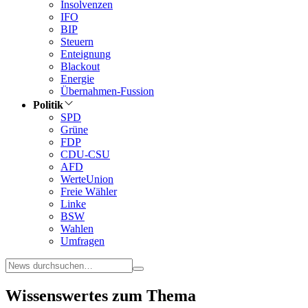
Insolvenzen
IFO
BIP
Steuern
Enteignung
Blackout
Energie
Übernahmen-Fussion
Politik
SPD
Grüne
FDP
CDU-CSU
AFD
WerteUnion
Freie Wähler
Linke
BSW
Wahlen
Umfragen
Wissenswertes zum Thema