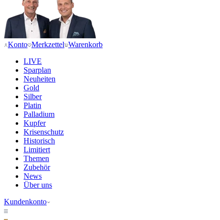
Konto
Merkzettel
Warenkorb
LIVE
Sparplan
Neuheiten
Gold
Silber
Platin
Palladium
Kupfer
Krisenschutz
Historisch
Limitiert
Themen
Zubehör
News
Über uns
Kundenkonto