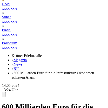
Gold
xxxx,xx €
Silber
xxxx,xx €
Platin
xxxx,xx €
Palladium
xxxx,xx €
Kettner Edelmetalle
Magazin
News
BIP
600 Milliarden Euro für die Infrastruktur: Ökonomen
schlagen Alarm
14.05.2024
13:24 Uhr
600 Milliarden Euro für die