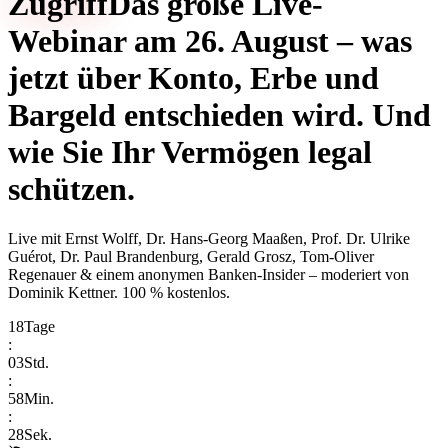
Zugriff
Das große Live-
Webinar am 26. August – was
jetzt über Konto, Erbe und
Bargeld entschieden wird. Und
wie Sie Ihr Vermögen legal
schützen.
Live mit
Ernst Wolff, Dr. Hans-Georg Maaßen, Prof. Dr. Ulrike
Guérot, Dr. Paul Brandenburg, Gerald Grosz, Tom-Oliver
Regenauer & einem anonymen Banken-Insider
– moderiert von
Dominik Kettner
.
100 % kostenlos.
18
Tage
:
03
Std.
:
58
Min.
:
28
Sek.