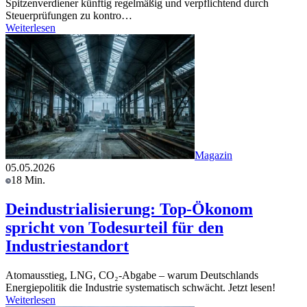
Spitzenverdiener künftig regelmäßig und verpflichtend durch
Steuerprüfungen zu kontro…
Weiterlesen
Magazin
05.05.2026
18 Min.
Deindustrialisierung: Top-Ökonom
spricht von Todesurteil für den
Industriestandort
Atomausstieg, LNG, CO₂-Abgabe – warum Deutschlands
Energiepolitik die Industrie systematisch schwächt. Jetzt lesen!
Weiterlesen