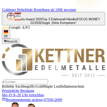
Goldener Hebel
Jede Bestellung ab 100€ gewinnt
ntv-Award 2026
Top 3 Edelmetall-Händler
FOCUS MONEY
22/2026
Siegel „Hohe Kompetenz“
Google: 4,9/5
DE
Ansicht
Beliebte Suchbegriffe:
Gold
Maple Leaf
Inflationsschutz
Persönliche Beratung
Mo–Fr 8–20 Uhr erreichbar
Beratungstermin sichern
07930-2699