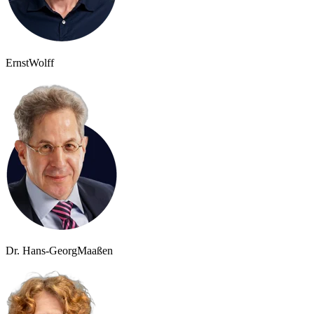
Ernst
Wolff
Dr. Hans-Georg
Maaßen