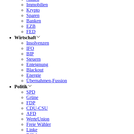
Immobilien
Krypto
Sparen
Banken
EZB
FED
Wirtschaft
Insolvenzen
IFO
BIP
Steuern
Enteignung
Blackout
Energie
Übernahmen-Fussion
Politik
SPD
Grüne
FDP
CDU-CSU
AFD
WerteUnion
Freie Wähler
Linke