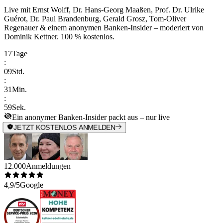
Live mit
Ernst Wolff, Dr. Hans-Georg Maaßen, Prof. Dr. Ulrike
Guérot, Dr. Paul Brandenburg, Gerald Grosz, Tom-Oliver
Regenauer & einem anonymen Banken-Insider
– moderiert von
Dominik Kettner
.
100 % kostenlos.
17
Tage
:
09
Std.
:
31
Min.
:
59
Sek.
Ein anonymer Banken-Insider packt aus – nur live
JETZT KOSTENLOS ANMELDEN
12.000
Anmeldungen
4,9/5
Google