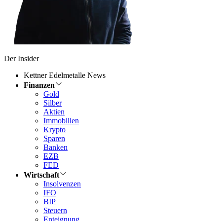
Der Insider
Kettner Edelmetalle News
Finanzen
Gold
Silber
Aktien
Immobilien
Krypto
Sparen
Banken
EZB
FED
Wirtschaft
Insolvenzen
IFO
BIP
Steuern
Enteignung