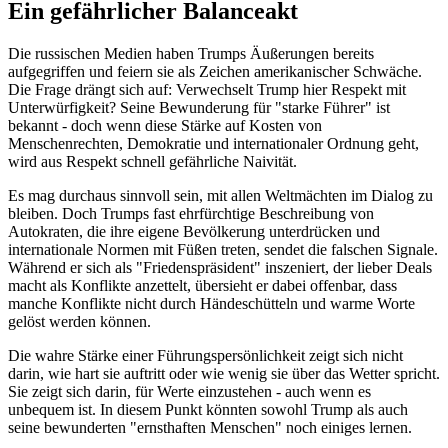
Ein gefährlicher Balanceakt
Die russischen Medien haben Trumps Äußerungen bereits
aufgegriffen und feiern sie als Zeichen amerikanischer Schwäche.
Die Frage drängt sich auf: Verwechselt Trump hier Respekt mit
Unterwürfigkeit? Seine Bewunderung für "starke Führer" ist
bekannt - doch wenn diese Stärke auf Kosten von
Menschenrechten, Demokratie und internationaler Ordnung geht,
wird aus Respekt schnell gefährliche Naivität.
Es mag durchaus sinnvoll sein, mit allen Weltmächten im Dialog zu
bleiben. Doch Trumps fast ehrfürchtige Beschreibung von
Autokraten, die ihre eigene Bevölkerung unterdrücken und
internationale Normen mit Füßen treten, sendet die falschen Signale.
Während er sich als "Friedenspräsident" inszeniert, der lieber Deals
macht als Konflikte anzettelt, übersieht er dabei offenbar, dass
manche Konflikte nicht durch Händeschütteln und warme Worte
gelöst werden können.
Die wahre Stärke einer Führungspersönlichkeit zeigt sich nicht
darin, wie hart sie auftritt oder wie wenig sie über das Wetter spricht.
Sie zeigt sich darin, für Werte einzustehen - auch wenn es
unbequem ist. In diesem Punkt könnten sowohl Trump als auch
seine bewunderten "ernsthaften Menschen" noch einiges lernen.