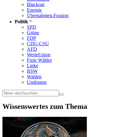
Blackout
Energie
Übernahmen-Fussion
Politik
SPD
Grüne
FDP
CDU-CSU
AFD
WerteUnion
Freie Wähler
Linke
BSW
Wahlen
Umfragen
Wissenswertes zum Thema