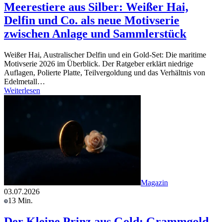
Meerestiere aus Silber: Weißer Hai,
Delfin und Co. als neue Motivserie
zwischen Anlage und Sammlerstück
Weißer Hai, Australischer Delfin und ein Gold-Set: Die maritime
Motivserie 2026 im Überblick. Der Ratgeber erklärt niedrige
Auflagen, Polierte Platte, Teilvergoldung und das Verhältnis von
Edelmetall…
Weiterlesen
Magazin
03.07.2026
13 Min.
Der Kleine Prinz aus Gold: Grammgold-