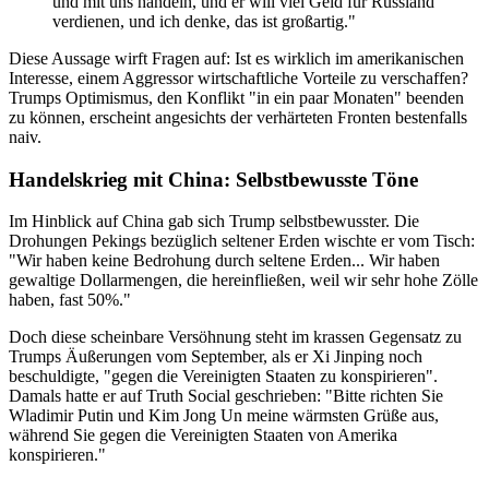
und mit uns handeln, und er will viel Geld für Russland
verdienen, und ich denke, das ist großartig."
Diese Aussage wirft Fragen auf: Ist es wirklich im amerikanischen
Interesse, einem Aggressor wirtschaftliche Vorteile zu verschaffen?
Trumps Optimismus, den Konflikt "in ein paar Monaten" beenden
zu können, erscheint angesichts der verhärteten Fronten bestenfalls
naiv.
Handelskrieg mit China: Selbstbewusste Töne
Im Hinblick auf China gab sich Trump selbstbewusster. Die
Drohungen Pekings bezüglich seltener Erden wischte er vom Tisch:
"Wir haben keine Bedrohung durch seltene Erden... Wir haben
gewaltige Dollarmengen, die hereinfließen, weil wir sehr hohe Zölle
haben, fast 50%."
Doch diese scheinbare Versöhnung steht im krassen Gegensatz zu
Trumps Äußerungen vom September, als er Xi Jinping noch
beschuldigte, "gegen die Vereinigten Staaten zu konspirieren".
Damals hatte er auf Truth Social geschrieben: "Bitte richten Sie
Wladimir Putin und Kim Jong Un meine wärmsten Grüße aus,
während Sie gegen die Vereinigten Staaten von Amerika
konspirieren."