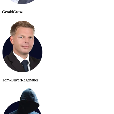
Gerald
Grosz
Tom-Oliver
Regenauer