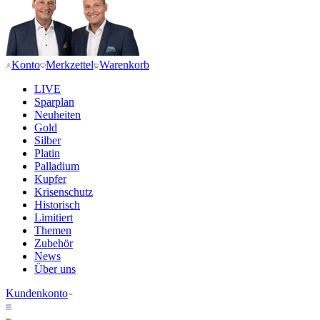
Konto
Merkzettel
Warenkorb
LIVE
Sparplan
Neuheiten
Gold
Silber
Platin
Palladium
Kupfer
Krisenschutz
Historisch
Limitiert
Themen
Zubehör
News
Über uns
Kundenkonto