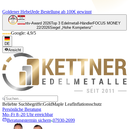
Goldener Hebel
Jede Bestellung ab 100€ gewinnt
ntv-Award 2026
Top 3 Edelmetall-Händler
FOCUS MONEY
22/2026
Siegel „Hohe Kompetenz“
Google: 4,9/5
DE
Ansicht
Beliebte Suchbegriffe:
Gold
Maple Leaf
Inflationsschutz
Persönliche Beratung
Mo–Fr 8–20 Uhr erreichbar
Beratungstermin sichern
07930-2699