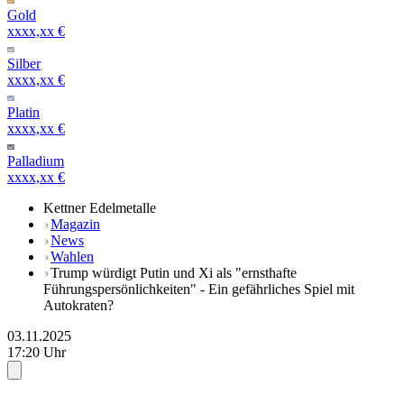
Gold
xxxx,xx €
Silber
xxxx,xx €
Platin
xxxx,xx €
Palladium
xxxx,xx €
Kettner Edelmetalle
Magazin
News
Wahlen
Trump würdigt Putin und Xi als "ernsthafte
Führungspersönlichkeiten" - Ein gefährliches Spiel mit
Autokraten?
03.11.2025
17:20 Uhr