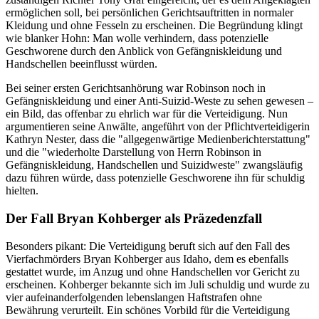
ermöglichen soll, bei persönlichen Gerichtsauftritten in normaler
Kleidung und ohne Fesseln zu erscheinen. Die Begründung klingt
wie blanker Hohn: Man wolle verhindern, dass potenzielle
Geschworene durch den Anblick von Gefängniskleidung und
Handschellen beeinflusst würden.
Bei seiner ersten Gerichtsanhörung war Robinson noch in
Gefängniskleidung und einer Anti-Suizid-Weste zu sehen gewesen –
ein Bild, das offenbar zu ehrlich war für die Verteidigung. Nun
argumentieren seine Anwälte, angeführt von der Pflichtverteidigerin
Kathryn Nester, dass die "allgegenwärtige Medienberichterstattung"
und die "wiederholte Darstellung von Herrn Robinson in
Gefängniskleidung, Handschellen und Suizidweste" zwangsläufig
dazu führen würde, dass potenzielle Geschworene ihn für schuldig
hielten.
Der Fall Bryan Kohberger als Präzedenzfall
Besonders pikant: Die Verteidigung beruft sich auf den Fall des
Vierfachmörders Bryan Kohberger aus Idaho, dem es ebenfalls
gestattet wurde, im Anzug und ohne Handschellen vor Gericht zu
erscheinen. Kohberger bekannte sich im Juli schuldig und wurde zu
vier aufeinanderfolgenden lebenslangen Haftstrafen ohne
Bewährung verurteilt. Ein schönes Vorbild für die Verteidigung