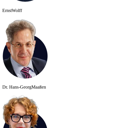
Ernst
Wolff
Dr. Hans-Georg
Maaßen