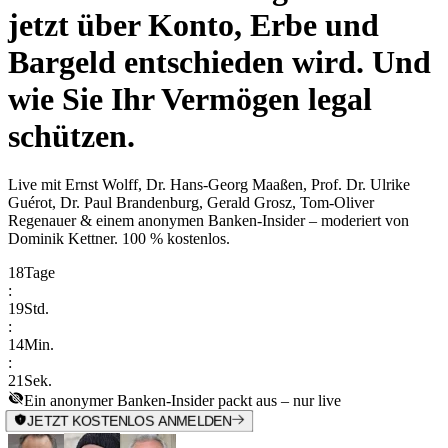
jetzt über Konto, Erbe und
Bargeld entschieden wird. Und
wie Sie Ihr Vermögen legal
schützen.
Live mit
Ernst Wolff, Dr. Hans-Georg Maaßen, Prof. Dr. Ulrike
Guérot, Dr. Paul Brandenburg, Gerald Grosz, Tom-Oliver
Regenauer & einem anonymen Banken-Insider
– moderiert von
Dominik Kettner
.
100 % kostenlos.
18
Tage
:
19
Std.
:
14
Min.
:
21
Sek.
Ein anonymer Banken-Insider packt aus – nur live
JETZT KOSTENLOS ANMELDEN