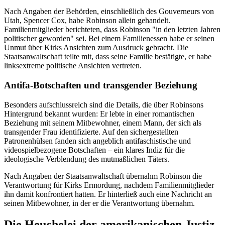
Nach Angaben der Behörden, einschließlich des Gouverneurs von
Utah, Spencer Cox, habe Robinson allein gehandelt.
Familienmitglieder berichteten, dass Robinson "in den letzten Jahren
politischer geworden" sei. Bei einem Familienessen habe er seinen
Unmut über Kirks Ansichten zum Ausdruck gebracht. Die
Staatsanwaltschaft teilte mit, dass seine Familie bestätigte, er habe
linksextreme politische Ansichten vertreten.
Antifa-Botschaften und transgender Beziehung
Besonders aufschlussreich sind die Details, die über Robinsons
Hintergrund bekannt wurden: Er lebte in einer romantischen
Beziehung mit seinem Mitbewohner, einem Mann, der sich als
transgender Frau identifizierte. Auf den sichergestellten
Patronenhülsen fanden sich angeblich antifaschistische und
videospielbezogene Botschaften – ein klares Indiz für die
ideologische Verblendung des mutmaßlichen Täters.
Nach Angaben der Staatsanwaltschaft übernahm Robinson die
Verantwortung für Kirks Ermordung, nachdem Familienmitglieder
ihn damit konfrontiert hatten. Er hinterließ auch eine Nachricht an
seinen Mitbewohner, in der er die Verantwortung übernahm.
Die Heuchelei der amerikanischen Justiz