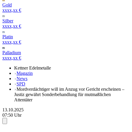
Gold
xxxx,xx €
Silber
xxxx,xx €
Platin
xxxx,xx €
Palladium
xxxx,xx €
Kettner Edelmetalle
Magazin
News
SPD
Mordverdächtiger will im Anzug vor Gericht erscheinen –
Justiz gewährt Sonderbehandlung für mutmaßlichen
Attentäter
13.10.2025
07:50 Uhr