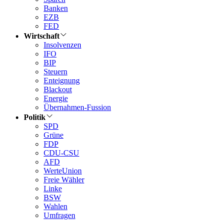
Banken
EZB
FED
Wirtschaft
Insolvenzen
IFO
BIP
Steuern
Enteignung
Blackout
Energie
Übernahmen-Fussion
Politik
SPD
Grüne
FDP
CDU-CSU
AFD
WerteUnion
Freie Wähler
Linke
BSW
Wahlen
Umfragen