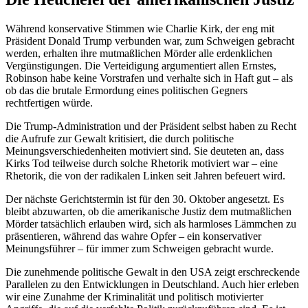
Während konservative Stimmen wie Charlie Kirk, der eng mit
Präsident Donald Trump verbunden war, zum Schweigen gebracht
werden, erhalten ihre mutmaßlichen Mörder alle erdenklichen
Vergünstigungen. Die Verteidigung argumentiert allen Ernstes,
Robinson habe keine Vorstrafen und verhalte sich in Haft gut – als
ob das die brutale Ermordung eines politischen Gegners
rechtfertigen würde.
Die Trump-Administration und der Präsident selbst haben zu Recht
die Aufrufe zur Gewalt kritisiert, die durch politische
Meinungsverschiedenheiten motiviert sind. Sie deuteten an, dass
Kirks Tod teilweise durch solche Rhetorik motiviert war – eine
Rhetorik, die von der radikalen Linken seit Jahren befeuert wird.
Der nächste Gerichtstermin ist für den 30. Oktober angesetzt. Es
bleibt abzuwarten, ob die amerikanische Justiz dem mutmaßlichen
Mörder tatsächlich erlauben wird, sich als harmloses Lämmchen zu
präsentieren, während das wahre Opfer – ein konservativer
Meinungsführer – für immer zum Schweigen gebracht wurde.
Die zunehmende politische Gewalt in den USA zeigt erschreckende
Parallelen zu den Entwicklungen in Deutschland. Auch hier erleben
wir eine Zunahme der Kriminalität und politisch motivierter