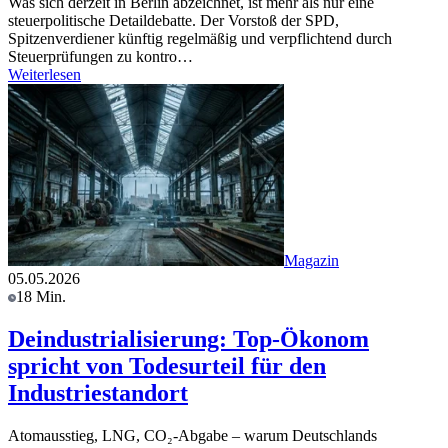
Was sich derzeit in Berlin abzeichnet, ist mehr als nur eine
steuerpolitische Detaildebatte. Der Vorstoß der SPD,
Spitzenverdiener künftig regelmäßig und verpflichtend durch
Steuerprüfungen zu kontro…
Weiterlesen
Magazin
05.05.2026
18 Min.
Deindustrialisierung: Top-Ökonom
spricht von Todesurteil für den
Industriestandort
Atomausstieg, LNG, CO₂-Abgabe – warum Deutschlands