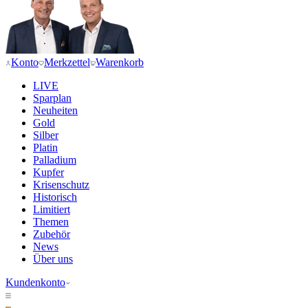
Konto
Merkzettel
Warenkorb
LIVE
Sparplan
Neuheiten
Gold
Silber
Platin
Palladium
Kupfer
Krisenschutz
Historisch
Limitiert
Themen
Zubehör
News
Über uns
Kundenkonto