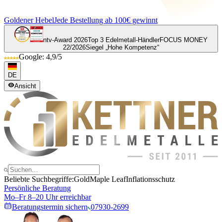
Goldener Hebel
Jede Bestellung ab 100€ gewinnt
ntv-Award 2026
Top 3 Edelmetall-Händler
FOCUS MONEY
22/2026
Siegel „Hohe Kompetenz“
Google: 4,9/5
DE
Ansicht
Beliebte Suchbegriffe:
Gold
Maple Leaf
Inflationsschutz
Persönliche Beratung
Mo–Fr 8–20 Uhr erreichbar
Beratungstermin sichern
07930-2699