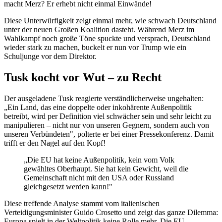
macht Merz? Er erhebt nicht einmal Einwände!
Diese Unterwürfigkeit zeigt einmal mehr, wie schwach Deutschland
unter der neuen Großen Koalition dasteht. Während Merz im
Wahlkampf noch große Töne spuckte und versprach, Deutschland
wieder stark zu machen, buckelt er nun vor Trump wie ein
Schuljunge vor dem Direktor.
Tusk kocht vor Wut – zu Recht
Der ausgeladene Tusk reagierte verständlicherweise ungehalten:
„Ein Land, das eine doppelte oder inkohärente Außenpolitik
betreibt, wird per Definition viel schwächer sein und sehr leicht zu
manipulieren – nicht nur von unseren Gegnern, sondern auch von
unseren Verbündeten", polterte er bei einer Pressekonferenz. Damit
trifft er den Nagel auf den Kopf!
„Die EU hat keine Außenpolitik, kein vom Volk
gewähltes Oberhaupt. Sie hat kein Gewicht, weil die
Gemeinschaft nicht mit den USA oder Russland
gleichgesetzt werden kann!"
Diese treffende Analyse stammt vom italienischen
Verteidigungsminister Guido Crosetto und zeigt das ganze Dilemma:
Europa spielt in der Weltpolitik keine Rolle mehr. Die EU-