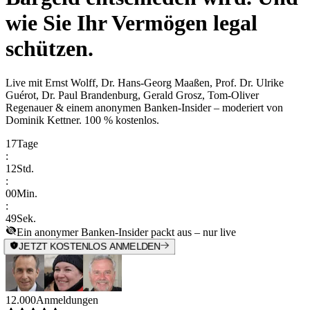
wie Sie Ihr Vermögen legal
schützen.
Live mit
Ernst Wolff, Dr. Hans-Georg Maaßen, Prof. Dr. Ulrike
Guérot, Dr. Paul Brandenburg, Gerald Grosz, Tom-Oliver
Regenauer & einem anonymen Banken-Insider
– moderiert von
Dominik Kettner
.
100 % kostenlos.
17
Tage
:
12
Std.
:
00
Min.
:
49
Sek.
Ein anonymer Banken-Insider packt aus – nur live
JETZT KOSTENLOS ANMELDEN
12.000
Anmeldungen