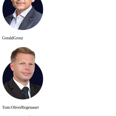
Gerald
Grosz
Tom-Oliver
Regenauer