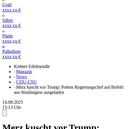
Gold
xxxx,xx €
Silber
xxxx,xx €
Platin
xxxx,xx €
Palladium
xxxx,xx €
Kettner Edelmetalle
Magazin
News
CDU-CSU
Merz kuscht vor Trump: Polens Regierungschef auf Befehl
aus Washington ausgeladen
14.08.2025
15:13 Uhr
Merz kuscht vor Trump: