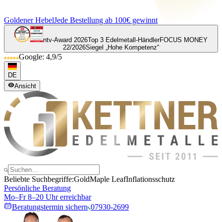
Goldener Hebel
Jede Bestellung ab 100€ gewinnt
ntv-Award 2026
Top 3 Edelmetall-Händler
FOCUS MONEY
22/2026
Siegel „Hohe Kompetenz“
Google: 4,9/5
DE
Ansicht
Beliebte Suchbegriffe:
Gold
Maple Leaf
Inflationsschutz
Persönliche Beratung
Mo–Fr 8–20 Uhr erreichbar
Beratungstermin sichern
07930-2699