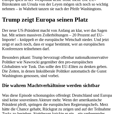
Bürokraten um Ursula von der Leyen mögen sich noch so wichtig
nehmen – in Wahrheit tanzen sie nach der Pfeife Washingtons.
Trump zeigt Europa seinen Platz
Der neue US-Präsident macht von Anfang an klar, wer das Sagen
hat. Mit seinen massiven Zollerhöhungen – 20 Prozent auf EU-
Importe! – knüppelt er die europäische Wirtschaft nieder. Und jetzt
zeigt er auch noch, dass er sogar bestimmt, wer an europäischen
Konferenzen teilnehmen darf.
Besonders pikant: Trump bevorzugt offenbar nationalkonservative
Politiker wie Nawrocki gegenüber den pro-europäischen
Globalisten wie Tusk. Das sollte den EU-Eliten zu denken geben.
Die Zeiten, in denen linksliberale Politiker automatisch die Gunst
Washingtons genossen, sind vorbei.
Die wahren Machtverhältnisse werden sichtbar
Was diese Episode schonungslos offenlegt: Deutschland und Europa
sind keine souveränen Akteure mehr. Wenn der amerikanische
Präsident pfeift, springen die europäischen Regierungschefs. Merz
hätte die Chance gehabt, Rückgrat zu zeigen und auf der Teilnahme
Tusks zu bestehen. Stattdessen knickte er ein – ein verheerendes