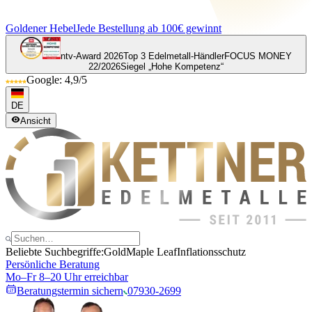
Goldener Hebel
Jede Bestellung ab 100€ gewinnt
ntv-Award 2026
Top 3 Edelmetall-Händler
FOCUS MONEY
22/2026
Siegel „Hohe Kompetenz“
Google: 4,9/5
DE
Ansicht
Beliebte Suchbegriffe:
Gold
Maple Leaf
Inflationsschutz
Persönliche Beratung
Mo–Fr 8–20 Uhr erreichbar
Beratungstermin sichern
07930-2699