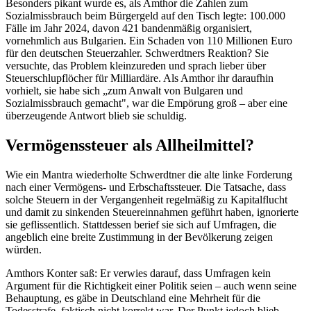
Besonders pikant wurde es, als Amthor die Zahlen zum
Sozialmissbrauch beim Bürgergeld auf den Tisch legte: 100.000
Fälle im Jahr 2024, davon 421 bandenmäßig organisiert,
vornehmlich aus Bulgarien. Ein Schaden von 110 Millionen Euro
für den deutschen Steuerzahler. Schwerdtners Reaktion? Sie
versuchte, das Problem kleinzureden und sprach lieber über
Steuerschlupflöcher für Milliardäre. Als Amthor ihr daraufhin
vorhielt, sie habe sich „zum Anwalt von Bulgaren und
Sozialmissbrauch gemacht", war die Empörung groß – aber eine
überzeugende Antwort blieb sie schuldig.
Vermögenssteuer als Allheilmittel?
Wie ein Mantra wiederholte Schwerdtner die alte linke Forderung
nach einer Vermögens- und Erbschaftssteuer. Die Tatsache, dass
solche Steuern in der Vergangenheit regelmäßig zu Kapitalflucht
und damit zu sinkenden Steuereinnahmen geführt haben, ignorierte
sie geflissentlich. Stattdessen berief sie sich auf Umfragen, die
angeblich eine breite Zustimmung in der Bevölkerung zeigen
würden.
Amthors Konter saß: Er verwies darauf, dass Umfragen kein
Argument für die Richtigkeit einer Politik seien – auch wenn seine
Behauptung, es gäbe in Deutschland eine Mehrheit für die
Todesstrafe, faktisch nicht korrekt war. Der Punkt jedoch blieb