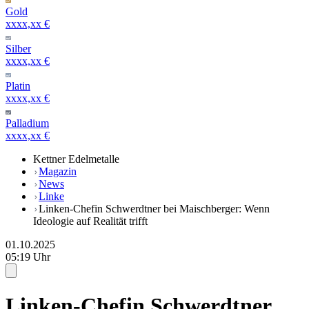
Gold
xxxx,xx €
Silber
xxxx,xx €
Platin
xxxx,xx €
Palladium
xxxx,xx €
Kettner Edelmetalle
Magazin
News
Linke
Linken-Chefin Schwerdtner bei Maischberger: Wenn
Ideologie auf Realität trifft
01.10.2025
05:19 Uhr
Linken-Chefin Schwerdtner