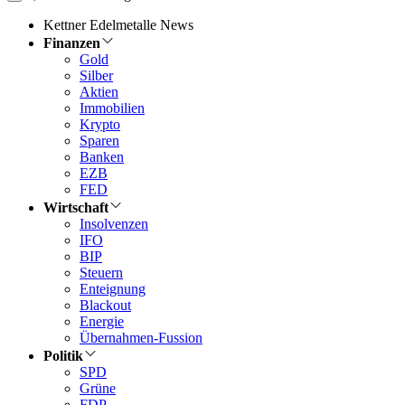
Kettner Edelmetalle News
Finanzen
Gold
Silber
Aktien
Immobilien
Krypto
Sparen
Banken
EZB
FED
Wirtschaft
Insolvenzen
IFO
BIP
Steuern
Enteignung
Blackout
Energie
Übernahmen-Fussion
Politik
SPD
Grüne
FDP