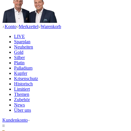
Konto
Merkzettel
Warenkorb
LIVE
Sparplan
Neuheiten
Gold
Silber
Platin
Palladium
Kupfer
Krisenschutz
Historisch
Limitiert
Themen
Zubehör
News
Über uns
Kundenkonto