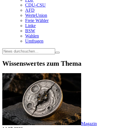
CDU-CSU
AFD
WerteUnion
Freie Wähler
Linke
BSW
Wahlen
Umfragen
Wissenswertes zum Thema
Magazin