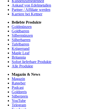
Kundenzufriedenheit
Ankauf von Edelmetallen
Partner / Affiliate werden
Karriere bei Kettner
Beliebte Produkte
Goldmünzen
Goldbarren
Silbermünzen
Silberbarren
Tafelbarren
Krügerrand
Maple Leaf
Britannia
Sofort lieferbare Produkte
Alle Produkte
Magazin & News
Magazin
Ratgeber
Podcast
Goldpreis
Silberpreis
YouTube
Telegram