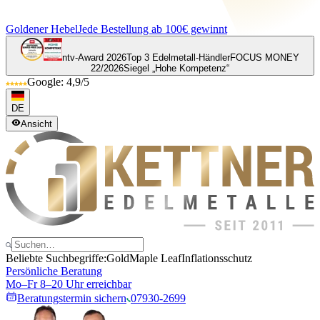
Goldener Hebel
Jede Bestellung ab 100€ gewinnt
ntv-Award 2026
Top 3 Edelmetall-Händler
FOCUS MONEY
22/2026
Siegel „Hohe Kompetenz“
Google: 4,9/5
DE
Ansicht
Beliebte Suchbegriffe:
Gold
Maple Leaf
Inflationsschutz
Persönliche Beratung
Mo–Fr 8–20 Uhr erreichbar
Beratungstermin sichern
07930-2699