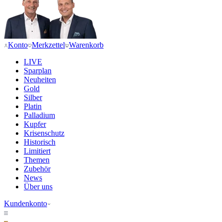
Konto
Merkzettel
Warenkorb
LIVE
Sparplan
Neuheiten
Gold
Silber
Platin
Palladium
Kupfer
Krisenschutz
Historisch
Limitiert
Themen
Zubehör
News
Über uns
Kundenkonto