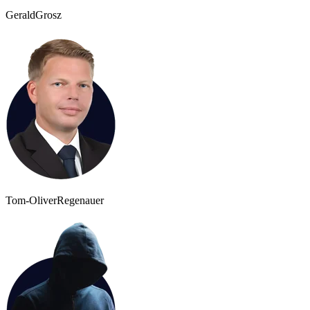
Gerald
Grosz
Tom-Oliver
Regenauer