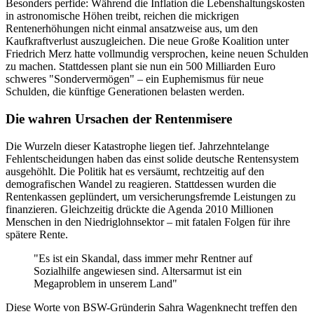
Besonders perfide: Während die Inflation die Lebenshaltungskosten
in astronomische Höhen treibt, reichen die mickrigen
Rentenerhöhungen nicht einmal ansatzweise aus, um den
Kaufkraftverlust auszugleichen. Die neue Große Koalition unter
Friedrich Merz hatte vollmundig versprochen, keine neuen Schulden
zu machen. Stattdessen plant sie nun ein 500 Milliarden Euro
schweres "Sondervermögen" – ein Euphemismus für neue
Schulden, die künftige Generationen belasten werden.
Die wahren Ursachen der Rentenmisere
Die Wurzeln dieser Katastrophe liegen tief. Jahrzehntelange
Fehlentscheidungen haben das einst solide deutsche Rentensystem
ausgehöhlt. Die Politik hat es versäumt, rechtzeitig auf den
demografischen Wandel zu reagieren. Stattdessen wurden die
Rentenkassen geplündert, um versicherungsfremde Leistungen zu
finanzieren. Gleichzeitig drückte die Agenda 2010 Millionen
Menschen in den Niedriglohnsektor – mit fatalen Folgen für ihre
spätere Rente.
"Es ist ein Skandal, dass immer mehr Rentner auf
Sozialhilfe angewiesen sind. Altersarmut ist ein
Megaproblem in unserem Land"
Diese Worte von BSW-Gründerin Sahra Wagenknecht treffen den