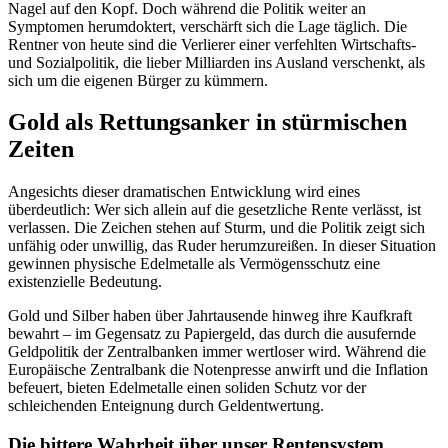
Nagel auf den Kopf. Doch während die Politik weiter an
Symptomen herumdoktert, verschärft sich die Lage täglich. Die
Rentner von heute sind die Verlierer einer verfehlten Wirtschafts-
und Sozialpolitik, die lieber Milliarden ins Ausland verschenkt, als
sich um die eigenen Bürger zu kümmern.
Gold als Rettungsanker in stürmischen
Zeiten
Angesichts dieser dramatischen Entwicklung wird eines
überdeutlich: Wer sich allein auf die gesetzliche Rente verlässt, ist
verlassen. Die Zeichen stehen auf Sturm, und die Politik zeigt sich
unfähig oder unwillig, das Ruder herumzureißen. In dieser Situation
gewinnen physische Edelmetalle als Vermögensschutz eine
existenzielle Bedeutung.
Gold und Silber haben über Jahrtausende hinweg ihre Kaufkraft
bewahrt – im Gegensatz zu Papiergeld, das durch die ausufernde
Geldpolitik der Zentralbanken immer wertloser wird. Während die
Europäische Zentralbank die Notenpresse anwirft und die Inflation
befeuert, bieten Edelmetalle einen soliden Schutz vor der
schleichenden Enteignung durch Geldentwertung.
Die bittere Wahrheit über unser Rentensystem