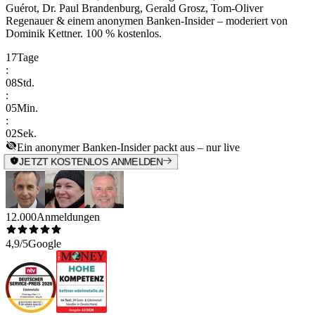
Guérot, Dr. Paul Brandenburg, Gerald Grosz, Tom-Oliver
Regenauer & einem anonymen Banken-Insider
– moderiert von
Dominik Kettner
.
100 % kostenlos.
17
Tage
:
08
Std.
:
05
Min.
:
02
Sek.
Ein anonymer Banken-Insider packt aus – nur live
JETZT KOSTENLOS ANMELDEN
12.000
Anmeldungen
4,9/5
Google