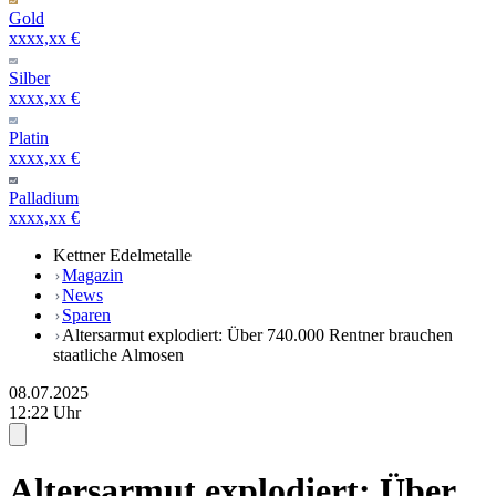
Gold
xxxx,xx €
Silber
xxxx,xx €
Platin
xxxx,xx €
Palladium
xxxx,xx €
Kettner Edelmetalle
Magazin
News
Sparen
Altersarmut explodiert: Über 740.000 Rentner brauchen
staatliche Almosen
08.07.2025
12:22 Uhr
Altersarmut explodiert: Über