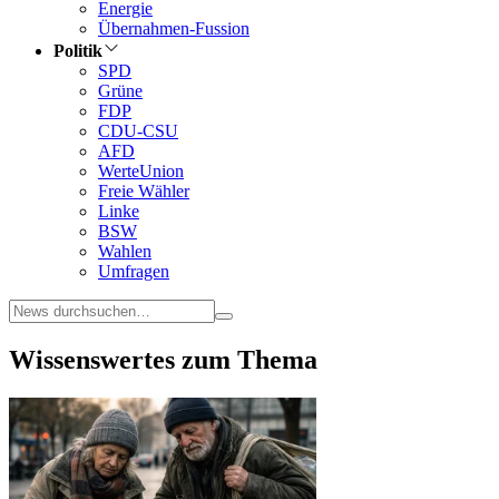
Energie
Übernahmen-Fussion
Politik
SPD
Grüne
FDP
CDU-CSU
AFD
WerteUnion
Freie Wähler
Linke
BSW
Wahlen
Umfragen
Wissenswertes zum Thema