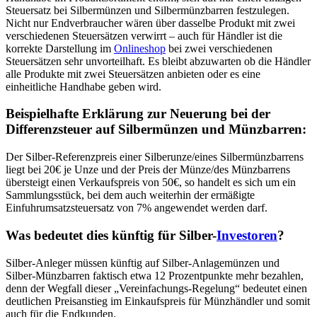
Steuersatz bei Silbermünzen und Silbermünzbarren festzulegen.
Nicht nur Endverbraucher wären über dasselbe Produkt mit zwei
verschiedenen Steuersätzen verwirrt – auch für Händler ist die
korrekte Darstellung im
Onlineshop
bei zwei verschiedenen
Steuersätzen sehr unvorteilhaft. Es bleibt abzuwarten ob die Händler
alle Produkte mit zwei Steuersätzen anbieten oder es eine
einheitliche Handhabe geben wird.
Beispielhafte Erklärung zur Neuerung bei der
Differenzsteuer auf Silbermünzen und Münzbarren:
Der Silber-Referenzpreis einer Silberunze/eines Silbermünzbarrens
liegt bei 20€ je Unze und der Preis der Münze/des Münzbarrens
übersteigt einen Verkaufspreis von 50€, so handelt es sich um ein
Sammlungsstück, bei dem auch weiterhin der ermäßigte
Einfuhrumsatzsteuersatz von 7% angewendet werden darf.
Was bedeutet dies künftig für Silber-
Investoren
?
Silber-Anleger müssen künftig auf Silber-Anlagemünzen und
Silber-Münzbarren faktisch etwa 12 Prozentpunkte mehr bezahlen,
denn der Wegfall dieser „Vereinfachungs-Regelung“ bedeutet einen
deutlichen Preisanstieg im Einkaufspreis für Münzhändler und somit
auch für die Endkunden.