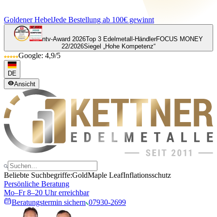
Goldener Hebel
Jede Bestellung ab 100€ gewinnt
ntv-Award 2026
Top 3 Edelmetall-Händler
FOCUS MONEY
22/2026
Siegel „Hohe Kompetenz“
Google: 4,9/5
DE
Ansicht
Beliebte Suchbegriffe:
Gold
Maple Leaf
Inflationsschutz
Persönliche Beratung
Mo–Fr 8–20 Uhr erreichbar
Beratungstermin sichern
07930-2699