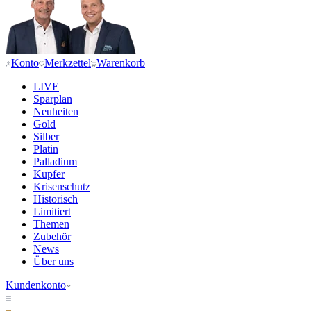
Konto
Merkzettel
Warenkorb
LIVE
Sparplan
Neuheiten
Gold
Silber
Platin
Palladium
Kupfer
Krisenschutz
Historisch
Limitiert
Themen
Zubehör
News
Über uns
Kundenkonto