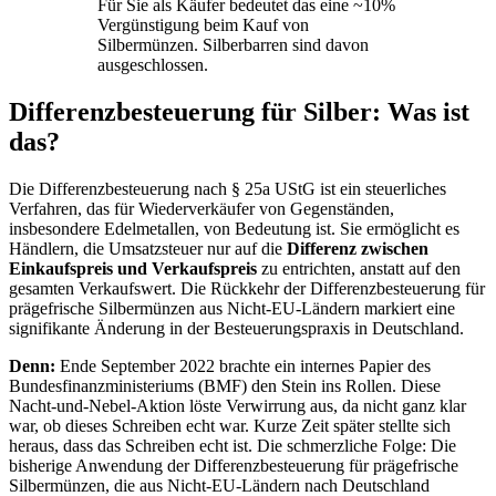
Für Sie als Käufer bedeutet das eine ~10%
Vergünstigung beim Kauf von
Silbermünzen. Silberbarren sind davon
ausgeschlossen.
Differenzbesteuerung für Silber: Was ist
das?
Die Differenzbesteuerung nach § 25a UStG ist ein steuerliches
Verfahren, das für Wiederverkäufer von Gegenständen,
insbesondere Edelmetallen, von Bedeutung ist. Sie ermöglicht es
Händlern, die Umsatzsteuer nur auf die
Differenz zwischen
Einkaufspreis und Verkaufspreis
zu entrichten, anstatt auf den
gesamten Verkaufswert. Die Rückkehr der Differenzbesteuerung für
prägefrische Silbermünzen aus Nicht-EU-Ländern markiert eine
signifikante Änderung in der Besteuerungspraxis in Deutschland.
Denn:
Ende September 2022 brachte ein internes Papier des
Bundesfinanzministeriums (BMF) den Stein ins Rollen. Diese
Nacht-und-Nebel-Aktion löste Verwirrung aus, da nicht ganz klar
war, ob dieses Schreiben echt war. Kurze Zeit später stellte sich
heraus, dass das Schreiben echt ist. Die schmerzliche Folge: Die
bisherige Anwendung der Differenzbesteuerung für prägefrische
Silbermünzen, die aus Nicht-EU-Ländern nach Deutschland