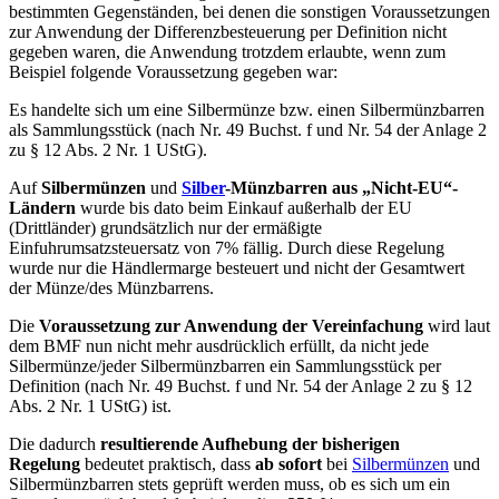
bestimmten Gegenständen, bei denen die sonstigen Voraussetzungen
zur Anwendung der Differenzbesteuerung per Definition nicht
gegeben waren, die Anwendung trotzdem erlaubte, wenn zum
Beispiel folgende Voraussetzung gegeben war:
Es handelte sich um eine Silbermünze bzw. einen Silbermünzbarren
als Sammlungsstück (nach Nr. 49 Buchst. f und Nr. 54 der Anlage 2
zu § 12 Abs. 2 Nr. 1 UStG).
Auf
Silbermünzen
und
Silber
-Münzbarren aus „Nicht-EU“-
Ländern
wurde
bis dato beim Einkauf außerhalb der EU
(Drittländer) grundsätzlich nur der ermäßigte
Einfuhrumsatzsteuersatz von 7% fällig. Durch diese Regelung
wurde nur die Händlermarge besteuert und nicht der Gesamtwert
der Münze/des Münzbarrens.
Die
Voraussetzung zur Anwendung der Vereinfachung
wird
laut
dem BMF nun nicht mehr ausdrücklich erfüllt, da nicht jede
Silbermünze/jeder Silbermünzbarren ein Sammlungsstück per
Definition (nach Nr. 49 Buchst. f und Nr. 54 der Anlage 2 zu § 12
Abs. 2 Nr. 1 UStG) ist.
Die
dadurch
resultierende Aufhebung der bisherigen
Regelung
bedeutet praktisch, dass
ab sofort
bei
Silbermünzen
und
Silbermünzbarren stets geprüft werden muss, ob es sich um ein