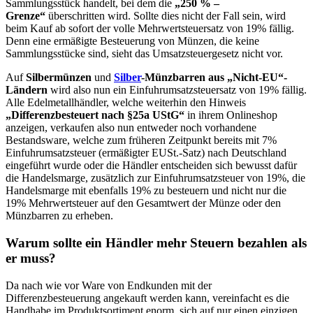
Sammlungsstück handelt, bei dem die
„250 % –
Grenze“
überschritten wird. Sollte dies nicht der Fall sein, wird
beim Kauf ab sofort der volle Mehrwertsteuersatz von 19% fällig.
Denn eine ermäßigte Besteuerung von Münzen, die keine
Sammlungsstücke sind, sieht das Umsatzsteuergesetz nicht vor.
Auf
Silbermünzen
und
Silber
-Münzbarren aus „Nicht-EU“-
Ländern
wird also nun ein Einfuhrumsatzsteuersatz von 19% fällig.
Alle Edelmetallhändler, welche weiterhin den Hinweis
„Differenzbesteuert nach §25a UStG“
in ihrem Onlineshop
anzeigen, verkaufen also nun entweder noch vorhandene
Bestandsware, welche zum früheren Zeitpunkt bereits mit 7%
Einfuhrumsatzsteuer (ermäßigter EUSt.-Satz) nach Deutschland
eingeführt wurde oder die Händler entscheiden sich bewusst dafür
die Handelsmarge, zusätzlich zur Einfuhrumsatzsteuer von 19%, die
Handelsmarge mit ebenfalls 19% zu besteuern und nicht nur die
19% Mehrwertsteuer auf den Gesamtwert der Münze oder den
Münzbarren zu erheben.
Warum sollte ein Händler mehr Steuern bezahlen als
er muss?
Da nach wie vor Ware von Endkunden mit der
Differenzbesteuerung angekauft werden kann, vereinfacht es die
Handhabe im Produktsortiment enorm, sich auf nur einen einzigen