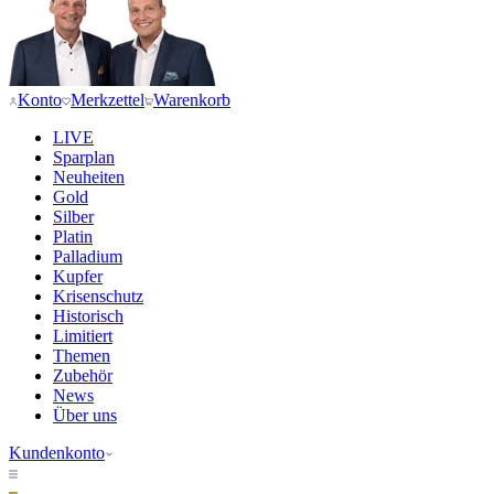
Konto
Merkzettel
Warenkorb
LIVE
Sparplan
Neuheiten
Gold
Silber
Platin
Palladium
Kupfer
Krisenschutz
Historisch
Limitiert
Themen
Zubehör
News
Über uns
Kundenkonto