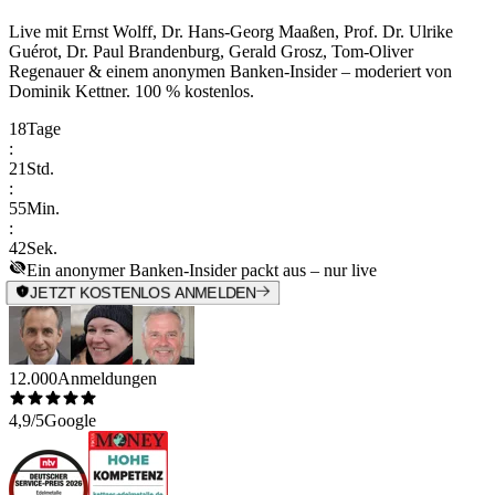
Live mit
Ernst Wolff, Dr. Hans-Georg Maaßen, Prof. Dr. Ulrike
Guérot, Dr. Paul Brandenburg, Gerald Grosz, Tom-Oliver
Regenauer & einem anonymen Banken-Insider
– moderiert von
Dominik Kettner
.
100 % kostenlos.
18
Tage
:
21
Std.
:
55
Min.
:
42
Sek.
Ein anonymer Banken-Insider packt aus – nur live
JETZT KOSTENLOS ANMELDEN
12.000
Anmeldungen
4,9/5
Google