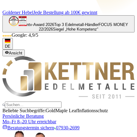
Goldener Hebel
Jede Bestellung ab 100€ gewinnt
ntv-Award 2026
Top 3 Edelmetall-Händler
FOCUS MONEY
22/2026
Siegel „Hohe Kompetenz“
Google: 4,9/5
DE
Ansicht
Beliebte Suchbegriffe:
Gold
Maple Leaf
Inflationsschutz
Persönliche Beratung
Mo–Fr 8–20 Uhr erreichbar
Beratungstermin sichern
07930-2699