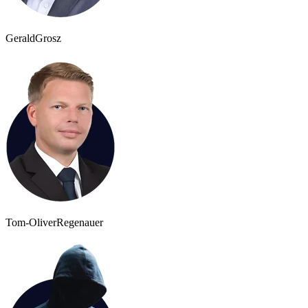
Gerald
Grosz
Tom-Oliver
Regenauer