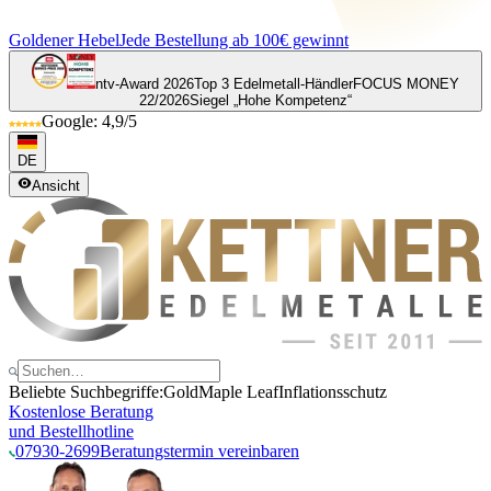
Goldener Hebel
Jede Bestellung ab 100€ gewinnt
ntv-Award 2026
Top 3 Edelmetall-Händler
FOCUS MONEY
22/2026
Siegel „Hohe Kompetenz“
Google: 4,9/5
DE
Ansicht
Beliebte Suchbegriffe:
Gold
Maple Leaf
Inflationsschutz
Kostenlose Beratung
und Bestellhotline
07930-2699
Beratungstermin vereinbaren