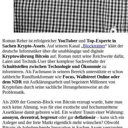
Roman Reher ist erfolgreicher
YouTuber
und
Top-Experte in
Sachen Krypto-Assets
. Auf seinem Kanal „
Blocktrainer
“ klärt der
deutsche Informatiker über die unabhängige und digitale
Kryptowährung Bitcoin
auf. Roman nutzt seine Reichweite dafür,
Laien und Technik-User über komplexe Sachverhalte der
Schnittstellen zwischen Technologie und Ökonomie
zu
informieren. Als Fachmann in seinem Bereich unterstützte er schon
zahlreiche Rundfunkformate wie
Focus, Wallstreet Online oder
dem NDR
mit Aufklärungsarbeit und begeistert Millionen von
Kryptofans durch seine sachliche Herangehensweise an die
Problematik.
Als 2009 der Genesis-Block von Bitcoin erzeugt wurde, hatte man
noch keine Ahnung, was für eine exotische und hochumstrittene
Assetklasse damit geboren wird. Ein wahrer Traum einer Währung:
anonym, dezentral, begrenzt
oder gar
deflationär
– kann sich ein
Anleger und der freie Markt eigentlich mehr wünschen? Obwohl
Bitcoin als bahnbrechende Innovation in Sachen Assets verstanden