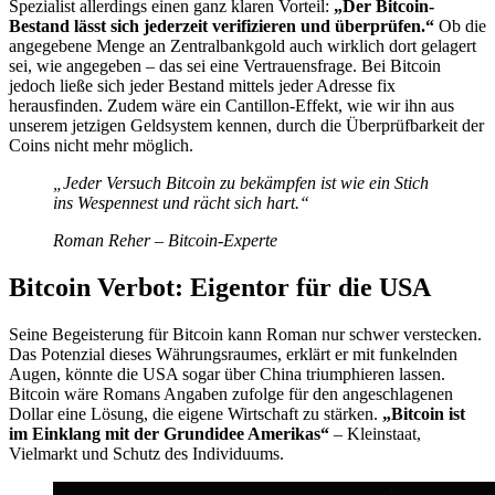
Spezialist allerdings einen ganz klaren Vorteil:
„Der Bitcoin-
Bestand lässt sich jederzeit verifizieren und überprüfen.“
Ob die
angegebene Menge an Zentralbankgold auch wirklich dort gelagert
sei, wie angegeben – das sei eine Vertrauensfrage. Bei Bitcoin
jedoch ließe sich jeder Bestand mittels jeder Adresse fix
herausfinden. Zudem wäre ein Cantillon-Effekt, wie wir ihn aus
unserem jetzigen Geldsystem kennen, durch die Überprüfbarkeit der
Coins nicht mehr möglich.
„Jeder Versuch Bitcoin zu bekämpfen ist wie ein Stich
ins Wespennest und rächt sich hart.“
Roman Reher – Bitcoin-Experte
Bitcoin Verbot: Eigentor für die USA
Seine Begeisterung für Bitcoin kann Roman nur schwer verstecken.
Das Potenzial dieses Währungsraumes, erklärt er mit funkelnden
Augen, könnte die USA sogar über China triumphieren lassen.
Bitcoin wäre Romans Angaben zufolge für den angeschlagenen
Dollar eine Lösung, die eigene Wirtschaft zu stärken.
„Bitcoin ist
im Einklang mit der Grundidee Amerikas“
– Kleinstaat,
Vielmarkt und Schutz des Individuums.