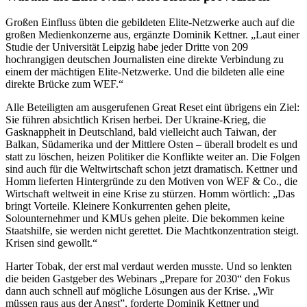
Großen Einfluss übten die gebildeten Elite-Netzwerke auch auf die
großen Medienkonzerne aus, ergänzte Dominik Kettner. „Laut einer
Studie der Universität Leipzig habe jeder Dritte von 209
hochrangigen deutschen Journalisten eine direkte Verbindung zu
einem der mächtigen Elite-Netzwerke. Und die bildeten alle eine
direkte Brücke zum WEF.“
Alle Beteiligten am ausgerufenen Great Reset eint übrigens ein Ziel:
Sie führen absichtlich Krisen herbei. Der Ukraine-Krieg, die
Gasknappheit in Deutschland, bald vielleicht auch Taiwan, der
Balkan, Südamerika und der Mittlere Osten – überall brodelt es und
statt zu löschen, heizen Politiker die Konflikte weiter an. Die Folgen
sind auch für die Weltwirtschaft schon jetzt dramatisch. Kettner und
Homm lieferten Hintergründe zu den Motiven von WEF & Co., die
Wirtschaft weltweit in eine Krise zu stürzen. Homm wörtlich: „Das
bringt Vorteile. Kleinere Konkurrenten gehen pleite,
Solounternehmer und KMUs gehen pleite. Die bekommen keine
Staatshilfe, sie werden nicht gerettet. Die Machtkonzentration steigt.
Krisen sind gewollt.“
Harter Tobak, der erst mal verdaut werden musste. Und so lenkten
die beiden Gastgeber des Webinars „Prepare for 2030“ den Fokus
dann auch schnell auf mögliche Lösungen aus der Krise. „Wir
müssen raus aus der Angst”, forderte Dominik Kettner und