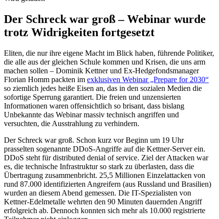
Der Schreck war groß – Webinar wurde
trotz Widrigkeiten fortgesetzt
Eliten, die nur ihre eigene Macht im Blick haben, führende Politiker,
die alle aus der gleichen Schule kommen und Krisen, die uns arm
machen sollen – Dominik Kettner und Ex-Hedgefondsmanager
Florian Homm packten im
exklusiven Webinar „Prepare for 2030“
so ziemlich jedes heiße Eisen an, das in den sozialen Medien die
sofortige Sperrung garantiert. Die freien und unzensierten
Informationen waren offensichtlich so brisant, dass bislang
Unbekannte das Webinar massiv technisch angriffen und
versuchten, die Ausstrahlung zu verhindern.
Der Schreck war groß. Schon kurz vor Beginn um 19 Uhr
prasselten sogenannte DDoS-Angriffe auf die Kettner-Server ein.
DDoS steht für distributed denial of service. Ziel der Attacken war
es, die technische Infrastruktur so stark zu überlasten, dass die
Übertragung zusammenbricht. 25,5 Millionen Einzelattacken von
rund 87.000 identifizierten Angreifern (aus Russland und Brasilien)
wurden an diesem Abend gemessen. Die IT-Spezialisten von
Kettner-Edelmetalle wehrten den 90 Minuten dauernden Angriff
erfolgreich ab. Dennoch konnten sich mehr als 10.000 registrierte