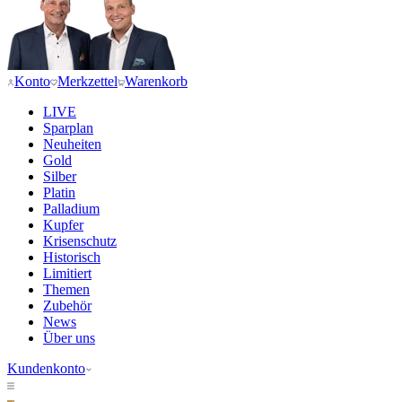
Konto
Merkzettel
Warenkorb
LIVE
Sparplan
Neuheiten
Gold
Silber
Platin
Palladium
Kupfer
Krisenschutz
Historisch
Limitiert
Themen
Zubehör
News
Über uns
Kundenkonto