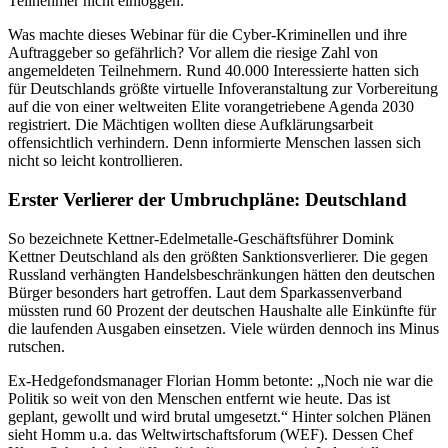
Teilnehmer nicht einloggen.
Was machte dieses Webinar für die Cyber-Kriminellen und ihre
Auftraggeber so gefährlich? Vor allem die riesige Zahl von
angemeldeten Teilnehmern. Rund 40.000 Interessierte hatten sich
für Deutschlands größte virtuelle Infoveranstaltung zur Vorbereitung
auf die von einer weltweiten Elite vorangetriebene Agenda 2030
registriert. Die Mächtigen wollten diese Aufklärungsarbeit
offensichtlich verhindern. Denn informierte Menschen lassen sich
nicht so leicht kontrollieren.
Erster Verlierer der Umbruchpläne: Deutschland
So bezeichnete Kettner-Edelmetalle-Geschäftsführer Domink
Kettner Deutschland als den größten Sanktionsverlierer. Die gegen
Russland verhängten Handelsbeschränkungen hätten den deutschen
Bürger besonders hart getroffen. Laut dem Sparkassenverband
müssten rund 60 Prozent der deutschen Haushalte alle Einkünfte für
die laufenden Ausgaben einsetzen. Viele würden dennoch ins Minus
rutschen.
Ex-Hedgefondsmanager Florian Homm betonte: „Noch nie war die
Politik so weit von den Menschen entfernt wie heute. Das ist
geplant, gewollt und wird brutal umgesetzt.“ Hinter solchen Plänen
sieht Homm u.a. das Weltwirtschaftsforum (WEF). Dessen Chef