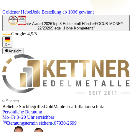
Goldener Hebel
Jede Bestellung ab 100€ gewinnt
ntv-Award 2026
Top 3 Edelmetall-Händler
FOCUS MONEY
22/2026
Siegel „Hohe Kompetenz“
Google: 4,9/5
DE
Ansicht
Beliebte Suchbegriffe:
Gold
Maple Leaf
Inflationsschutz
Persönliche Beratung
Mo–Fr 8–20 Uhr erreichbar
Beratungstermin sichern
07930-2699