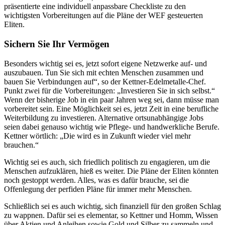
präsentierte eine individuell anpassbare Checkliste zu den
wichtigsten Vorbereitungen auf die Pläne der WEF gesteuerten
Eliten.
Sichern Sie Ihr Vermögen
Besonders wichtig sei es, jetzt sofort eigene Netzwerke auf- und
auszubauen. Tun Sie sich mit echten Menschen zusammen und
bauen Sie Verbindungen auf“, so der Kettner-Edelmetalle-Chef.
Punkt zwei für die Vorbereitungen: „Investieren Sie in sich selbst.“
Wenn der bisherige Job in ein paar Jahren weg sei, dann müsse man
vorbereitet sein. Eine Möglichkeit sei es, jetzt Zeit in eine berufliche
Weiterbildung zu investieren. Alternative ortsunabhängige Jobs
seien dabei genauso wichtig wie Pflege- und handwerkliche Berufe.
Kettner wörtlich: „Die wird es in Zukunft wieder viel mehr
brauchen.“
Wichtig sei es auch, sich friedlich politisch zu engagieren, um die
Menschen aufzuklären, hieß es weiter. Die Pläne der Eliten könnten
noch gestoppt werden. Alles, was es dafür brauche, sei die
Offenlegung der perfiden Pläne für immer mehr Menschen.
Schließlich sei es auch wichtig, sich finanziell für den großen Schlag
zu wappnen. Dafür sei es elementar, so Kettner und Homm, Wissen
über Aktien und Anleihen sowie Gold und Silber zu sammeln und