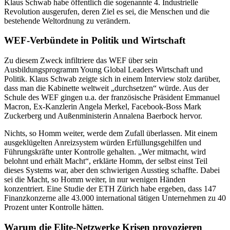
Klaus Schwab habe öffentlich die sogenannte 4. Industrielle
Revolution ausgerufen, deren Ziel es sei, die Menschen und die
bestehende Weltordnung zu verändern.
WEF-Verbündete in Politik und Wirtschaft
Zu diesem Zweck infiltriere das WEF über sein
Ausbildungsprogramm Young Global Leaders Wirtschaft und
Politik. Klaus Schwab zeigte sich in einem Interview stolz darüber,
dass man die Kabinette weltweit „durchsetzen“ würde. Aus der
Schule des WEF gingen u.a. der französische Präsident Emmanuel
Macron, Ex-Kanzlerin Angela Merkel, Facebook-Boss Mark
Zuckerberg und Außenministerin Annalena Baerbock hervor.
Nichts, so Homm weiter, werde dem Zufall überlassen. Mit einem
ausgeklügelten Anreizsystem würden Erfüllungsgehilfen und
Führungskräfte unter Kontrolle gehalten. „Wer mitmacht, wird
belohnt und erhält Macht“, erklärte Homm, der selbst einst Teil
dieses Systems war, aber den schwierigen Ausstieg schaffte. Dabei
sei die Macht, so Homm weiter, in nur wenigen Händen
konzentriert. Eine Studie der ETH Zürich habe ergeben, dass 147
Finanzkonzerne alle 43.000 international tätigen Unternehmen zu 40
Prozent unter Kontrolle hätten.
Warum die Elite-Netzwerke Krisen provozieren