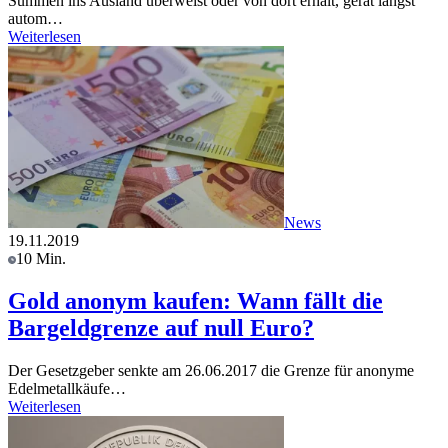
Summen ins Ausland überweist oder von dort erhält, gerät längst
autom…
Weiterlesen
News
19.11.2019
10 Min.
Gold anonym kaufen: Wann fällt die
Bargeldgrenze auf null Euro?
Der Gesetzgeber senkte am 26.06.2017 die Grenze für anonyme
Edelmetallkäufe…
Weiterlesen