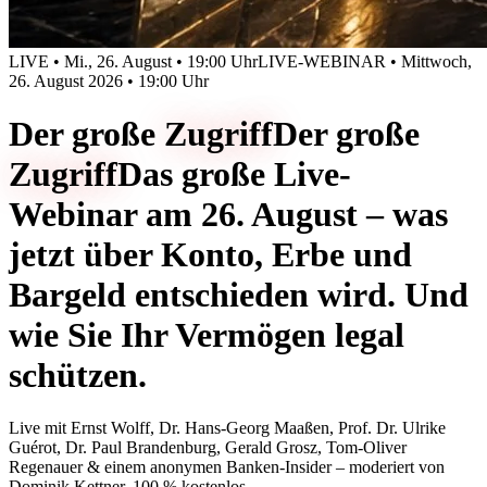
LIVE • Mi., 26. August • 19:00 Uhr
LIVE-WEBINAR • Mittwoch,
26. August 2026 • 19:00 Uhr
Der große
Zugriff
Der große
Zugriff
Das große Live-
Webinar am 26. August – was
jetzt über Konto, Erbe und
Bargeld entschieden wird. Und
wie Sie Ihr Vermögen legal
schützen.
Live mit
Ernst Wolff, Dr. Hans-Georg Maaßen, Prof. Dr. Ulrike
Guérot, Dr. Paul Brandenburg, Gerald Grosz, Tom-Oliver
Regenauer & einem anonymen Banken-Insider
– moderiert von
Dominik Kettner
.
100 % kostenlos.