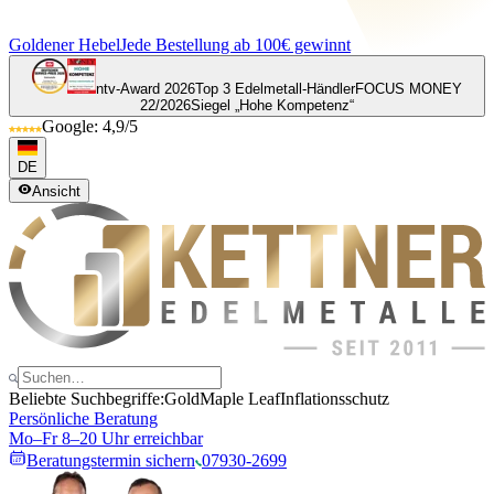
Goldener Hebel
Jede Bestellung ab 100€ gewinnt
ntv-Award 2026
Top 3 Edelmetall-Händler
FOCUS MONEY
22/2026
Siegel „Hohe Kompetenz“
Google: 4,9/5
DE
Ansicht
Beliebte Suchbegriffe:
Gold
Maple Leaf
Inflationsschutz
Persönliche Beratung
Mo–Fr 8–20 Uhr erreichbar
Beratungstermin sichern
07930-2699