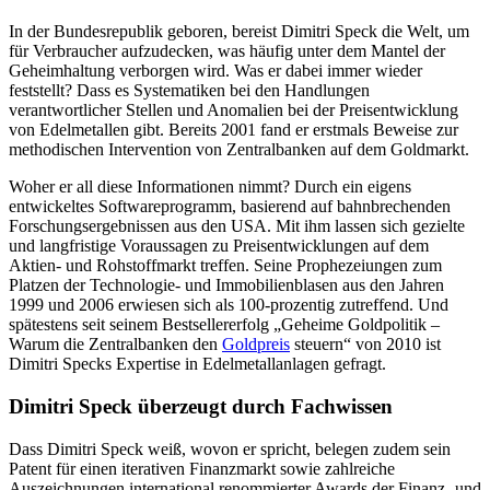
In der Bundesrepublik geboren, bereist Dimitri Speck die Welt, um
für Verbraucher aufzudecken, was häufig unter dem Mantel der
Geheimhaltung verborgen wird. Was er dabei immer wieder
feststellt? Dass es Systematiken bei den Handlungen
verantwortlicher Stellen und Anomalien bei der Preisentwicklung
von Edelmetallen gibt. Bereits 2001 fand er erstmals Beweise zur
methodischen Intervention von Zentralbanken auf dem Goldmarkt.
Woher er all diese Informationen nimmt? Durch ein eigens
entwickeltes Softwareprogramm, basierend auf bahnbrechenden
Forschungsergebnissen aus den USA. Mit ihm lassen sich gezielte
und langfristige Voraussagen zu Preisentwicklungen auf dem
Aktien- und Rohstoffmarkt treffen. Seine Prophezeiungen zum
Platzen der Technologie- und Immobilienblasen aus den Jahren
1999 und 2006 erwiesen sich als 100-prozentig zutreffend. Und
spätestens seit seinem Bestsellererfolg „Geheime Goldpolitik –
Warum die Zentralbanken den
Goldpreis
steuern“ von 2010 ist
Dimitri Specks Expertise in Edelmetallanlagen gefragt.
Dimitri Speck überzeugt durch Fachwissen
Dass Dimitri Speck weiß, wovon er spricht, belegen zudem sein
Patent für einen iterativen Finanzmarkt sowie zahlreiche
Auszeichnungen international renommierter Awards der Finanz- und