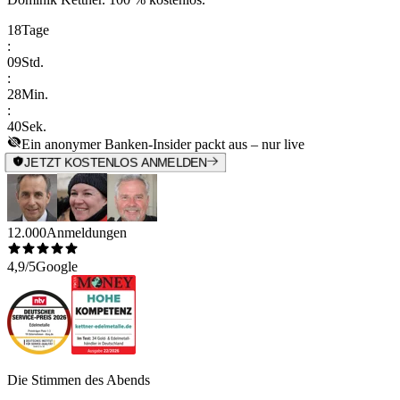
18
Tage
:
09
Std.
:
28
Min.
:
40
Sek.
Ein anonymer Banken-Insider packt aus – nur live
JETZT KOSTENLOS ANMELDEN
12.000
Anmeldungen
4,9/5
Google
Die Stimmen des Abends