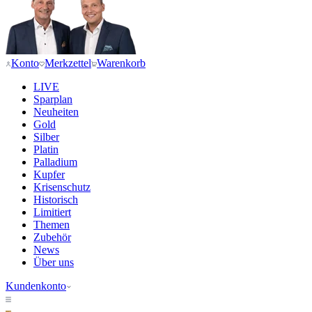
Konto
Merkzettel
Warenkorb
LIVE
Sparplan
Neuheiten
Gold
Silber
Platin
Palladium
Kupfer
Krisenschutz
Historisch
Limitiert
Themen
Zubehör
News
Über uns
Kundenkonto