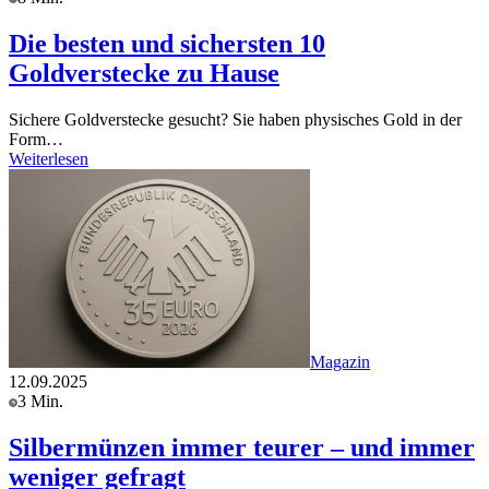
Die besten und sichersten 10
Goldverstecke zu Hause
Sichere Goldverstecke gesucht? Sie haben physisches Gold in der
Form…
Weiterlesen
Magazin
12.09.2025
3 Min.
Silbermünzen immer teurer – und immer
weniger gefragt