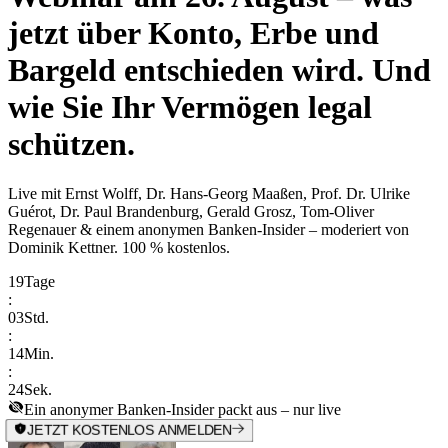
jetzt über Konto, Erbe und
Bargeld entschieden wird. Und
wie Sie Ihr Vermögen legal
schützen.
Live mit
Ernst Wolff, Dr. Hans-Georg Maaßen, Prof. Dr. Ulrike
Guérot, Dr. Paul Brandenburg, Gerald Grosz, Tom-Oliver
Regenauer & einem anonymen Banken-Insider
– moderiert von
Dominik Kettner
.
100 % kostenlos.
19
Tage
:
03
Std.
:
14
Min.
:
24
Sek.
Ein anonymer Banken-Insider packt aus – nur live
JETZT KOSTENLOS ANMELDEN