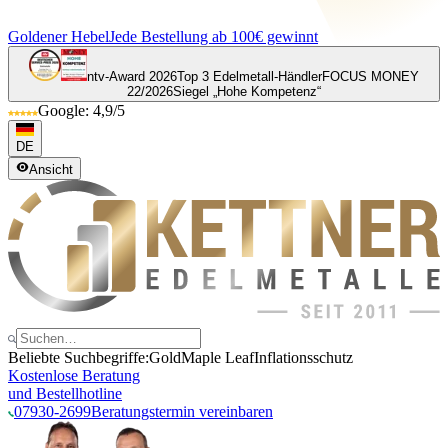
Goldener Hebel
Jede Bestellung ab 100€ gewinnt
ntv-Award 2026
Top 3 Edelmetall-Händler
FOCUS MONEY
22/2026
Siegel „Hohe Kompetenz“
Google: 4,9/5
DE
Ansicht
Beliebte Suchbegriffe:
Gold
Maple Leaf
Inflationsschutz
Kostenlose Beratung
und Bestellhotline
07930-2699
Beratungstermin vereinbaren