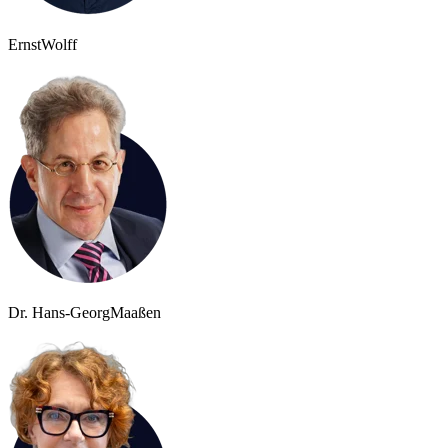
Ernst
Wolff
Dr. Hans-Georg
Maaßen