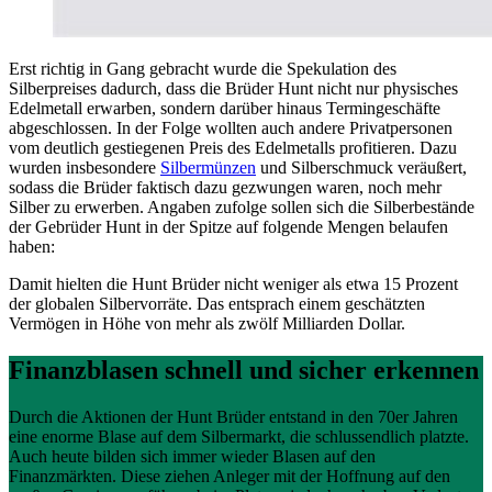
Erst richtig in Gang gebracht wurde die Spekulation des
Silberpreises dadurch, dass die Brüder Hunt nicht nur physisches
Edelmetall erwarben, sondern darüber hinaus Termingeschäfte
abgeschlossen. In der Folge wollten auch andere Privatpersonen
vom deutlich gestiegenen Preis des Edelmetalls profitieren. Dazu
wurden insbesondere
Silbermünzen
und Silberschmuck veräußert,
sodass die Brüder faktisch dazu gezwungen waren, noch mehr
Silber zu erwerben. Angaben zufolge sollen sich die Silberbestände
der Gebrüder Hunt in der Spitze auf folgende Mengen belaufen
haben:
Damit hielten die Hunt Brüder nicht weniger als etwa 15 Prozent
der globalen Silbervorräte. Das entsprach einem geschätzten
Vermögen in Höhe von mehr als zwölf Milliarden Dollar.
Finanzblasen schnell und sicher erkennen
Durch die Aktionen der Hunt Brüder entstand in den 70er Jahren
eine enorme Blase auf dem Silbermarkt, die schlussendlich platzte.
Auch heute bilden sich immer wieder Blasen auf den
Finanzmärkten. Diese ziehen Anleger mit der Hoffnung auf den