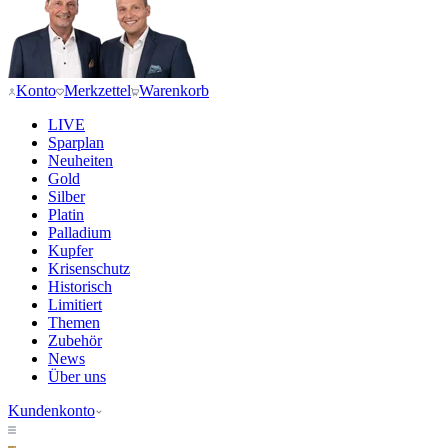
Konto
Merkzettel
Warenkorb
LIVE
Sparplan
Neuheiten
Gold
Silber
Platin
Palladium
Kupfer
Krisenschutz
Historisch
Limitiert
Themen
Zubehör
News
Über uns
Kundenkonto