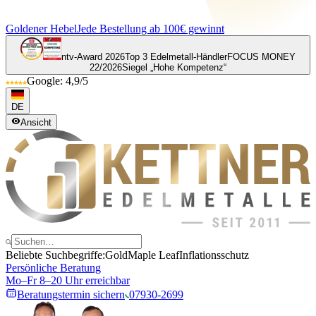
Goldener Hebel
Jede Bestellung ab 100€ gewinnt
ntv-Award 2026
Top 3 Edelmetall-Händler
FOCUS MONEY
22/2026
Siegel „Hohe Kompetenz“
Google: 4,9/5
DE
Ansicht
Beliebte Suchbegriffe:
Gold
Maple Leaf
Inflationsschutz
Persönliche Beratung
Mo–Fr 8–20 Uhr erreichbar
Beratungstermin sichern
07930-2699