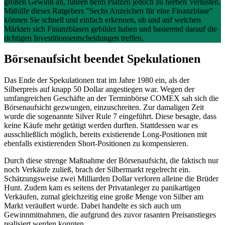
großen Gewinn an, führen beim Platzen jedoch zu herben Verlusten.
Mithilfe dieses Ratgebers "Sechs Anzeichen für eine Finanzblase"
können Sie schnell und einfach erkennen, ob und auf welchen
Märkten sich Finanzblasen gebildet haben und basierend darauf die
richtigen Investitionsentscheidungen treffen.
Börsenaufsicht beendet Spekulationen
Das Ende der Spekulationen trat im Jahre 1980 ein, als der
Silberpreis auf knapp 50 Dollar angestiegen war. Wegen der
umfangreichen Geschäfte an der Terminbörse COMEX sah sich die
Börsenaufsicht gezwungen, einzuschreiten. Zur damaligen Zeit
wurde die sogenannte Silver Rule 7 eingeführt. Diese besagte, dass
keine Käufe mehr getätigt werden durften. Stattdessen war es
ausschließlich möglich, bereits existierende Long-Positionen mit
ebenfalls existierenden Short-Positionen zu kompensieren.
Durch diese strenge Maßnahme der Börsenaufsicht, die faktisch nur
noch Verkäufe zuließ, brach der Silbermarkt regelrecht ein.
Schätzungsweise zwei Milliarden Dollar verloren alleine die Brüder
Hunt. Zudem kam es seitens der Privatanleger zu panikartigen
Verkäufen, zumal gleichzeitig eine große Menge von Silber am
Markt veräußert wurde. Dabei handelte es sich auch um
Gewinnmitnahmen, die aufgrund des zuvor rasanten Preisanstieges
realisiert werden konnten.