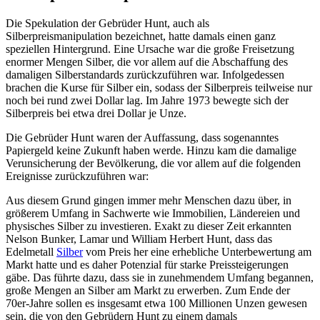
Die Spekulation der Gebrüder Hunt, auch als
Silberpreismanipulation bezeichnet, hatte damals einen ganz
speziellen Hintergrund. Eine Ursache war die große Freisetzung
enormer Mengen Silber, die vor allem auf die Abschaffung des
damaligen Silberstandards zurückzuführen war. Infolgedessen
brachen die Kurse für Silber ein, sodass der Silberpreis teilweise nur
noch bei rund zwei Dollar lag. Im Jahre 1973 bewegte sich der
Silberpreis bei etwa drei Dollar je Unze.
Die Gebrüder Hunt waren der Auffassung, dass sogenanntes
Papiergeld keine Zukunft haben werde. Hinzu kam die damalige
Verunsicherung der Bevölkerung, die vor allem auf die folgenden
Ereignisse zurückzuführen war:
Aus diesem Grund gingen immer mehr Menschen dazu über, in
größerem Umfang in Sachwerte wie Immobilien, Ländereien und
physisches Silber zu investieren. Exakt zu dieser Zeit erkannten
Nelson Bunker, Lamar und William Herbert Hunt, dass das
Edelmetall
Silber
vom Preis her eine erhebliche Unterbewertung am
Markt hatte und es daher Potenzial für starke Preissteigerungen
gäbe. Das führte dazu, dass sie in zunehmendem Umfang begannen,
große Mengen an Silber am Markt zu erwerben. Zum Ende der
70er-Jahre sollen es insgesamt etwa 100 Millionen Unzen gewesen
sein, die von den Gebrüdern Hunt zu einem damals