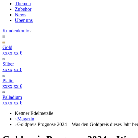
Themen
Zubehör
News
Über uns
Kundenkonto
Gold
xxxx,xx €
Silber
xxxx,xx €
Platin
xxxx,xx €
Palladium
xxxx,xx €
Kettner Edelmetalle
Magazin
Goldpreis Prognose 2024 – Was den Goldpreis dieses Jahr bee