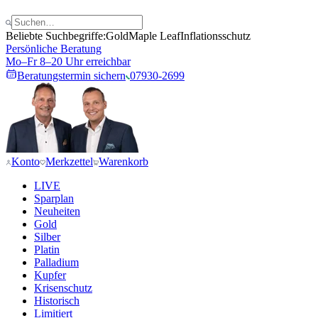
Beliebte Suchbegriffe:
Gold
Maple Leaf
Inflationsschutz
Persönliche Beratung
Mo–Fr 8–20 Uhr erreichbar
Beratungstermin sichern
07930-2699
Konto
Merkzettel
Warenkorb
LIVE
Sparplan
Neuheiten
Gold
Silber
Platin
Palladium
Kupfer
Krisenschutz
Historisch
Limitiert