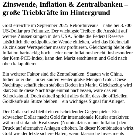
Zinswende, Inflation & Zentralbanken –
große Triebkräfte im Hintergrund
Gold erreichte im September 2025 Rekordniveaus – nahe bei 3.700
US-Dollar pro Feinunze. Der wichtigste Treiber: die Aussicht auf
weitere Zinssenkungen in den USA. Sollte die Federal Reserve
tatsächlich die geldpolitische Wende einleiten, wird das Edelmetall
als zinsloser Wertspeicher massiv profitieren. Gleichzeitig bleibt die
Inflation hartnäckig hoch. Jeder neue Inflationsbericht, insbesondere
der Kern-PCE-Index, kann den Markt erschüttern und Gold nach
oben katapultieren.
Ein weiterer Faktor sind die Zentralbanken. Staaten wie China,
Indien oder die Türkei kaufen weiter große Mengen Gold. Diese
Nachfrage schafft einen stabilen Boden im Markt. Gleichzeitig wird
klar: Sollte diese Nachfrage einmal nachlassen, wäre das ein
Schocksignal. Doch aktuell spricht alles dafür, dass die offiziellen
Goldkäufe als Stütze bleiben – ein wichtiges Signal für Anleger.
Der Dollar selbst bleibt ein entscheidender Gegenspieler. Ein
schwacher Dollar macht Gold für internationale Käufer attraktiver,
während sinkende Realzinsen (Nominalzins minus Inflation) den
Druck auf alternative Anlagen erhöhen. In dieser Kombination wirkt
Gold wie der letzte sichere Hafen, wenn klassische Investments