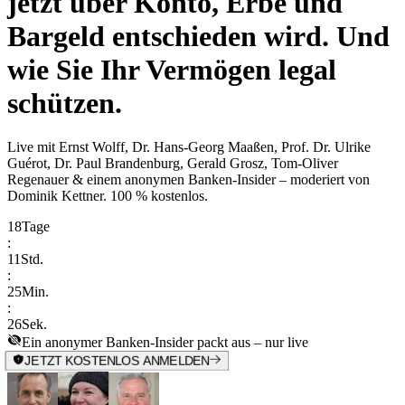
jetzt über Konto, Erbe und
Bargeld entschieden wird. Und
wie Sie Ihr Vermögen legal
schützen.
Live mit
Ernst Wolff, Dr. Hans-Georg Maaßen, Prof. Dr. Ulrike
Guérot, Dr. Paul Brandenburg, Gerald Grosz, Tom-Oliver
Regenauer & einem anonymen Banken-Insider
– moderiert von
Dominik Kettner
.
100 % kostenlos.
18
Tage
:
11
Std.
:
25
Min.
:
26
Sek.
Ein anonymer Banken-Insider packt aus – nur live
JETZT KOSTENLOS ANMELDEN