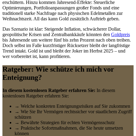
erschüttern. Hinzu kommen Jahresend-Effekte: Steuerliche
Optimierungen, Portfolioanpassungen großer Fonds und eine
traditionell starke Nachfrage nach physischen Edelmetallen zur
Weihnachtszeit. All das kann Gold zusätzlich Auftrieb geben.
Das Szenario ist klar: Steigende Inflation, schwächerer Dollar,
geopolitische Krisen und Zentralbankkäufe könnten den
Goldpreis
bis Jahresende um weitere fünf bis zehn Prozent nach oben treiben.
Doch selbst im Falle kurzfristiger Rücksetzer bleibt der langfristige
Trend intakt. Gold ist und bleibt der Joker im Herbst 2025 – und
wer vorbereitet ist, kann profitieren.
Ratgeber: Wie schütze ich mich vor
Enteignung?
In diesem kostenlosen Ratgeber erfahren Sie:
In diesem
kostenlosen Ratgeber erfahren Sie:
→ Welche konkreten Enteignungsrisiken auf Sie zukommen
→ Wie Sie Ihr Vermögen rechtssicher vor staatlichem Zugriff
schützen
→ Bewährte Strategien für echten Vermögensschutz
→ Praktische Sofortmaßnahmen, die Sie heute umsetzen
können