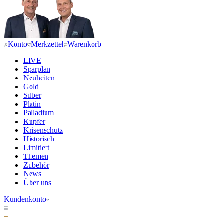
Konto
Merkzettel
Warenkorb
LIVE
Sparplan
Neuheiten
Gold
Silber
Platin
Palladium
Kupfer
Krisenschutz
Historisch
Limitiert
Themen
Zubehör
News
Über uns
Kundenkonto