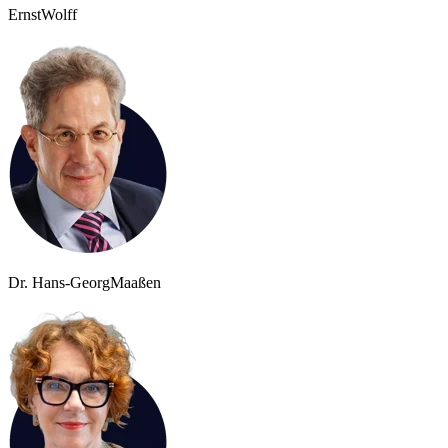
Ernst
Wolff
Dr. Hans-Georg
Maaßen