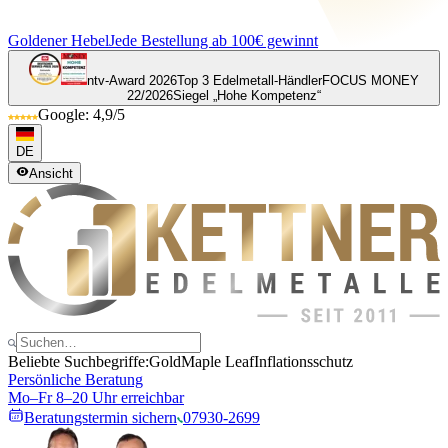
Goldener Hebel
Jede Bestellung ab 100€ gewinnt
ntv-Award 2026
Top 3 Edelmetall-Händler
FOCUS MONEY
22/2026
Siegel „Hohe Kompetenz“
Google: 4,9/5
DE
Ansicht
Beliebte Suchbegriffe:
Gold
Maple Leaf
Inflationsschutz
Persönliche Beratung
Mo–Fr 8–20 Uhr erreichbar
Beratungstermin sichern
07930-2699