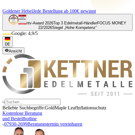
Goldener Hebel
Jede Bestellung ab 100€ gewinnt
ntv-Award 2026
Top 3 Edelmetall-Händler
FOCUS MONEY
22/2026
Siegel „Hohe Kompetenz“
Google: 4,9/5
DE
Ansicht
Beliebte Suchbegriffe:
Gold
Maple Leaf
Inflationsschutz
Kostenlose Beratung
und Bestellhotline
07930-2699
Beratungstermin vereinbaren