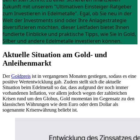
Zukunft mit unserem "Ultimativen Einsteiger-Ratgeber
zum Investieren in Edelmetalle".
Egal, ob Sie neu in der
Welt der Investments sind oder Ihre Anlagestrategie
diversifizieren möchten, dieser Leitfaden bietet Ihnen
fundierte Einblicke und praktische Tipps, wie Sie in Gold,
Silber und andere Edelmetalle investieren können.
Aktuelle Situation am Gold- und
Anleihenmarkt
Der
Goldpreis
ist in vergangenen Monaten gestiegen, sodass es eine
positive Wertentwicklung gab. Zudem stellt sich die aktuelle
Situation beim Edelmetall so dar, dass aufgrund der noch immer
vorhandenen Inflation, vor allem jedoch wegen der zahlreichen
Krisen rund um den Globus, Gold momentan im Gegensatz zu den
klassischen Währungen wie dem Euro oder dem Dollar als
sogenannte Krisenwährung beliebt ist.