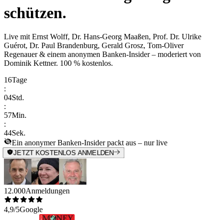
schützen.
Live mit
Ernst Wolff, Dr. Hans-Georg Maaßen, Prof. Dr. Ulrike
Guérot, Dr. Paul Brandenburg, Gerald Grosz, Tom-Oliver
Regenauer & einem anonymen Banken-Insider
– moderiert von
Dominik Kettner
.
100 % kostenlos.
16
Tage
:
04
Std.
:
57
Min.
:
44
Sek.
Ein anonymer Banken-Insider packt aus – nur live
JETZT KOSTENLOS ANMELDEN
12.000
Anmeldungen
4,9/5
Google