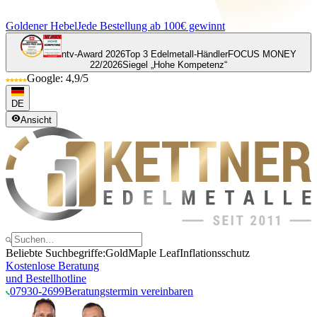
Goldener Hebel
Jede Bestellung ab 100€ gewinnt
ntv-Award 2026
Top 3 Edelmetall-Händler
FOCUS MONEY
22/2026
Siegel „Hohe Kompetenz“
Google: 4,9/5
DE
Ansicht
Beliebte Suchbegriffe:
Gold
Maple Leaf
Inflationsschutz
Kostenlose Beratung
und Bestellhotline
07930-2699
Beratungstermin vereinbaren