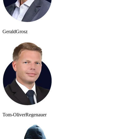
Gerald
Grosz
Tom-Oliver
Regenauer