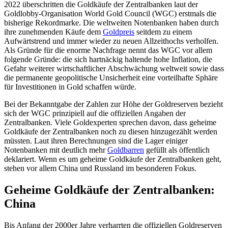
2022 überschritten die Goldkäufe der Zentralbanken laut der
Goldlobby-Organisation World Gold Council (WGC) erstmals die
bisherige Rekordmarke. Die weltweiten Notenbanken haben durch
ihre zunehmenden Käufe dem
Goldpreis
seitdem zu einem
Aufwärtstrend und immer wieder zu neuen Allzeithochs verholfen.
Als Gründe für die enorme Nachfrage nennt das WGC vor allem
folgende Gründe: die sich hartnäckig haltende hohe Inflation, die
Gefahr weiterer wirtschaftlicher Abschwächung weltweit sowie dass
die permanente geopolitische Unsicherheit eine vorteilhafte Sphäre
für Investitionen in Gold schaffen würde.
Bei der Bekanntgabe der Zahlen zur Höhe der Goldreserven bezieht
sich der WGC prinzipiell auf die offiziellen Angaben der
Zentralbanken. Viele Goldexperten sprechen davon, dass geheime
Goldkäufe der Zentralbanken noch zu diesen hinzugezählt werden
müssten. Laut ihren Berechnungen sind die Lager einiger
Notenbanken mit deutlich mehr
Goldbarren
gefüllt als öffentlich
deklariert. Wenn es um geheime Goldkäufe der Zentralbanken geht,
stehen vor allem China und Russland im besonderen Fokus.
Geheime Goldkäufe der Zentralbanken:
China
Bis Anfang der 2000er Jahre verharrten die offiziellen Goldreserven