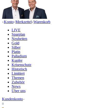
Konto
Merkzettel
Warenkorb
LIVE
Sparplan
Neuheiten
Gold
Silber
Platin
Palladium
Kupfer
Krisenschutz
Historisch
Limitiert
Themen
Zubehör
News
Über uns
Kundenkonto