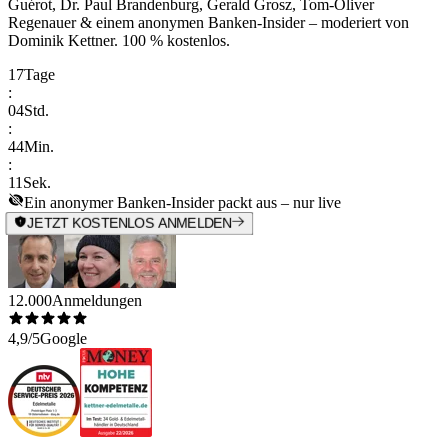
Guérot, Dr. Paul Brandenburg, Gerald Grosz, Tom-Oliver
Regenauer & einem anonymen Banken-Insider
– moderiert von
Dominik Kettner
.
100 % kostenlos.
17
Tage
:
04
Std.
:
44
Min.
:
11
Sek.
Ein anonymer Banken-Insider packt aus – nur live
JETZT KOSTENLOS ANMELDEN
12.000
Anmeldungen
4,9/5
Google