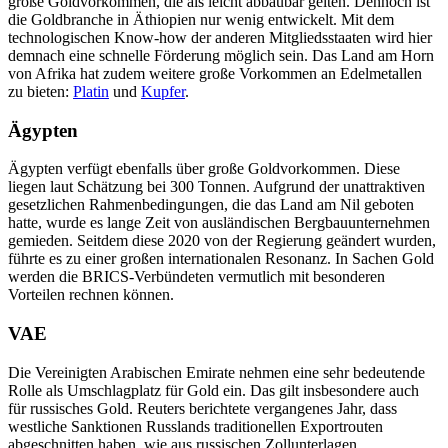
große Goldvorkommen, die als leicht abbaubar gelten. Dennoch ist
die Goldbranche in Äthiopien nur wenig entwickelt. Mit dem
technologischen Know-how der anderen Mitgliedsstaaten wird hier
demnach eine schnelle Förderung möglich sein. Das Land am Horn
von Afrika hat zudem weitere große Vorkommen an Edelmetallen
zu bieten:
Platin
und
Kupfer
.
Ägypten
Ägypten verfügt ebenfalls über große Goldvorkommen. Diese
liegen laut Schätzung bei 300 Tonnen. Aufgrund der unattraktiven
gesetzlichen Rahmenbedingungen, die das Land am Nil geboten
hatte, wurde es lange Zeit von ausländischen Bergbauunternehmen
gemieden. Seitdem diese 2020 von der Regierung geändert wurden,
führte es zu einer großen internationalen Resonanz. In Sachen Gold
werden die BRICS-Verbündeten vermutlich mit besonderen
Vorteilen rechnen können.
VAE
Die Vereinigten Arabischen Emirate nehmen eine sehr bedeutende
Rolle als Umschlagplatz für Gold ein. Das gilt insbesondere auch
für russisches Gold. Reuters berichtete vergangenes Jahr, dass
westliche Sanktionen Russlands traditionellen Exportrouten
abgeschnitten haben, wie aus russischen Zollunterlagen