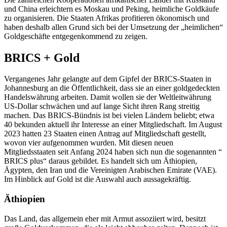
und China erleichtern es Moskau und Peking, heimliche Goldkäufe
zu organisieren. Die Staaten Afrikas profitieren ökonomisch und
haben deshalb allen Grund sich bei der Umsetzung der „heimlichen“
Goldgeschäfte entgegenkommend zu zeigen.
BRICS + Gold
Vergangenes Jahr gelangte auf dem Gipfel der BRICS-Staaten in
Johannesburg an die Öffentlichkeit, dass sie an einer goldgedeckten
Handelswährung arbeiten. Damit wollen sie der Weltleitwährung
US-Dollar schwächen und auf lange Sicht ihren Rang streitig
machen. Das BRICS-Bündnis ist bei vielen Ländern beliebt; etwa
40 bekunden aktuell ihr Interesse
an einer Mitgliedschaft. Im August
2023 hatten 23 Staaten einen Antrag auf Mitgliedschaft gestellt,
wovon vier aufgenommen wurden. Mit diesen neuen
Mitgliedsstaaten seit Anfang 2024 haben sich nun die sogenannten “
BRICS plus“ daraus gebildet. Es handelt sich um Äthiopien,
Ägypten, den Iran und die Vereinigten Arabischen Emirate (VAE).
Im Hinblick auf Gold ist die Auswahl auch aussagekräftig.
Äthiopien
Das Land, das allgemein eher mit Armut assoziiert wird, besitzt