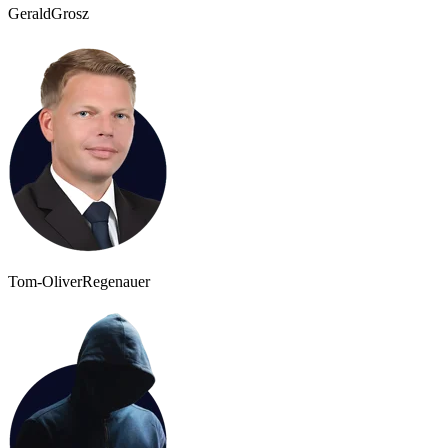
Gerald
Grosz
Tom-Oliver
Regenauer