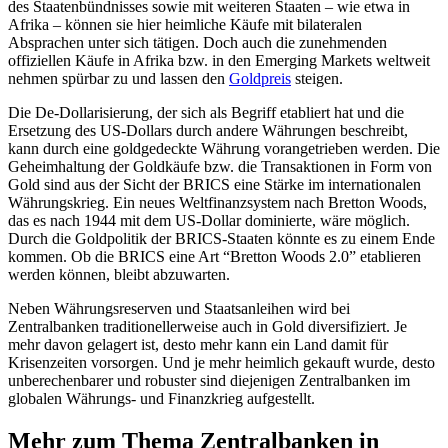
des Staatenbündnisses sowie mit weiteren Staaten – wie etwa in
Afrika – können sie hier heimliche Käufe mit bilateralen
Absprachen unter sich tätigen. Doch auch die zunehmenden
offiziellen Käufe in Afrika bzw. in den Emerging Markets weltweit
nehmen spürbar zu und lassen den
Goldpreis
steigen.
Die De-Dollarisierung, der sich als Begriff etabliert hat und die
Ersetzung des US-Dollars durch andere Währungen beschreibt,
kann durch eine goldgedeckte Währung vorangetrieben werden. Die
Geheimhaltung der Goldkäufe bzw. die Transaktionen in Form von
Gold sind aus der Sicht der BRICS eine Stärke im internationalen
Währungskrieg. Ein neues Weltfinanzsystem nach Bretton Woods,
das es nach 1944 mit dem US-Dollar dominierte, wäre möglich.
Durch die Goldpolitik der BRICS-Staaten könnte es zu einem Ende
kommen. Ob die BRICS eine Art “Bretton Woods 2.0” etablieren
werden können, bleibt abzuwarten.
Neben Währungsreserven und Staatsanleihen wird bei
Zentralbanken traditionellerweise auch in Gold diversifiziert. Je
mehr davon gelagert ist, desto mehr kann ein Land damit für
Krisenzeiten vorsorgen. Und je mehr heimlich gekauft wurde, desto
unberechenbarer und robuster sind diejenigen Zentralbanken im
globalen Währungs- und Finanzkrieg aufgestellt.
Mehr zum Thema Zentralbanken in