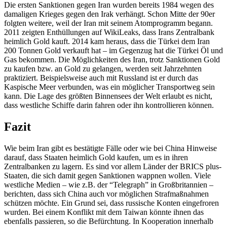
Die ersten Sanktionen gegen Iran wurden bereits 1984 wegen des
damaligen Krieges gegen den Irak verhängt. Schon Mitte der 90er
folgten weitere, weil der Iran mit seinem Atomprogramm begann.
2011 zeigten Enthüllungen auf WikiLeaks, dass Irans Zentralbank
heimlich Gold kauft. 2014 kam heraus, dass die Türkei dem Iran
200 Tonnen Gold verkauft hat – im Gegenzug hat die Türkei Öl und
Gas bekommen. Die Möglichkeiten des Iran, trotz Sanktionen Gold
zu kaufen bzw. an Gold zu gelangen, werden seit Jahrzehnten
praktiziert. Beispielsweise auch mit Russland ist er durch das
Kaspische Meer verbunden, was ein möglicher Transportweg sein
kann. Die Lage des größten Binnensees der Welt erlaubt es nicht,
dass westliche Schiffe darin fahren oder ihn kontrollieren können.
Fazit
Wie beim Iran gibt es bestätigte Fälle oder wie bei China Hinweise
darauf, dass Staaten heimlich Gold kaufen, um es in ihren
Zentralbanken zu lagern. Es sind vor allem Länder der BRICS plus-
Staaten, die sich damit gegen Sanktionen wappnen wollen. Viele
westliche Medien – wie z.B. der “Telegraph” in Großbritannien –
berichten, dass sich China auch vor möglichen Strafmaßnahmen
schützen möchte. Ein Grund sei, dass russische Konten eingefroren
wurden. Bei einem Konflikt mit dem Taiwan könnte ihnen das
ebenfalls passieren, so die Befürchtung. In Kooperation innerhalb