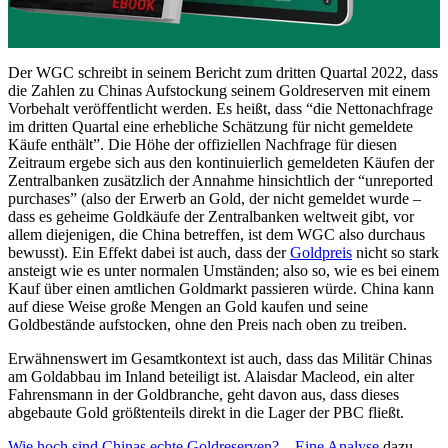
Der WGC schreibt in seinem Bericht zum dritten Quartal 2022, dass
die Zahlen zu Chinas Aufstockung seinem Goldreserven mit einem
Vorbehalt veröffentlicht werden. Es heißt, dass “die Nettonachfrage
im dritten Quartal eine erhebliche Schätzung für nicht gemeldete
Käufe enthält”. Die Höhe der offiziellen Nachfrage für diesen
Zeitraum ergebe sich aus den kontinuierlich gemeldeten Käufen der
Zentralbanken zusätzlich der Annahme hinsichtlich der “unreported
purchases” (also der Erwerb an Gold, der nicht gemeldet wurde –
dass es geheime Goldkäufe der Zentralbanken weltweit gibt, vor
allem diejenigen, die China betreffen, ist dem WGC also durchaus
bewusst). Ein Effekt dabei ist auch, dass der
Goldpreis
nicht so stark
ansteigt wie es unter normalen Umständen; also so, wie es bei einem
Kauf über einen amtlichen Goldmarkt passieren würde. China kann
auf diese Weise große Mengen an Gold kaufen und seine
Goldbestände aufstocken, ohne den Preis nach oben zu treiben.
Erwähnenswert im Gesamtkontext ist auch, dass das Militär Chinas
am Goldabbau im Inland beteiligt ist. Alaisdar Macleod, ein alter
Fahrensmann in der Goldbranche, geht davon aus, dass dieses
abgebaute Gold größtenteils direkt in die Lager der PBC fließt.
Wie hoch sind Chinas echte Goldreserven?
–
Eine Analyse
dazu