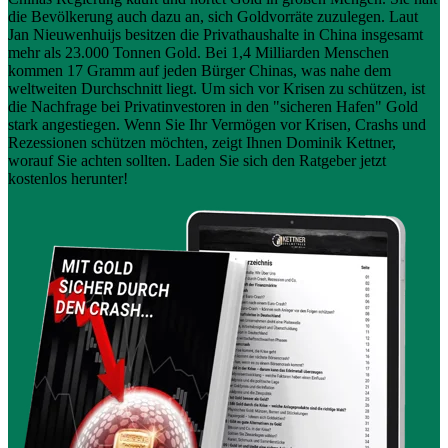
die Bevölkerung auch dazu an, sich Goldvorräte zuzulegen. Laut
Jan Nieuwenhuijs besitzen die Privathaushalte in China insgesamt
mehr als 23.000 Tonnen Gold. Bei 1,4 Milliarden Menschen
kommen 17 Gramm auf jeden Bürger Chinas, was nahe dem
weltweiten Durchschnitt liegt. Um sich vor Krisen zu schützen, ist
die Nachfrage bei Privatinvestoren in den "sicheren Hafen" Gold
stark angestiegen. Wenn Sie Ihr Vermögen vor Krisen, Crashs und
Rezessionen schützen möchten, zeigt Ihnen Dominik Kettner,
worauf Sie achten sollten. Laden Sie sich den Ratgeber jetzt
kostenlos herunter!