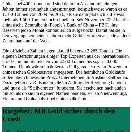
Chinas bei 400 Tonnen und sind dann im Abstand mit einigen
Jahren immer sprunghaft angesprungen; beispielsweise waren es ca.
1.100 Tonnen von 2009 bis 2016, als sie dann plötzlich auf etwas
mehr als 1.600 Tonnen hochschnellten. Seit November 2022 hat die
chinesische Zentralbank (People’s Bank of China – PBC) ihre
Reserven jeden Monat kontinuierlich aufgestockt. Damit hat sie in
den vergangenen beiden Jahren mehr Gold erworben als jede andere
Zentralbank auf der Welt.
Die offiziellen Zahlen liegen aktuell bei etwa 2.265 Tonnen. Die
eigenen Berechnungen einiger Top-Experten aus der internationalen
Gold-Community reichen von 4.500 Tonnen bis sogar 20.000
Tonnen. Damit wären im äußersten Fall gerade ca. zehn Prozent an
chinesischen Goldreserven angegeben. Die heimlichen Goldkäufe
sollen über chinesische Proxy-Unternehmen im Ausland stattfinden.
Dazu gehören z.B. Banken, die im Auftrag der Regierung handeln
und quasi als “Stellvertreter” fungieren. Sie erscheinen nach außen
hin so, als ob sie im eigenen Namen handeln, so Jan Nieuwenhuijs,
Finanz- und Goldanalyst bei Gainesville Coins.
Ratgeber: Mit Gold sicher durch den
Crash
Chinas Regierung kauft und hortet Gold in großen Mengen. Sie hält