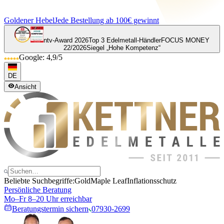
Goldener Hebel
Jede Bestellung ab 100€ gewinnt
ntv-Award 2026
Top 3 Edelmetall-Händler
FOCUS MONEY
22/2026
Siegel „Hohe Kompetenz“
Google: 4,9/5
DE
Ansicht
Beliebte Suchbegriffe:
Gold
Maple Leaf
Inflationsschutz
Persönliche Beratung
Mo–Fr 8–20 Uhr erreichbar
Beratungstermin sichern
07930-2699