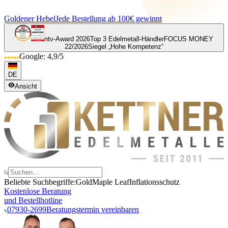
Goldener Hebel
Jede Bestellung ab 100€ gewinnt
ntv-Award 2026
Top 3 Edelmetall-Händler
FOCUS MONEY
22/2026
Siegel „Hohe Kompetenz“
Google: 4,9/5
DE
Ansicht
Beliebte Suchbegriffe:
Gold
Maple Leaf
Inflationsschutz
Kostenlose Beratung
und Bestellhotline
07930-2699
Beratungstermin vereinbaren