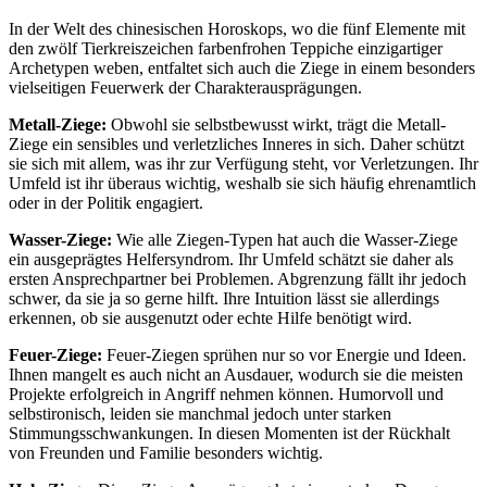
In der Welt des chinesischen Horoskops, wo die fünf Elemente mit
den zwölf Tierkreiszeichen farbenfrohen Teppiche einzigartiger
Archetypen weben, entfaltet sich auch die Ziege in einem besonders
vielseitigen Feuerwerk der Charakterausprägungen.
Metall-Ziege:
Obwohl sie selbstbewusst wirkt, trägt die Metall-
Ziege ein sensibles und verletzliches Inneres in sich. Daher schützt
sie sich mit allem, was ihr zur Verfügung steht, vor Verletzungen. Ihr
Umfeld ist ihr überaus wichtig, weshalb sie sich häufig ehrenamtlich
oder in der Politik engagiert.
Wasser-Ziege:
Wie alle Ziegen-Typen hat auch die Wasser-Ziege
ein ausgeprägtes Helfersyndrom. Ihr Umfeld schätzt sie daher als
ersten Ansprechpartner bei Problemen. Abgrenzung fällt ihr jedoch
schwer, da sie ja so gerne hilft. Ihre Intuition lässt sie allerdings
erkennen, ob sie ausgenutzt oder echte Hilfe benötigt wird.
Feuer-Ziege:
Feuer-Ziegen sprühen nur so vor Energie und Ideen.
Ihnen mangelt es auch nicht an Ausdauer, wodurch sie die meisten
Projekte erfolgreich in Angriff nehmen können. Humorvoll und
selbstironisch, leiden sie manchmal jedoch unter starken
Stimmungsschwankungen. In diesen Momenten ist der Rückhalt
von Freunden und Familie besonders wichtig.