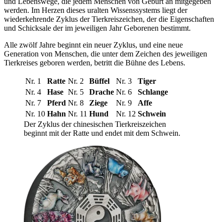
und Lebenswege, die jedem Menschen von Geburt an mitgegeben
werden. Im Herzen dieses uralten Wissenssystems liegt der
wiederkehrende Zyklus der Tierkreiszeichen, der die Eigenschaften
und Schicksale der im jeweiligen Jahr Geborenen bestimmt.
Alle zwölf Jahre beginnt ein neuer Zyklus, und eine neue
Generation von Menschen, die unter dem Zeichen des jeweiligen
Tierkreises geboren werden, betritt die Bühne des Lebens.
Nr. 1
Ratte
Nr. 2
Büffel
Nr. 3
Tiger
Nr. 4
Hase
Nr. 5
Drache
Nr. 6
Schlange
Nr. 7
Pferd
Nr. 8
Ziege
Nr. 9
Affe
Nr. 10
Hahn
Nr. 11
Hund
Nr. 12
Schwein
Der Zyklus der chinesischen Tierkreiszeichen
beginnt mit der Ratte und endet mit dem Schwein.