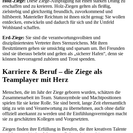
Holz-Ziege:
Diese Ziege-Ausprägung hat einen starken Drang zu
erschaffen und zu kreieren. Holz-Ziegen gelten als fleißig,
zielstrebig und gleichzeitig freundlich, zuvorkommend und
hilfsbereit. Materieller Reichtum ist ihnen nicht genug: Sie wollen
entdecken, entwickeln und dadurch für sich und ihr Umfeld
Wohlstand schaffen.
Erd-Ziege:
Sie
sind die verantwortungsvollsten und
diszipliniertesten Vertreter ihres Sternzeichens. Mit ihren
Besitztümern gehen sie umsichtig und sparsam um. Bei Freunden
sind sie überaus beliebt und gelten als „sicherer Hafen“, denn sie
können hervorragend zuhören und Trost spenden.
Karriere & Beruf – die Ziege als
Teamplayer mit Herz
Menschen, die im Jahr der Ziege geboren wurden, schätzen die
Zusammenarbeit im Team. Statussymbole und Machtpositionen
spielen für sie keine Rolle. Sie sind bereit, lange Zeit ehrenamtlich
tätig zu sein und Verantwortung zu übernehmen, auch ohne dafür
offiziell anerkannt zu werden und ihr Einfühlungsvermögen macht
sie zu geschätzten Kollegen und Vorgesetzten.
Ziegen finden ihre Erfüllung in Berufen, die ihre kreativen Talente