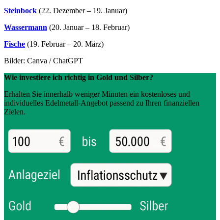
Steinbock
(22. Dezember – 19. Januar)
Wassermann
(20. Januar – 18. Februar)
Fische
(19. Februar – 20. März)
Bilder: Canva / ChatGPT
Wie investiere ich richtig in Gold und Silber?
Erhalten Sie innerhalb weniger Minuten ein kostenloses und
individuelles Edelmetall-Angebot passend zu Ihren finanziellen
Zielen.