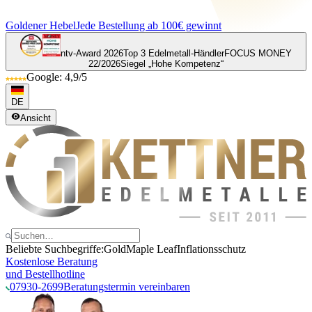
Goldener Hebel
Jede Bestellung ab 100€ gewinnt
ntv-Award 2026
Top 3 Edelmetall-Händler
FOCUS MONEY
22/2026
Siegel „Hohe Kompetenz“
Google: 4,9/5
DE
Ansicht
Beliebte Suchbegriffe:
Gold
Maple Leaf
Inflationsschutz
Kostenlose Beratung
und Bestellhotline
07930-2699
Beratungstermin vereinbaren