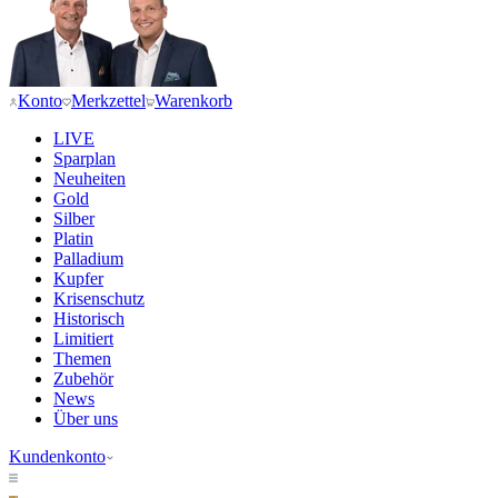
Konto
Merkzettel
Warenkorb
LIVE
Sparplan
Neuheiten
Gold
Silber
Platin
Palladium
Kupfer
Krisenschutz
Historisch
Limitiert
Themen
Zubehör
News
Über uns
Kundenkonto