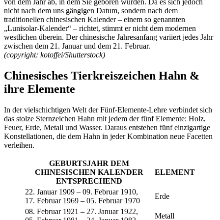
von dem Jahr ab, in dem Sie geboren wurden. Da es sich jedoch
nicht nach dem uns gängigen Datum, sondern nach dem
traditionellen chinesischen Kalender – einem so genannten
„Lunisolar-Kalender“ – richtet, stimmt er nicht dem modernen
westlichen überein. Der chinesische Jahresanfang variiert jedes Jahr
zwischen dem 21. Januar und dem 21. Februar.
(copyright: kotoffei/Shutterstock)
Chinesisches Tierkreiszeichen Hahn &
ihre Elemente
In der vielschichtigen Welt der Fünf-Elemente-Lehre verbindet sich
das stolze Sternzeichen Hahn mit jedem der fünf Elemente: Holz,
Feuer, Erde, Metall und Wasser. Daraus entstehen fünf einzigartige
Konstellationen, die dem Hahn in jeder Kombination neue Facetten
verleihen.
GEBURTSJAHR DEM
CHINESISCHEN KALENDER
ELEMENT
ENTSPRECHEND
22. Januar 1909 – 09. Februar 1910,
Erde
17. Februar 1969 – 05. Februar 1970
08. Februar 1921 – 27. Januar 1922,
Metall