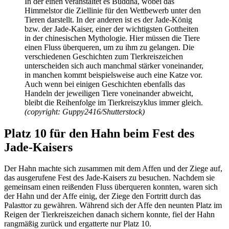
In der einen veranstaltet es Buddha, wobei das
Himmelstor die Ziellinie für den Wettbewerb unter den
Tieren darstellt. In der anderen ist es der Jade-König
bzw. der Jade-Kaiser, einer der wichtigsten Gottheiten
in der chinesischen Mythologie. Hier müssen die Tiere
einen Fluss überqueren, um zu ihm zu gelangen. Die
verschiedenen Geschichten zum Tierkreiszeichen
unterscheiden sich auch manchmal stärker voneinander,
in manchen kommt beispielsweise auch eine Katze vor.
Auch wenn bei einigen Geschichten ebenfalls das
Handeln der jeweiligen Tiere voneinander abweicht,
bleibt die Reihenfolge im Tierkreiszyklus immer gleich.
(copyright: Guppy2416/Shutterstock)
Platz 10 für den Hahn beim Fest des
Jade-Kaisers
Der Hahn machte sich zusammen mit dem Affen und der Ziege auf,
das ausgerufene Fest des Jade-Kaisers zu besuchen. Nachdem sie
gemeinsam einen reißenden Fluss überqueren konnten, waren sich
der Hahn und der Affe einig, der Ziege den Fortritt durch das
Palasttor zu gewähren. Während sich der Affe den neunten Platz im
Reigen der Tierkreiszeichen danach sichern konnte, fiel der Hahn
rangmäßig zurück und ergatterte nur Platz 10.