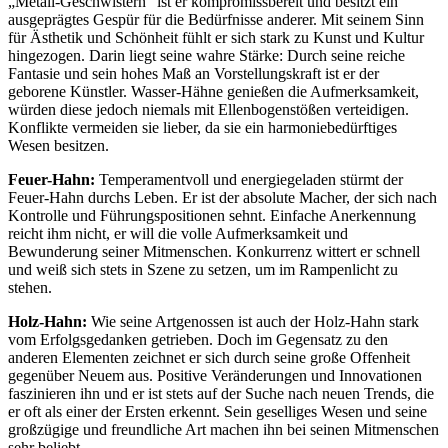
„Metall-Geschwistern“ ist er kompromissbereit und besitzt ein
ausgeprägtes Gespür für die Bedürfnisse anderer. Mit seinem Sinn
für Ästhetik und Schönheit fühlt er sich stark zu Kunst und Kultur
hingezogen. Darin liegt seine wahre Stärke: Durch seine reiche
Fantasie und sein hohes Maß an Vorstellungskraft ist er der
geborene Künstler. Wasser-Hähne genießen die Aufmerksamkeit,
würden diese jedoch niemals mit Ellenbogenstößen verteidigen.
Konflikte vermeiden sie lieber, da sie ein harmoniebedürftiges
Wesen besitzen.
Feuer-Hahn:
Temperamentvoll und energiegeladen stürmt der
Feuer-Hahn durchs Leben. Er ist der absolute Macher, der sich nach
Kontrolle und Führungspositionen sehnt. Einfache Anerkennung
reicht ihm nicht, er will die volle Aufmerksamkeit und
Bewunderung seiner Mitmenschen. Konkurrenz wittert er schnell
und weiß sich stets in Szene zu setzen, um im Rampenlicht zu
stehen.
Holz-Hahn:
Wie seine Artgenossen ist auch der Holz-Hahn stark
vom Erfolgsgedanken getrieben. Doch im Gegensatz zu den
anderen Elementen zeichnet er sich durch seine große Offenheit
gegenüber Neuem aus. Positive Veränderungen und Innovationen
faszinieren ihn und er ist stets auf der Suche nach neuen Trends, die
er oft als einer der Ersten erkennt. Sein geselliges Wesen und seine
großzügige und freundliche Art machen ihn bei seinen Mitmenschen
sehr beliebt.