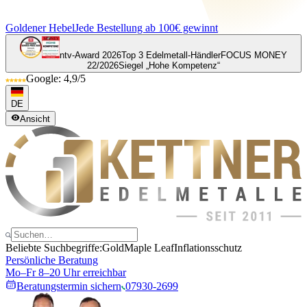
Goldener Hebel
Jede Bestellung ab 100€ gewinnt
ntv-Award 2026
Top 3 Edelmetall-Händler
FOCUS MONEY
22/2026
Siegel „Hohe Kompetenz“
Google: 4,9/5
DE
Ansicht
Beliebte Suchbegriffe:
Gold
Maple Leaf
Inflationsschutz
Persönliche Beratung
Mo–Fr 8–20 Uhr erreichbar
Beratungstermin sichern
07930-2699