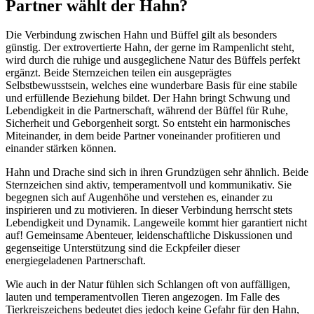
Partner wählt der Hahn?
Die Verbindung zwischen Hahn und Büffel gilt als besonders
günstig. Der extrovertierte Hahn, der gerne im Rampenlicht steht,
wird durch die ruhige und ausgeglichene Natur des Büffels perfekt
ergänzt. Beide Sternzeichen teilen ein ausgeprägtes
Selbstbewusstsein, welches eine wunderbare Basis für eine stabile
und erfüllende Beziehung bildet. Der Hahn bringt Schwung und
Lebendigkeit in die Partnerschaft, während der Büffel für Ruhe,
Sicherheit und Geborgenheit sorgt. So entsteht ein harmonisches
Miteinander, in dem beide Partner voneinander profitieren und
einander stärken können.
Hahn und Drache sind sich in ihren Grundzügen sehr ähnlich. Beide
Sternzeichen sind aktiv, temperamentvoll und kommunikativ. Sie
begegnen sich auf Augenhöhe und verstehen es, einander zu
inspirieren und zu motivieren. In dieser Verbindung herrscht stets
Lebendigkeit und Dynamik. Langeweile kommt hier garantiert nicht
auf! Gemeinsame Abenteuer, leidenschaftliche Diskussionen und
gegenseitige Unterstützung sind die Eckpfeiler dieser
energiegeladenen Partnerschaft.
Wie auch in der Natur fühlen sich Schlangen oft von auffälligen,
lauten und temperamentvollen Tieren angezogen. Im Falle des
Tierkreiszeichens bedeutet dies jedoch keine Gefahr für den Hahn,