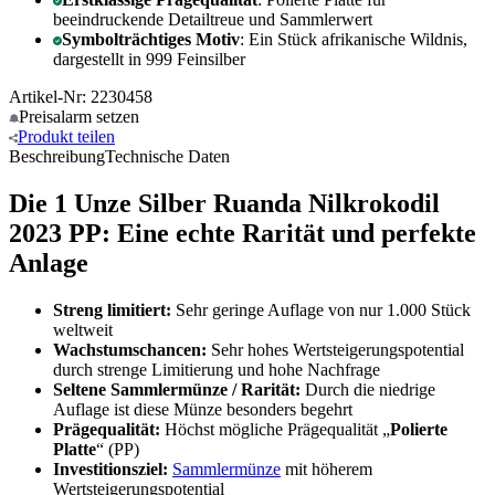
beeindruckende Detailtreue und Sammlerwert
Symbolträchtiges Motiv
: Ein Stück afrikanische Wildnis,
dargestellt in 999 Feinsilber
Artikel-Nr: 2230458
Preisalarm
setzen
Produkt
teilen
Beschreibung
Technische Daten
Die 1 Unze Silber Ruanda Nilkrokodil
2023 PP: Eine echte Rarität und perfekte
Anlage
Streng limitiert:
Sehr geringe Auflage von nur 1.000 Stück
weltweit
Wachstumschancen:
Sehr hohes Wertsteigerungspotential
durch strenge Limitierung und hohe Nachfrage
Seltene Sammlermünze / Rarität:
Durch die niedrige
Auflage ist diese Münze besonders begehrt
Prägequalität:
Höchst mögliche Prägequalität „
Polierte
Platte
“ (PP)
Investitionsziel:
Sammlermünze
mit höherem
Wertsteigerungspotential