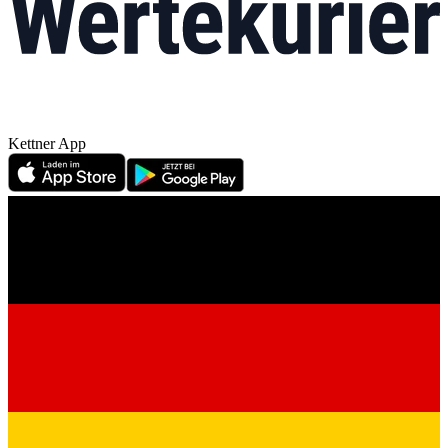
Kettner App