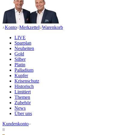
Konto
Merkzettel
Warenkorb
LIVE
Sparplan
Neuheiten
Gold
Silber
Platin
Palladium
Kupfer
Krisenschutz
Historisch
Limitiert
Themen
Zubehör
News
Über uns
Kundenkonto