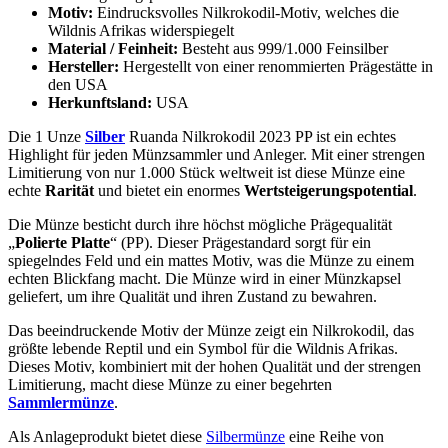
Motiv:
Eindrucksvolles Nilkrokodil-Motiv, welches die
Wildnis Afrikas widerspiegelt
Material / Feinheit:
Besteht aus 999/1.000 Feinsilber
Hersteller:
Hergestellt von einer renommierten Prägestätte in
den USA
Herkunftsland:
USA
Die 1 Unze
Silber
Ruanda Nilkrokodil 2023 PP ist ein echtes
Highlight für jeden Münzsammler und Anleger. Mit einer strengen
Limitierung von nur 1.000 Stück weltweit ist diese Münze eine
echte
Rarität
und bietet ein enormes
Wertsteigerungspotential
.
Die Münze besticht durch ihre höchst mögliche Prägequalität
„
Polierte Platte
“ (PP). Dieser Prägestandard sorgt für ein
spiegelndes Feld und ein mattes Motiv, was die Münze zu einem
echten Blickfang macht. Die Münze wird in einer Münzkapsel
geliefert, um ihre Qualität und ihren Zustand zu bewahren.
Das beeindruckende Motiv der Münze zeigt ein Nilkrokodil, das
größte lebende Reptil und ein Symbol für die Wildnis Afrikas.
Dieses Motiv, kombiniert mit der hohen Qualität und der strengen
Limitierung, macht diese Münze zu einer begehrten
Sammlermünze
.
Als Anlageprodukt bietet diese
Silbermünze
eine Reihe von