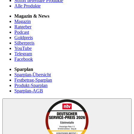
Sofort lieferbare Produkte
Alle Produkte
Magazin & News
Magazin
Ratgeber
Podcast
Goldpreis
Silberpreis
YouTube
Telegram
Facebook
Sparplan
Sparplan-Übersicht
Festbetrag-Sparplan
Produkt-Sparplan
Sparplan-AGB