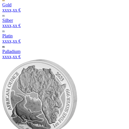
Gold
xxxx,xx €
Silber
xxxx,xx €
Platin
xxxx,xx €
Palladium
xxxx,xx €