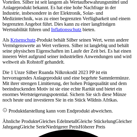
Vorteilen. Silber ist seit langem als Wertaufbewahrungsmittel und
Anlageprodukt bekannt. Es hat eine hohe Nachfrage in der
Industrie, insbesondere in der Elektronik, Solar- und
Medizintechnik, was zu einer begrenzten Verfügbarkeit und einem
begrenzten Angebot führt. Dies kann zu einer langfristigen
Wertstabilität führen und
Inflationsschutz
bieten.
Als
Krisenschutz
-Produkt behält Silber seinen Wert, wenn andere
Vermögenswerte an Wert verlieren. Silber ist langlebig und behält
seine physischen Eigenschaften im Laufe der Zeit bei. Es hat einen
inneren Wert aufgrund seiner industriellen Anwendungen und wird
weltweit als Rohstoff gehandelt.
Die 1 Unze Silber Ruanda Nilkrokodil 2023 PP ist ein
hervorragendes Anlageprodukt und eine begehrte Sammlermünze.
Mit ihrer strengen Limitierung, der hohen Prägequalität und dem
beeindruckenden Motiv ist sie eine echte Rarität und bietet ein
enormes Wertsteigerungspotential. Sichern Sie sich diese Münze
noch heute und investieren Sie in ein Stück Wildnis Afrikas.
Produktdarstellung kann vom Endprodukt abweichen.
Ähnliche Produkte
Gleiches Edelmetall
Gleiche Stückelung
Gleicher
Jahrgang
Gleiche Serie
Niedrigerer Preis
Höherer Preis