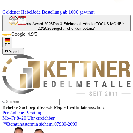
Goldener Hebel
Jede Bestellung ab 100€ gewinnt
ntv-Award 2026
Top 3 Edelmetall-Händler
FOCUS MONEY
22/2026
Siegel „Hohe Kompetenz“
Google: 4,9/5
DE
Ansicht
Beliebte Suchbegriffe:
Gold
Maple Leaf
Inflationsschutz
Persönliche Beratung
Mo–Fr 8–20 Uhr erreichbar
Beratungstermin sichern
07930-2699