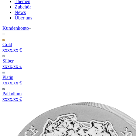
Themen
Zubehör
News
Über uns
Kundenkonto
Gold
xxxx,xx €
Silber
xxxx,xx €
Platin
xxxx,xx €
Palladium
xxxx,xx €