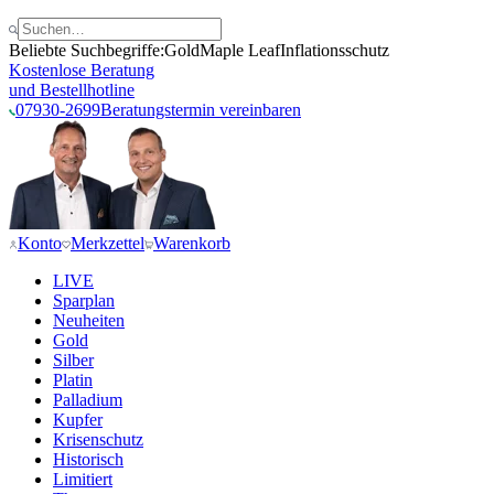
Beliebte Suchbegriffe:
Gold
Maple Leaf
Inflationsschutz
Kostenlose Beratung
und Bestellhotline
07930-2699
Beratungstermin vereinbaren
Konto
Merkzettel
Warenkorb
LIVE
Sparplan
Neuheiten
Gold
Silber
Platin
Palladium
Kupfer
Krisenschutz
Historisch
Limitiert