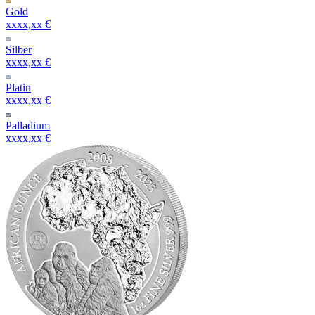
Gold
xxxx,xx €
Silber
xxxx,xx €
Platin
xxxx,xx €
Palladium
xxxx,xx €