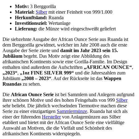
Motiv:
3 Berggorilla
Material:
Silber
mit einer Feinheit von 999/1.000
Herkunftsland:
Ruanda
Investitionsziel:
Wertanlage
Lieferung:
die Münze wird eingeschweißt geliefert
Die siebzehnte Ausgabe der African Ounce Serie aus Ruanda ist
dem Berggorilla gewidmet, welcher im Jahr 2008 auch die erste
Ausgabe der Serie zierte und
damit im Jahr 2023 sein 15.
Jubiläum
begeht. Das Motiv zeigt eine Abbildung des
afrikanischen Kontinents sowie eine Gorilla-Familie. Im Design
enthalten sind außerdem die Aufschriften
„AFRICAN OUNCE“
,
„2023“
,
„1oz FINE SILVER 999“
und die Jahreszahlen zum
Jubiläum
„2008 – 2023“
. Auf der Rückseite ist das
Wappen
Ruandas
zu sehen.
Die
African Ounce Serie
ist bei Sammlern und Anlegern aufgrund
ihrer schönen Motive und des hohen Feingehalts von 999
Silber
sehr beliebt. Die jährlich wechselnden Tiermotive machen diese
Serie zu einer einzigartigen
Sammlermünze
. Ruanda hat sich als
einer der führenden
Hersteller
von Anlagemünzen aus Silber
etabliert und bietet mit der African Ounce Serie eine vielfältige
Auswahl an Motiven, die die Vielfalt und Schönheit des
afrikanischen Kontinents widerspiegeln.