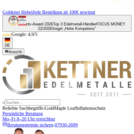
Goldener Hebel
Jede Bestellung ab 100€ gewinnt
ntv-Award 2026
Top 3 Edelmetall-Händler
FOCUS MONEY
22/2026
Siegel „Hohe Kompetenz“
Google: 4,9/5
DE
Ansicht
Beliebte Suchbegriffe:
Gold
Maple Leaf
Inflationsschutz
Persönliche Beratung
Mo–Fr 8–20 Uhr erreichbar
Beratungstermin sichern
07930-2699