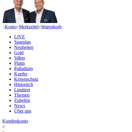
Konto
Merkzettel
Warenkorb
LIVE
Sparplan
Neuheiten
Gold
Silber
Platin
Palladium
Kupfer
Krisenschutz
Historisch
Limitiert
Themen
Zubehör
News
Über uns
Kundenkonto