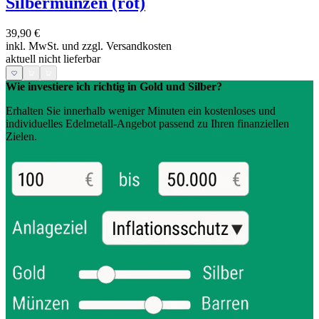
Silbermünzen (rot)
39,90 €
inkl. MwSt. und
zzgl. Versandkosten
aktuell nicht lieferbar
Wie investiere ich richtig in Gold und Silber?
Erhalten Sie innerhalb weniger Minuten ein kostenloses und
individuelles Edelmetall-Angebot passend zu Ihren finanziellen
Zielen.