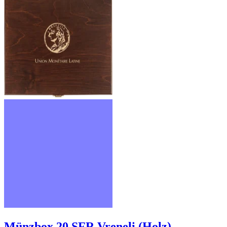
Münzbox 20 SFR Vreneli (Holz)