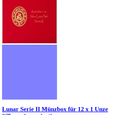
Lunar Serie II Münzbox für 12 x 1 Unze