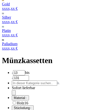
Gold
xxxx,xx €
Silber
xxxx,xx €
Platin
xxxx,xx €
Palladium
xxxx,xx €
Münzkassetten
bis
Sofort lieferbar
Material
Holz
16
Stückelung