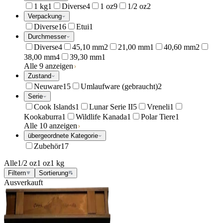
1 kg
1
Diverse
4
1 oz
9
1/2 oz
2
Verpackung
Diverse
16
Etui
1
Durchmesser
Diverse
4
45,10 mm
2
21,00 mm
1
40,60 mm
2
38,00 mm
4
39,30 mm
1
Alle 9 anzeigen
Zustand
Neuware
15
Umlaufware (gebraucht)
2
Serie
Cook Islands
1
Lunar Serie II
5
Vreneli
1
Kookaburra
1
Wildlife Kanada
1
Polar Tiere
1
Alle 10 anzeigen
übergeordnete Kategorie
Zubehör
17
Alle
1/2 oz
1 oz
1 kg
Filtern
Sortierung
Ausverkauft