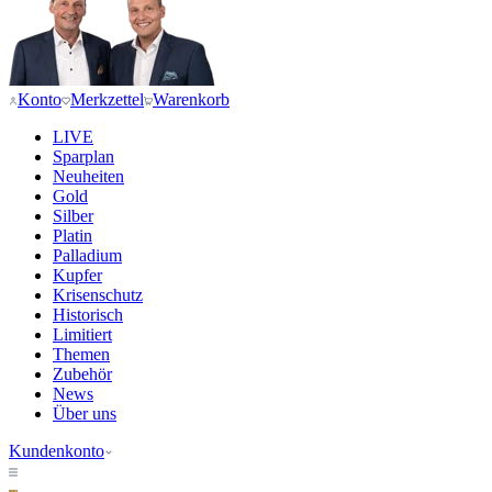
Konto
Merkzettel
Warenkorb
LIVE
Sparplan
Neuheiten
Gold
Silber
Platin
Palladium
Kupfer
Krisenschutz
Historisch
Limitiert
Themen
Zubehör
News
Über uns
Kundenkonto