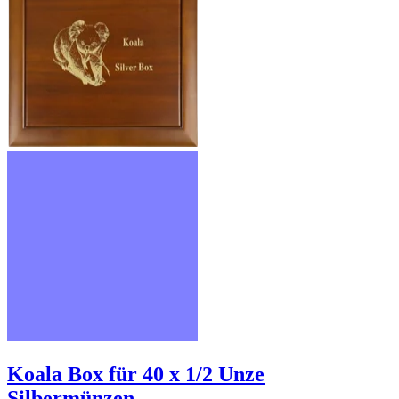
Koala Box für 40 x 1/2 Unze
Silbermünzen