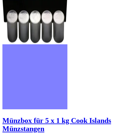
Münzbox für 5 x 1 kg Cook Islands
Münzstangen