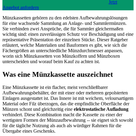
Jetzt
Angebot anfordern
Münzkassetten gehören zu den edelsten Aufbewahrungslösungen
für eine wachsende Sammlung an Anlage- und Sammlermünzen.
Sie verbinden zwei Ansprüche, die für Sammler gleichermaßen
wichtig sind: einen zuverlässigen Schutz vor Beschädigung und eine
repräsentative Präsentation der einzelnen Stücke. Dieser Ratgeber
erläutert, welche Materialien und Bauformen es gibt, wie sich die
Fächergrößen an unterschiedliche Münzdurchmesser anpassen,
worin sich Münzkassetten von Münzkoffern und Münzboxen
unterscheiden und worauf beim Kauf zu achten ist.
Was eine Münzkassette auszeichnet
Eine Münzkassette ist ein flacher, meist verschließbarer
Aufbewahrungsbehälter, der mit einer oder mehreren gepolsterten
Einlagen ausgestattet ist. Das Innere ist mit weichem, veloursartigem
Material oder Filz überzogen, das die empfindliche Oberfläche der
Münzen schont und gleichzeitig eine
elektrostatische Aufladung
verhindert. Diese Kombination macht die Kassette zu einer der
wertigsten Formen der Münzaufbewahrung -- sie eignet sich sowohl
für die tägliche Nutzung als auch als würdiger Rahmen für die
Übergabe eines Geschenks.