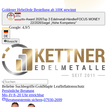
Goldener Hebel
Jede Bestellung ab 100€ gewinnt
ntv-Award 2026
Top 3 Edelmetall-Händler
FOCUS MONEY
22/2026
Siegel „Hohe Kompetenz“
Google: 4,9/5
DE
Ansicht
Beliebte Suchbegriffe:
Gold
Maple Leaf
Inflationsschutz
Persönliche Beratung
Mo–Fr 8–20 Uhr erreichbar
Beratungstermin sichern
07930-2699