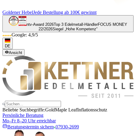
Goldener Hebel
Jede Bestellung ab 100€ gewinnt
ntv-Award 2026
Top 3 Edelmetall-Händler
FOCUS MONEY
22/2026
Siegel „Hohe Kompetenz“
Google: 4,9/5
DE
Ansicht
Beliebte Suchbegriffe:
Gold
Maple Leaf
Inflationsschutz
Persönliche Beratung
Mo–Fr 8–20 Uhr erreichbar
Beratungstermin sichern
07930-2699