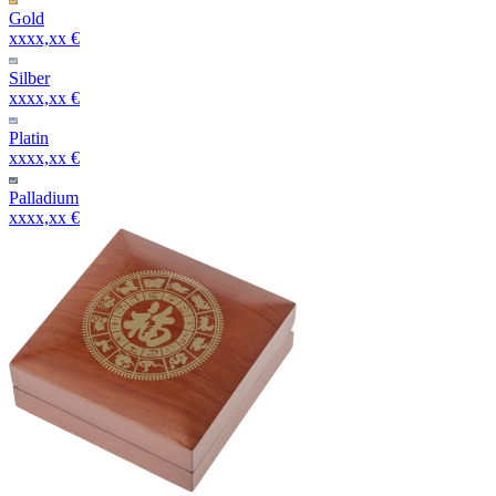
Gold
xxxx,xx €
Silber
xxxx,xx €
Platin
xxxx,xx €
Palladium
xxxx,xx €