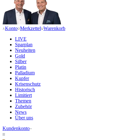
Konto
Merkzettel
Warenkorb
LIVE
Sparplan
Neuheiten
Gold
Silber
Platin
Palladium
Kupfer
Krisenschutz
Historisch
Limitiert
Themen
Zubehör
News
Über uns
Kundenkonto