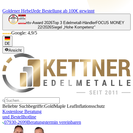
Goldener Hebel
Jede Bestellung ab 100€ gewinnt
ntv-Award 2026
Top 3 Edelmetall-Händler
FOCUS MONEY
22/2026
Siegel „Hohe Kompetenz“
Google: 4,9/5
DE
Ansicht
Beliebte Suchbegriffe:
Gold
Maple Leaf
Inflationsschutz
Kostenlose Beratung
und Bestellhotline
07930-2699
Beratungstermin vereinbaren