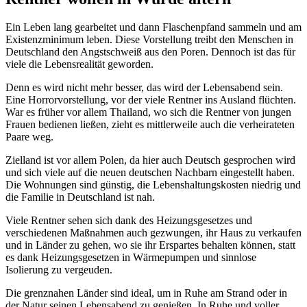
Ein Leben lang gearbeitet und dann Flaschenpfand sammeln und am
Existenzminimum leben. Diese Vorstellung treibt den Menschen in
Deutschland den Angstschweiß aus den Poren. Dennoch ist das für
viele die Lebensrealität geworden.
Denn es wird nicht mehr besser, das wird der Lebensabend sein.
Eine Horrorvorstellung, vor der viele Rentner ins Ausland flüchten.
War es früher vor allem Thailand, wo sich die Rentner von jungen
Frauen bedienen ließen, zieht es mittlerweile auch die verheirateten
Paare weg.
Zielland ist vor allem Polen, da hier auch Deutsch gesprochen wird
und sich viele auf die neuen deutschen Nachbarn eingestellt haben.
Die Wohnungen sind günstig, die Lebenshaltungskosten niedrig und
die Familie in Deutschland ist nah.
Viele Rentner sehen sich dank des Heizungsgesetzes und
verschiedenen Maßnahmen auch gezwungen, ihr Haus zu verkaufen
und in Länder zu gehen, wo sie ihr Erspartes behalten können, statt
es dank Heizungsgesetzen in Wärmepumpen und sinnlose
Isolierung zu vergeuden.
Die grenznahen Länder sind ideal, um in Ruhe am Strand oder in
der Natur seinen Lebensabend zu genießen. In Ruhe und voller