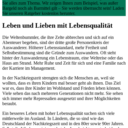
Sie alles zum Thema. Wir zeigen Ihnen zum Beispiel, was außer
Bargeld noch als Barmittel gilt – Sie werden überrascht sein! Laden
Sie unseren Ratgeber kostenlos herunter.
Leben und Lieben mit Lebensqualität
Die Weltenbummler, die ihre Zelte abbrechen und sich auf ein
Abenteuer begeben, sind der dritte große Personenkreis der
Auswanderer. Höherer Lebensstandard, mehr Freiheit und
Selbstbestimmung sind die Gründe zum Auswandern. Oft steht
hinter der Auswanderung ein Lebenstraum, eine Weltreise oder das
Haus am Strand. Mehr Ruhe und Zeit für sich und eine Familie nach
der Karriere im Management.
In der Nachkriegszeit strengten sich die Menschen an, weil sie
wollten, dass es ihren Kindern mal besser geht als ihnen. Das Ziel
war es, dass ihre Kinder im Wohlstand und Frieden leben können.
Viele sehen das nach mehreren Generationen nicht mehr. Sie sehen
sich immer mehr Repressalien ausgesetzt und ihrer Möglichkeiten
beraubt.
Ein besseres Leben mit hoher Lebensqualität suchen sich viele
mittlerweile im Ausland. In Ländern, die so sind wie das
Deutschland der Nachkriegszeit und in den 80er sowie 90er Jahren.