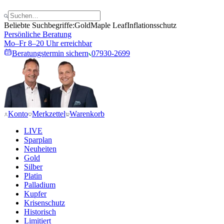
Beliebte Suchbegriffe:
Gold
Maple Leaf
Inflationsschutz
Persönliche Beratung
Mo–Fr 8–20 Uhr erreichbar
Beratungstermin sichern
07930-2699
Konto
Merkzettel
Warenkorb
LIVE
Sparplan
Neuheiten
Gold
Silber
Platin
Palladium
Kupfer
Krisenschutz
Historisch
Limitiert