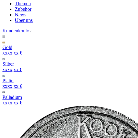
Themen
Zubehör
News
Über uns
Kundenkonto
Gold
xxxx,xx €
Silber
xxxx,xx €
Platin
xxxx,xx €
Palladium
xxxx,xx €