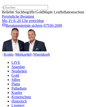
Beliebte Suchbegriffe:
Gold
Maple Leaf
Inflationsschutz
Persönliche Beratung
Mo–Fr 8–20 Uhr erreichbar
Beratungstermin sichern
07930-2699
Konto
Merkzettel
Warenkorb
LIVE
Sparplan
Neuheiten
Gold
Silber
Platin
Palladium
Kupfer
Krisenschutz
Historisch
Limitiert