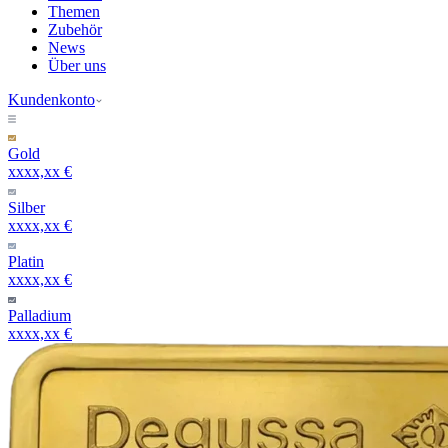
Themen
Zubehör
News
Über uns
Kundenkonto
Gold
xxxx,xx €
Silber
xxxx,xx €
Platin
xxxx,xx €
Palladium
xxxx,xx €