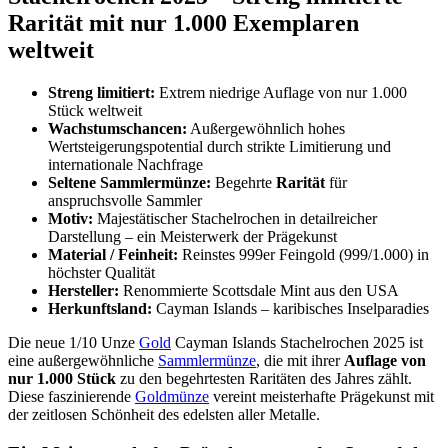
Rarität mit nur 1.000 Exemplaren
weltweit
Streng limitiert:
Extrem niedrige Auflage von nur 1.000
Stück weltweit
Wachstumschancen:
Außergewöhnlich hohes
Wertsteigerungspotential durch strikte Limitierung und
internationale Nachfrage
Seltene Sammlermünze:
Begehrte
Rarität
für
anspruchsvolle Sammler
Motiv:
Majestätischer Stachelrochen in detailreicher
Darstellung – ein Meisterwerk der Prägekunst
Material / Feinheit:
Reinstes 999er Feingold (999/1.000) in
höchster Qualität
Hersteller:
Renommierte Scottsdale Mint aus den USA
Herkunftsland:
Cayman Islands – karibisches Inselparadies
Die neue 1/10 Unze
Gold
Cayman Islands Stachelrochen 2025 ist
eine außergewöhnliche
Sammlermünze
, die mit ihrer
Auflage von
nur 1.000 Stück
zu den begehrtesten Raritäten des Jahres zählt.
Diese faszinierende
Goldmünze
vereint meisterhafte Prägekunst mit
der zeitlosen Schönheit des edelsten aller Metalle.