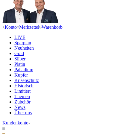
Konto
Merkzettel
Warenkorb
LIVE
Sparplan
Neuheiten
Gold
Silber
Platin
Palladium
Kupfer
Krisenschutz
Historisch
Limitiert
Themen
Zubehör
News
Über uns
Kundenkonto