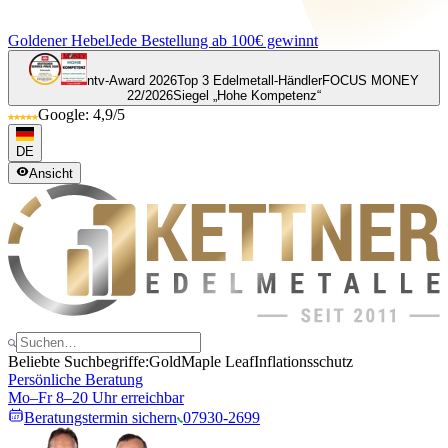
Goldener Hebel
Jede Bestellung ab 100€ gewinnt
ntv-Award 2026
Top 3 Edelmetall-Händler
FOCUS MONEY
22/2026
Siegel „Hohe Kompetenz“
Google: 4,9/5
DE
Ansicht
Beliebte Suchbegriffe:
Gold
Maple Leaf
Inflationsschutz
Persönliche Beratung
Mo–Fr 8–20 Uhr erreichbar
Beratungstermin sichern
07930-2699