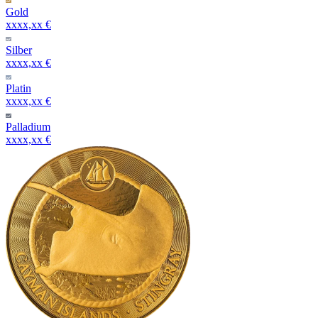
Gold
xxxx,xx €
Silber
xxxx,xx €
Platin
xxxx,xx €
Palladium
xxxx,xx €