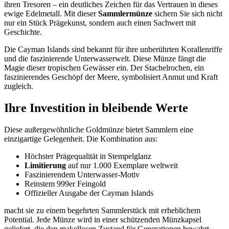
ihren Tresoren – ein deutliches Zeichen für das Vertrauen in dieses
ewige Edelmetall. Mit dieser
Sammlermünze
sichern Sie sich nicht
nur ein Stück Prägekunst, sondern auch einen Sachwert mit
Geschichte.
Die Cayman Islands sind bekannt für ihre unberührten Korallenriffe
und die faszinierende Unterwasserwelt. Diese Münze fängt die
Magie dieser tropischen Gewässer ein. Der Stachelrochen, ein
faszinierendes Geschöpf der Meere, symbolisiert Anmut und Kraft
zugleich.
Ihre Investition in bleibende Werte
Diese außergewöhnliche Goldmünze bietet Sammlern eine
einzigartige Gelegenheit. Die Kombination aus:
Höchster Prägequalität in Stempelglanz
Limitierung
auf nur 1.000 Exemplare weltweit
Faszinierendem Unterwasser-Motiv
Reinstem 999er Feingold
Offizieller Ausgabe der Cayman Islands
macht sie zu einem begehrten Sammlerstück mit erheblichem
Potential. Jede Münze wird in einer schützenden Münzkapsel
geliefert, die den makellosen Zustand für Generationen bewahrt.