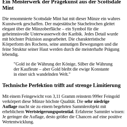
Ein Meisterwerk der Prägekunst aus der Scottsdale
Mint
Die renommierte Scottsdale Mint hat mit dieser Münze ein wahres
Kunstwerk geschaffen. Der majestätische Stachelrochen gleitet
elegant über die Münzoberfläche – ein Symbol für die
geheimnisvolle Unterwasserwelt der Karibik. Jedes Detail wurde
mit höchster Präzision ausgearbeitet. Die charakteristische
Körperform des Rochens, seine anmutigen Bewegungen und die
feine Struktur seiner Haut werden durch die meisterhafte Prägung
lebendig.
"Gold ist die Währung der Könige, Silber die Währung
der Kaufleute – aber Gold bleibt die ewige Konstante
in einer sich wandelnden Welt."
Technische Perfektion trifft auf strenge Limitierung
Mit einem Feingewicht von 3,11 Gramm reinstem 999er Feingold
verkörpert diese Münze höchste Qualität. Die
sehr niedrige
Auflage
macht sie zu einem begehrten Sammlerobjekt mit
erheblichem
Wertsteigerungspotential
. Erfahrene Sammler wissen:
Je geringer die Auflage, desto größer die Chancen auf eine positive
Wertentwicklung.