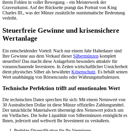
ihrem Fohlen in voller Bewegung – ein Meisterwerk der
Graveurkunst. Auf der Rückseite prangt das Portrait von King
Charles III., was der Münze zusätzliche numismatische Bedeutung
verleiht.
Steuerfreie Gewinne und krisensichere
Wertanlage
Ein entscheidender Vorteil: Nach nur einem Jahr Haltedauer sind
Ihre Gewinne aus dem Verkauf dieser
Silbermünzen
komplett
steuerfrei! Das macht diese Anlageform besonders attraktiv für
vorausschauende Investoren. In Zeiten wirtschaftlicher Unsicherheit
dient physisches Silber als bewährter
Krisenschutz
. Es behält seinen
Wert unabhängig von Börsencrashs oder Währungsturbulenzen.
Technische Perfektion trifft auf emotionalen Wert
Die technischen Daten sprechen für sich: Mit einem Nennwert von
30 Australischen Dollar ist diese Münze offizielles Zahlungsmittel.
Der tatsächliche Materialwert übersteigt den Nennwert jedoch um
ein Vielfaches. Die hohe Liquidität von Silbermünzen ermöglicht es
Ihnen, jederzeit und weltweit Ihr Investment zu veräußern.
Perfekte Diversifikation für Ihr Vermögen