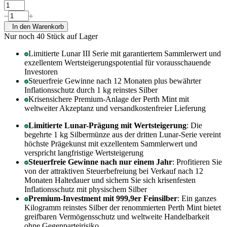
In den Warenkorb
Nur noch 40
Stück auf Lager
Limitierte Lunar III Serie mit garantiertem Sammlerwert und
exzellentem Wertsteigerungspotential für vorausschauende
Investoren
Steuerfreie Gewinne nach 12 Monaten plus bewährter
Inflationsschutz durch 1 kg reinstes Silber
Krisensichere Premium-Anlage der Perth Mint mit
weltweiter Akzeptanz und versandkostenfreier Lieferung
Limitierte Lunar-Prägung mit Wertsteigerung
: Die
begehrte 1 kg Silbermünze aus der dritten Lunar-Serie vereint
höchste Prägekunst mit exzellentem Sammlerwert und
verspricht langfristige Wertsteigerung
Steuerfreie Gewinne nach nur einem Jahr
: Profitieren Sie
von der attraktiven Steuerbefreiung bei Verkauf nach 12
Monaten Haltedauer und sichern Sie sich krisenfesten
Inflationsschutz mit physischem Silber
Premium-Investment mit 999,9er Feinsilber
: Ein ganzes
Kilogramm reinstes Silber der renommierten Perth Mint bietet
greifbaren Vermögensschutz und weltweite Handelbarkeit
ohne Gegenparteirisiko