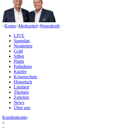
Konto
Merkzettel
Warenkorb
LIVE
Sparplan
Neuheiten
Gold
Silber
Platin
Palladium
Kupfer
Krisenschutz
Historisch
Limitiert
Themen
Zubehör
News
Über uns
Kundenkonto