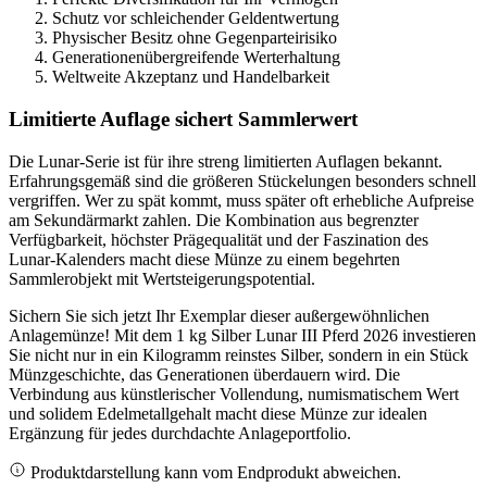
Schutz vor schleichender Geldentwertung
Physischer Besitz ohne Gegenparteirisiko
Generationenübergreifende Werterhaltung
Weltweite Akzeptanz und Handelbarkeit
Limitierte Auflage sichert Sammlerwert
Die Lunar-Serie ist für ihre streng limitierten Auflagen bekannt.
Erfahrungsgemäß sind die größeren Stückelungen besonders schnell
vergriffen. Wer zu spät kommt, muss später oft erhebliche Aufpreise
am Sekundärmarkt zahlen. Die Kombination aus begrenzter
Verfügbarkeit, höchster Prägequalität und der Faszination des
Lunar-Kalenders macht diese Münze zu einem begehrten
Sammlerobjekt mit Wertsteigerungspotential.
Sichern Sie sich jetzt Ihr Exemplar dieser außergewöhnlichen
Anlagemünze! Mit dem 1 kg Silber Lunar III Pferd 2026 investieren
Sie nicht nur in ein Kilogramm reinstes Silber, sondern in ein Stück
Münzgeschichte, das Generationen überdauern wird. Die
Verbindung aus künstlerischer Vollendung, numismatischem Wert
und solidem Edelmetallgehalt macht diese Münze zur idealen
Ergänzung für jedes durchdachte Anlageportfolio.
Produktdarstellung kann vom Endprodukt abweichen.