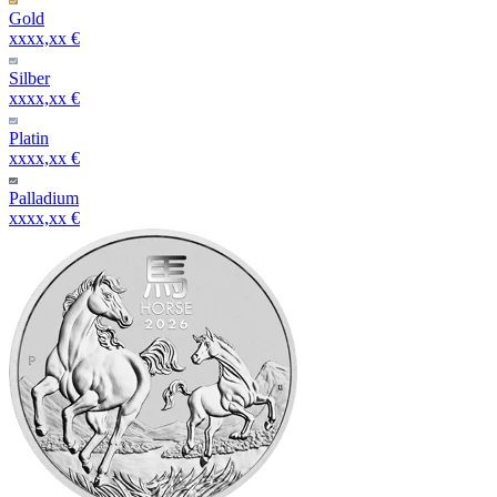
Gold
xxxx,xx €
Silber
xxxx,xx €
Platin
xxxx,xx €
Palladium
xxxx,xx €