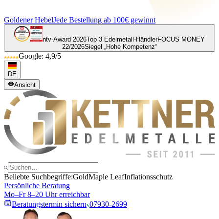
Goldener Hebel
Jede Bestellung ab 100€ gewinnt
ntv-Award 2026
Top 3 Edelmetall-Händler
FOCUS MONEY
22/2026
Siegel „Hohe Kompetenz“
Google: 4,9/5
DE
Ansicht
Beliebte Suchbegriffe:
Gold
Maple Leaf
Inflationsschutz
Persönliche Beratung
Mo–Fr 8–20 Uhr erreichbar
Beratungstermin sichern
07930-2699