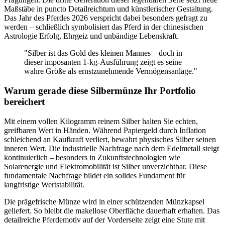
Maßstäbe in puncto Detailreichtum und künstlerischer Gestaltung.
Das Jahr des Pferdes 2026 verspricht dabei besonders gefragt zu
werden – schließlich symbolisiert das Pferd in der chinesischen
Astrologie Erfolg, Ehrgeiz und unbändige Lebenskraft.
"Silber ist das Gold des kleinen Mannes – doch in
dieser imposanten 1-kg-Ausführung zeigt es seine
wahre Größe als ernstzunehmende Vermögensanlage."
Warum gerade diese Silbermünze Ihr Portfolio
bereichert
Mit einem vollen Kilogramm reinem Silber halten Sie echten,
greifbaren Wert in Händen. Während Papiergeld durch Inflation
schleichend an Kaufkraft verliert, bewahrt physisches Silber seinen
inneren Wert. Die industrielle Nachfrage nach dem Edelmetall steigt
kontinuierlich – besonders in Zukunftstechnologien wie
Solarenergie und Elektromobilität ist Silber unverzichtbar. Diese
fundamentale Nachfrage bildet ein solides Fundament für
langfristige Wertstabilität.
Die prägefrische Münze wird in einer schützenden Münzkapsel
geliefert. So bleibt die makellose Oberfläche dauerhaft erhalten. Das
detailreiche Pferdemotiv auf der Vorderseite zeigt eine Stute mit