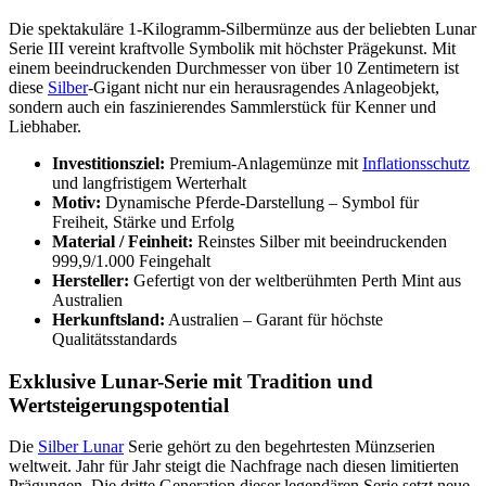
Die spektakuläre 1-Kilogramm-Silbermünze aus der beliebten Lunar
Serie III vereint kraftvolle Symbolik mit höchster Prägekunst. Mit
einem beeindruckenden Durchmesser von über 10 Zentimetern ist
diese
Silber
-Gigant nicht nur ein herausragendes Anlageobjekt,
sondern auch ein faszinierendes Sammlerstück für Kenner und
Liebhaber.
Investitionsziel:
Premium-Anlagemünze mit
Inflationsschutz
und langfristigem Werterhalt
Motiv:
Dynamische Pferde-Darstellung – Symbol für
Freiheit, Stärke und Erfolg
Material / Feinheit:
Reinstes Silber mit beeindruckenden
999,9/1.000 Feingehalt
Hersteller:
Gefertigt von der weltberühmten Perth Mint aus
Australien
Herkunftsland:
Australien – Garant für höchste
Qualitätsstandards
Exklusive Lunar-Serie mit Tradition und
Wertsteigerungspotential
Die
Silber Lunar
Serie gehört zu den begehrtesten Münzserien
weltweit. Jahr für Jahr steigt die Nachfrage nach diesen limitierten
Prägungen. Die dritte Generation dieser legendären Serie setzt neue