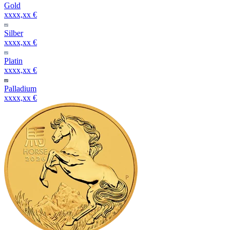
Gold
xxxx,xx €
Silber
xxxx,xx €
Platin
xxxx,xx €
Palladium
xxxx,xx €