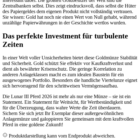
Interessant dabei: Die größten Goldbesitzer der Welt sind die
Zentralbanken selbst. Dies zeigt eindrucksvoll, dass selbst die Hüter
des Papiergeldes dem eigenen Produkt nicht vollständig vertrauen.
Sie wissen: Gold hat noch nie einen Wert von Null gehabt, während
unzählige Papierwährungen in der Geschichte wertlos wurden.
Das perfekte Investment für turbulente
Zeiten
In einer Welt voller Unsicherheiten bietet diese Goldmünze Stabilität
und Sicherheit. Gold schützt Sie effektiv vor Kaufkraftverlust und
dient als bewährter Krisenschutz. Die geringe Korrelation zu
anderen Anlageklassen macht es zum idealen Baustein für ein
ausgewogenes Portfolio. Besonders die handliche Viertelunze eignet
sich hervorragend für den schrittweisen Vermögensaufbau.
Die Lunar III Pferd 2026 ist mehr als nur eine Münze – sie ist ein
Statement. Ein Statement für Weitsicht, für Wertbeständigkeit und
für die Überzeugung, dass wahre Werte die Zeit überdauern.
Sichern Sie sich jetzt Ihr Exemplar dieser außergewöhnlichen
Anlagemünze und galoppieren Sie gemeinsam mit dem kraftvollen
Pferd in eine goldene Zukunft!
Produktdarstellung kann vom Endprodukt abweichen.