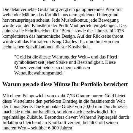
Die detailverliebte Gestaltung zeigt ein galoppierendes Pferd mit
wehender Mähne, das förmlich aus dem goldenen Untergrund
hervorzuspringen scheint. Jede Muskelkontur, jede Bewegung
wurde von den Künstlern der Perth Mint perfekt eingefangen. Das
chinesische Schriftzeichen für "Pferd" sowie die Jahreszahl 2026
komplettieren das harmonische Design. Auf der Rückseite thront
würdevoll das Porträt von King Charles III., umrahmt von den
technischen Spezifikationen dieser Kostbarkeit.
"Gold ist die älteste Währung der Welt – und das Pferd
symbolisiert seit jeher Stärke und Beständigkeit. Diese
Münze vereint beides zu einem zeitlosen
Wertaufbewahrungsmittel."
Warum gerade diese Münze Ihr Portfolio bereichert
Mit einem Feingewicht von exakt 7,78 Gramm purem Gold bietet
diese Viertelunze den perfekten Einstieg in die faszinierende Welt
der Lunar-Serie. Die kompakte Größe von 20,60 mm Durchmesser
macht sie nicht nur handlich, sondern auch erschwinglich für
regelmäßige Zukäufe. Besonders clever: Während Papiergeld durch
Inflation schleichend an Kaufkraft verliert, behält Gold seinen
inneren Wert – seit über 6.000 Jahren!