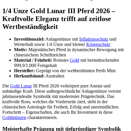
1/4 Unze Gold Lunar III Pferd 2026 –
Kraftvolle Eleganz trifft auf zeitlose
Wertbeständigkeit
Investitionsziel:
Anlagemünze mit
Inflationsschutz
und
Werterhalt sowie 1/4 Unze und kleiner
Krisenschutz
Motiv:
Majestätisches Pferd in dynamischer Bewegung mit
chinesischem Schriftzeichen
Material / Feinheit:
Reinstes
Gold
mit beeindruckenden
999,9/1.000 Feingehalt
Hersteller:
Geprägt von der weltberühmten Perth Mint
Herkunftsland:
Australien
Die
Gold Lunar
III Pferd 2026 verkörpert pure Anmut und
unbändige Kraft. Diese außergewöhnliche Anlagemünze vereint
jahrtausendealte Symbolik mit modernster Prägetechnik. Das
kraftvolle Ross, welches die Vorderseite ziert, steht in der
chinesischen Astrologie für Freiheit, Erfolg und unermüdlichen
Fortschritt – Eigenschaften, die auch Ihr Investment in diese
Goldmünzen
charakterisieren.
Meisterhafte Prägung mit tiefgründiger Symbolik