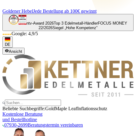
Goldener Hebel
Jede Bestellung ab 100€ gewinnt
ntv-Award 2026
Top 3 Edelmetall-Händler
FOCUS MONEY
22/2026
Siegel „Hohe Kompetenz“
Google: 4,9/5
DE
Ansicht
Beliebte Suchbegriffe:
Gold
Maple Leaf
Inflationsschutz
Kostenlose Beratung
und Bestellhotline
07930-2699
Beratungstermin vereinbaren