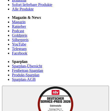
Britannia
Sofort lieferbare Produkte
Alle Produkte
Magazin & News
Magazin
Ratgeber
Podcast
Goldpreis
Silberpreis
YouTube
Telegram
Facebook
Sparplan
Sparplan-Übersicht
Festbetrag-Sparplan
Produkt-Sparplan
Sparplan-AGB