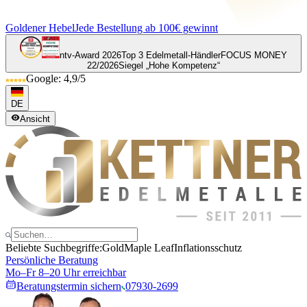
Goldener Hebel
Jede Bestellung ab 100€ gewinnt
ntv-Award 2026
Top 3 Edelmetall-Händler
FOCUS MONEY
22/2026
Siegel „Hohe Kompetenz“
Google: 4,9/5
DE
Ansicht
Beliebte Suchbegriffe:
Gold
Maple Leaf
Inflationsschutz
Persönliche Beratung
Mo–Fr 8–20 Uhr erreichbar
Beratungstermin sichern
07930-2699