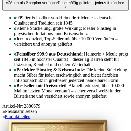
Auch als Sparplan verfügbar
Regelmäßig geliefert, jederzeit kündbar.
999,9er Feinsilber von Heimerle + Meule – deutsche
Qualität und Tradition seit 1845
Kleine Stückelung, große Wirkung: idealer Einstieg in
physischen Inflations- und Krisenschutz
Jetzt reduziert, Top-Seller mit über 10.000 Verkäufen –
versichert und anonym geliefert
Feinsilber 999,9 aus Deutschland
: Heimerle + Meule prägt
seit 1845 in höchster Qualität – dieser 1g Barren steht für
Präzision, Reinheit und echten Werterhalt
Perfekter Einstieg & Krisenschutz
: Die kleine Stückelung
macht Silber für jeden erschwinglich und bietet flexiblen
Inflationsschutz in greifbarer, jederzeit handelbarer Form
Bestseller mit Preisvorteil
: Aktuell reduziert, über 10.000
Mal im letzten Monat verkauft – sicher verschweißt in der
Blisterkarte und versichert sowie anonym geliefert
Artikel-Nr: 2880679
Preisalarm
setzen
Produkt
teilen