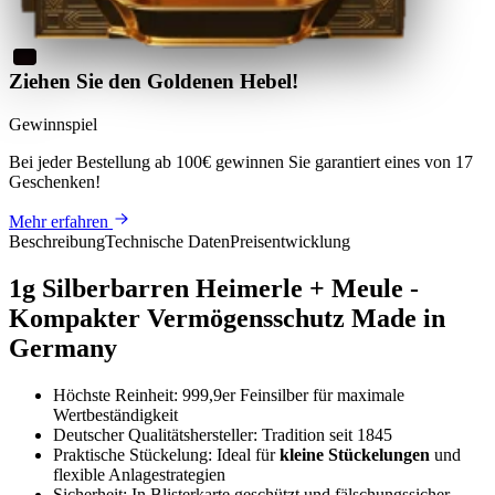
Ziehen Sie den Goldenen Hebel!
Gewinnspiel
Bei jeder Bestellung ab 100€
gewinnen Sie
garantiert eines von 17
Geschenken
!
Mehr erfahren
Beschreibung
Technische Daten
Preisentwicklung
1g Silberbarren Heimerle + Meule -
Kompakter Vermögensschutz Made in
Germany
Höchste Reinheit: 999,9er Feinsilber für maximale
Wertbeständigkeit
Deutscher Qualitätshersteller: Tradition seit 1845
Praktische Stückelung: Ideal für
kleine Stückelungen
und
flexible Anlagestrategien
Sicherheit: In Blisterkarte geschützt und fälschungssicher