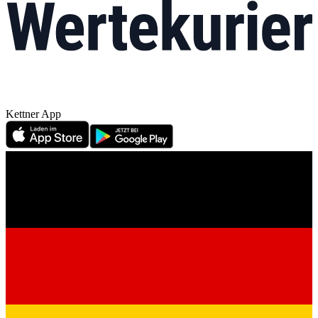
Kettner App