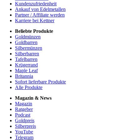
Kundenzufriedenheit
Ankauf von Edelmetallen
Partner / Affiliate werden
Karriere bei Kettner
Beliebte Produkte
Goldmünzen
Goldbarren
Silbermünzen
Silberbarren
Tafelbarren
Krügerrand
Maple Leaf
Britannia
Sofort lieferbare Produkte
Alle Produkte
Magazin & News
Magazin
Ratgeber
Podcast
Goldpreis
Silberpreis
YouTube
Telegram