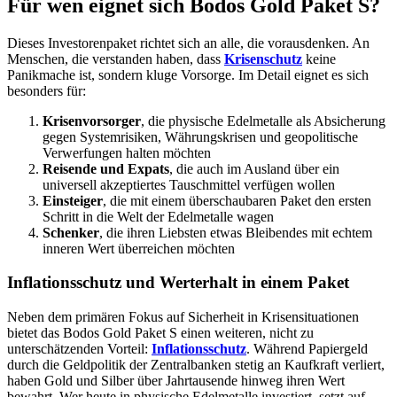
Für wen eignet sich Bodos Gold Paket S?
Dieses Investorenpaket richtet sich an alle, die vorausdenken. An
Menschen, die verstanden haben, dass
Krisenschutz
keine
Panikmache ist, sondern kluge Vorsorge. Im Detail eignet es sich
besonders für:
Krisenvorsorger
, die physische Edelmetalle als Absicherung
gegen Systemrisiken, Währungskrisen und geopolitische
Verwerfungen halten möchten
Reisende und Expats
, die auch im Ausland über ein
universell akzeptiertes Tauschmittel verfügen wollen
Einsteiger
, die mit einem überschaubaren Paket den ersten
Schritt in die Welt der Edelmetalle wagen
Schenker
, die ihren Liebsten etwas Bleibendes mit echtem
inneren Wert überreichen möchten
Inflationsschutz und Werterhalt in einem Paket
Neben dem primären Fokus auf Sicherheit in Krisensituationen
bietet das Bodos Gold Paket S einen weiteren, nicht zu
unterschätzenden Vorteil:
Inflationsschutz
. Während Papiergeld
durch die Geldpolitik der Zentralbanken stetig an Kaufkraft verliert,
haben Gold und Silber über Jahrtausende hinweg ihren Wert
bewahrt. Wer heute in physische Edelmetalle investiert, setzt auf