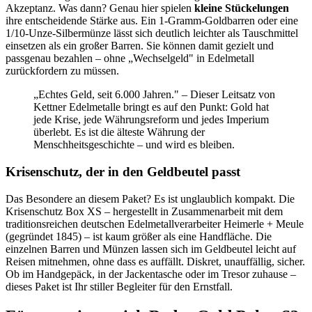
Akzeptanz. Was dann? Genau hier spielen
kleine Stückelungen
ihre entscheidende Stärke aus. Ein 1-Gramm-Goldbarren oder eine
1/10-Unze-Silbermünze lässt sich deutlich leichter als Tauschmittel
einsetzen als ein großer Barren. Sie können damit gezielt und
passgenau bezahlen – ohne „Wechselgeld" in Edelmetall
zurückfordern zu müssen.
„Echtes Geld, seit 6.000 Jahren." – Dieser Leitsatz von
Kettner Edelmetalle bringt es auf den Punkt: Gold hat
jede Krise, jede Währungsreform und jedes Imperium
überlebt. Es ist die älteste Währung der
Menschheitsgeschichte – und wird es bleiben.
Krisenschutz, der in den Geldbeutel passt
Das Besondere an diesem Paket? Es ist unglaublich kompakt. Die
Krisenschutz Box XS – hergestellt in Zusammenarbeit mit dem
traditionsreichen deutschen Edelmetallverarbeiter Heimerle + Meule
(gegründet 1845) – ist kaum größer als eine Handfläche. Die
einzelnen Barren und Münzen lassen sich im Geldbeutel leicht auf
Reisen mitnehmen, ohne dass es auffällt. Diskret, unauffällig, sicher.
Ob im Handgepäck, in der Jackentasche oder im Tresor zuhause –
dieses Paket ist Ihr stiller Begleiter für den Ernstfall.