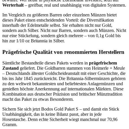
Werterhalt
– greifbar, real und unabhängig von digitalen Systemen.
Im Vergleich zu größeren Barren oder einzelnen Münzen bietet
dieses Paket einen entscheidenden Vorteil: die Diversifikation
innerhalb der Edelmetalle selbst. Sie erhalten nicht nur Gold,
sondern auch Silber. Nicht nur Barren, sondern auch Münzen. Nicht
nur eine Stückelung, sondern gleich mehrere – von 0,1g Gold bis
hin zur 1/10 oz Britannia in Silber.
Prägefrische Qualität von renommierten Herstellern
Sämtliche Bestandteile dieses Pakets werden in
prägefrischem
Zustand
geliefert. Die Goldbarren stammen von Heimerle + Meule
– Deutschlands ältester Goldscheideanstalt mit einer Geschichte, die
bis ins Jahr 1845 zurückreicht. Die Britannia-Silbermünzen gehören
zu den weltweit bekanntesten und beliebtesten Anlagemünzen und
genießen höchste Anerkennung auf internationalen Märkten. Diese
Kombination aus deutscher Präzision und britischer Münztradition
macht das Paket zu etwas Besonderem.
Sichern Sie sich jetzt Bodos Gold Paket S – und damit ein Stück
Unabhängigkeit, das in keine Bilanz passt, aber in jede
Hosentasche. Denn echte Sicherheit wiegt manchmal nur 70,96
Gramm.