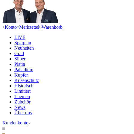
Konto
Merkzettel
Warenkorb
LIVE
Sparplan
Neuheiten
Gold
Silber
Platin
Palladium
Kupfer
Krisenschutz
Historisch
Limitiert
Themen
Zubehör
News
Über uns
Kundenkonto