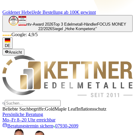
Goldener Hebel
Jede Bestellung ab 100€ gewinnt
ntv-Award 2026
Top 3 Edelmetall-Händler
FOCUS MONEY
22/2026
Siegel „Hohe Kompetenz“
Google: 4,9/5
DE
Ansicht
Beliebte Suchbegriffe:
Gold
Maple Leaf
Inflationsschutz
Persönliche Beratung
Mo–Fr 8–20 Uhr erreichbar
Beratungstermin sichern
07930-2699