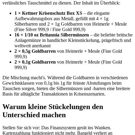
verlässliches Tauschmittel zu dienen. Der Inhalt im Überblick:
1 × Kettner Krisenschutz Box XS
– die elegante
Aufbewahrungsbox aus Metall, gefüllt mit 4 × 1g
Silberbarren und 2 × 1g Goldbarren von Heimerle + Meule
(Fine Silver 999,9 / Fine Gold 999,9)
16 × 1/10 oz Britannia Silbermünzen
– die beliebte britische
Anlagemünze in handlicher Kleinstückelung, prägefrisch und
weltweit anerkannt
2 × 0,5g Goldbarren
von Heimerle + Meule (Fine Gold
999,9)
2 × 0,1g Goldbarren
von Heimerle + Meule (Fine Gold
999,9)
Die Mischung macht's. Während die Goldbarren in verschiedenen
Gewichtsklassen von 0,1g bis 1g für feinste Abstufungen beim
Tauschen sorgen, bieten die Silbermünzen und -barren eine breitere
Basis für alltägliche Transaktionen in Krisenszenarien.
Warum kleine Stückelungen den
Unterschied machen
Stellen Sie sich vor: Das Finanzsystem gerät ins Wanken.
Kartenzahlung funktioniert nicht mehr. Bargeld verliert an