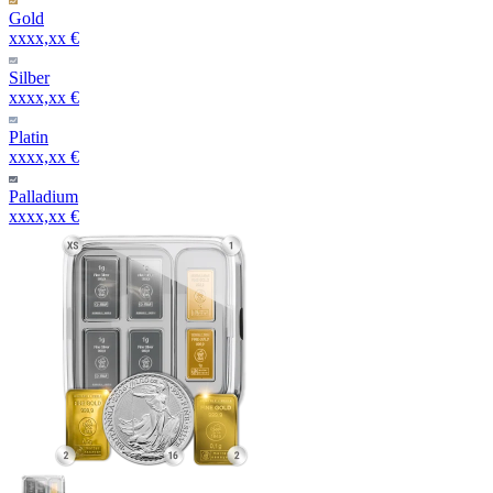
Gold
xxxx,xx €
Silber
xxxx,xx €
Platin
xxxx,xx €
Palladium
xxxx,xx €