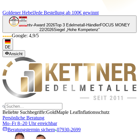
Goldener Hebel
Jede Bestellung ab 100€ gewinnt
ntv-Award 2026
Top 3 Edelmetall-Händler
FOCUS MONEY
22/2026
Siegel „Hohe Kompetenz“
Google: 4,9/5
DE
Ansicht
Beliebte Suchbegriffe:
Gold
Maple Leaf
Inflationsschutz
Persönliche Beratung
Mo–Fr 8–20 Uhr erreichbar
Beratungstermin sichern
07930-2699