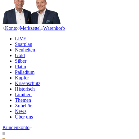
Konto
Merkzettel
Warenkorb
LIVE
Sparplan
Neuheiten
Gold
Silber
Platin
Palladium
Kupfer
Krisenschutz
Historisch
Limitiert
Themen
Zubehör
News
Über uns
Kundenkonto