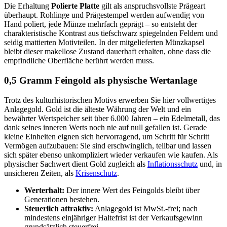
Die Erhaltung
Polierte Platte
gilt als anspruchsvollste Prägeart
überhaupt. Rohlinge und Prägestempel werden aufwendig von
Hand poliert, jede Münze mehrfach geprägt – so entsteht der
charakteristische Kontrast aus tiefschwarz spiegelnden Feldern und
seidig mattierten Motivteilen. In der mitgelieferten Münzkapsel
bleibt dieser makellose Zustand dauerhaft erhalten, ohne dass die
empfindliche Oberfläche berührt werden muss.
0,5 Gramm Feingold als physische Wertanlage
Trotz des kulturhistorischen Motivs erwerben Sie hier vollwertiges
Anlagegold. Gold ist die älteste Währung der Welt und ein
bewährter Wertspeicher seit über 6.000 Jahren – ein Edelmetall, das
dank seines inneren Werts noch nie auf null gefallen ist. Gerade
kleine Einheiten eignen sich hervorragend, um Schritt für Schritt
Vermögen aufzubauen: Sie sind erschwinglich, teilbar und lassen
sich später ebenso unkompliziert wieder verkaufen wie kaufen. Als
physischer Sachwert dient Gold zugleich als
Inflationsschutz
und, in
unsicheren Zeiten, als
Krisenschutz
.
Werterhalt:
Der innere Wert des Feingolds bleibt über
Generationen bestehen.
Steuerlich attraktiv:
Anlagegold ist MwSt.-frei; nach
mindestens einjähriger Haltefrist ist der Verkaufsgewinn
grundsätzlich steuerfrei.