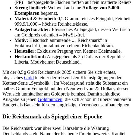
(PP) – tiefspiegelnde Flächen treffen auf fein mattierte Reliefs.
Streng limitiert:
Weltweit auf eine
Auflage von 5.000
Exemplaren
begrenzt.
Material & Feinheit:
0,5 Gramm reinstes Feingold, Feinheit
999,9/1.000 – höchste Reinheitsklasse.
Anlagecharakter:
Physisches Anlagegold, dessen Wert sich
am Goldpreis orientiert – MwSt.-frei.
Motiv:
Historisch anmutende „1 Reichsmark" in
Frakturschrift, umrahmt von einem Eichenlaubkranz.
Hersteller:
Exklusive Prägung von Kettner Edelmetalle.
Herkunftsland:
Ausgegeben als 25 Dollars der Republik
Liberia, Motivheimat Deutschland.
Mit der 0,5g Gold Reichsmark 2025 sichern Sie sich echtes,
physisches
Gold
in einer der reizvollsten Kleinstprägungen der
Kettner-Serie „Symbolik". Im Vordergrund steht die Substanz: ein
halbes Gramm Feingold mit dem Nennwert von 25 Dollars, dessen
Wert sich unmittelbar am Goldpreis bemisst. Damit zählt diese
Ausgabe zu jenen
Goldmünzen
, die sich schon mit überschaubarem
Budget als Baustein für den langfristigen Vermögensaufbau eignen.
Die Reichsmark als Spiegel einer Epoche
Die Reichsmark war über zwei Jahrzehnte die Währung
Deutschlands – ein Name, der bis heute für ein bewegtes Kapitel