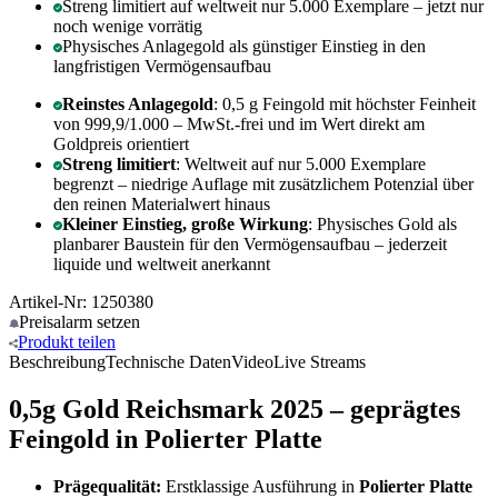
Streng limitiert auf weltweit nur 5.000 Exemplare – jetzt nur
noch wenige vorrätig
Physisches Anlagegold als günstiger Einstieg in den
langfristigen Vermögensaufbau
Reinstes Anlagegold
: 0,5 g Feingold mit höchster Feinheit
von 999,9/1.000 – MwSt.-frei und im Wert direkt am
Goldpreis orientiert
Streng limitiert
: Weltweit auf nur 5.000 Exemplare
begrenzt – niedrige Auflage mit zusätzlichem Potenzial über
den reinen Materialwert hinaus
Kleiner Einstieg, große Wirkung
: Physisches Gold als
planbarer Baustein für den Vermögensaufbau – jederzeit
liquide und weltweit anerkannt
Artikel-Nr: 1250380
Preisalarm
setzen
Produkt
teilen
Beschreibung
Technische Daten
Video
Live Streams
0,5g Gold Reichsmark 2025 – geprägtes
Feingold in Polierter Platte
Prägequalität:
Erstklassige Ausführung in
Polierter Platte