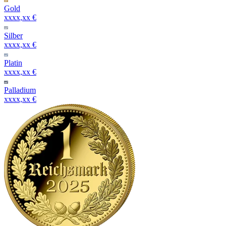
Gold
xxxx,xx €
Silber
xxxx,xx €
Platin
xxxx,xx €
Palladium
xxxx,xx €