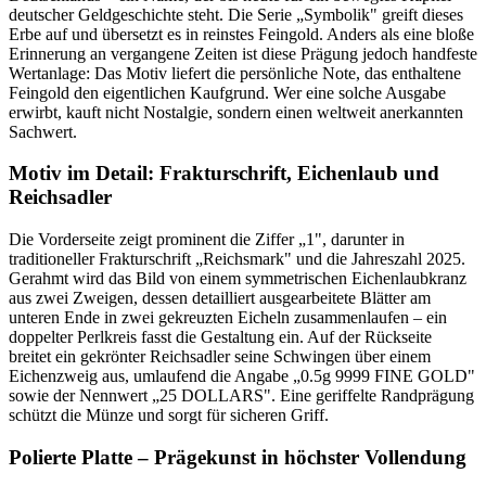
deutscher Geldgeschichte steht. Die Serie „Symbolik" greift dieses
Erbe auf und übersetzt es in reinstes Feingold. Anders als eine bloße
Erinnerung an vergangene Zeiten ist diese Prägung jedoch handfeste
Wertanlage: Das Motiv liefert die persönliche Note, das enthaltene
Feingold den eigentlichen Kaufgrund. Wer eine solche Ausgabe
erwirbt, kauft nicht Nostalgie, sondern einen weltweit anerkannten
Sachwert.
Motiv im Detail: Frakturschrift, Eichenlaub und
Reichsadler
Die Vorderseite zeigt prominent die Ziffer „1", darunter in
traditioneller Frakturschrift „Reichsmark" und die Jahreszahl 2025.
Gerahmt wird das Bild von einem symmetrischen Eichenlaubkranz
aus zwei Zweigen, dessen detailliert ausgearbeitete Blätter am
unteren Ende in zwei gekreuzten Eicheln zusammenlaufen – ein
doppelter Perlkreis fasst die Gestaltung ein. Auf der Rückseite
breitet ein gekrönter Reichsadler seine Schwingen über einem
Eichenzweig aus, umlaufend die Angabe „0.5g 9999 FINE GOLD"
sowie der Nennwert „25 DOLLARS". Eine geriffelte Randprägung
schützt die Münze und sorgt für sicheren Griff.
Polierte Platte – Prägekunst in höchster Vollendung